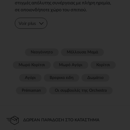
στιγμές απόλυτης συνέργειας με πλήρη ηρεμία,
σε οποιονδήποτε χώρο του σπιτιού.
Voir plus
Νεογέννητο
Μέλλουσα Μαμά
Μωρό Κορίτσι
Μωρό Αγόρι
Κορίτσι
Αγόρι
Βρεφικα ειδη
Δωμάτιο
Prémaman
Οι συμβουλές της Orchestra​
ΔΩΡΕΆΝ ΠΑΡΆΔΟΣΗ ΣΤΟ ΚΑΤΆΣΤΗΜΑ