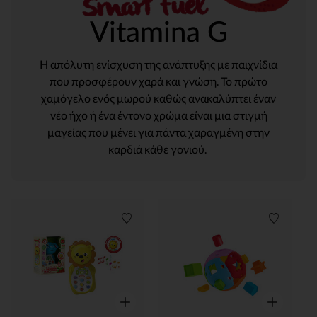
Vitamina G
Η απόλυτη ενίσχυση της ανάπτυξης με παιχνίδια
που προσφέρουν χαρά και γνώση. Το πρώτο
χαμόγελο ενός μωρού καθώς ανακαλύπτει έναν
νέο ήχο ή ένα έντονο χρώμα είναι μια στιγμή
μαγείας που μένει για πάντα χαραγμένη στην
καρδιά κάθε γονιού.
Λίστα προτιμήσεων
Λίστα π
Γρήγορη επισκόπηση
Γρήγορη επ