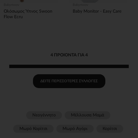
Babymoov
Babymoov
Ολόσωμος Ύπνος Swoon
Baby Monitor - Easy Care
Flow Ecru
4 ΠΡΟΙΌΝΤΑ ΓΙΑ 4
ΔΕΊΤΕ ΠΕΡΙΣΣΌΤΕΡΕΣ ΣΥΛΛΟΓΈΣ
Νεογέννητο
Μέλλουσα Μαμά
Μωρό Κορίτσι
Μωρό Αγόρι
Κορίτσι