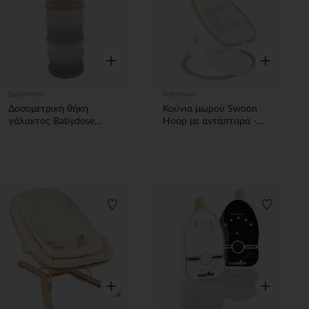
Γρήγορη επισκόπηση
Γρήγορη επ
Babymoov
Babymoov
Δοσομετρική θήκη
Κούνια μωρού Swoon
γάλακτος Babydose
Hoop με αντάπτορα -
mineral beige με 4
Άμμος
αεροστεγή διαμερίσματα
Λίστα προτιμήσεων
Λίστα π
Γρήγορη επισκόπηση
Γρήγορη επ