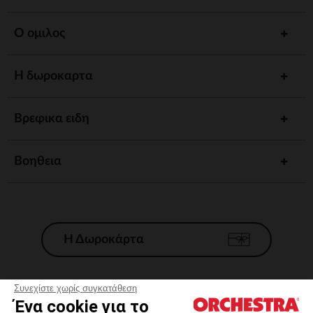
Ο ομιλος
Η δωροκαρτα
Βρεφικα ειδη
Βοηθεια
Η Δωροκάρτα
Συνεχίστε χωρίς συγκατάθεση
Ένα cookie για το