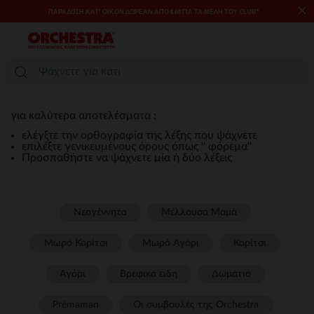
×
ΠΑΡΆΔΟΣΗ ΚΑΤ' ΟΊΚΟΝ ΔΩΡΕΑΝ ΑΠΌ €60 ΓΙΑ ΤΑ ΜΈΛΗ ΤΟΥ CLUB*
για καλύτερα αποτελέσματα :
ελέγξτε την ορθογραφία της λέξης που ψάχνετε
επιλέξτε γενικευμένους όρους όπως '' φόρεμα''
Προσπαθήστε να ψάχνετε μία ή δύο λέξεις
Νεογέννητο
Μέλλουσα Μαμά
Μωρό Κορίτσι
Μωρό Αγόρι
Κορίτσι
Αγόρι
Βρεφικα ειδη
Δωμάτιο
Prémaman
Οι συμβουλές της Orchestra​