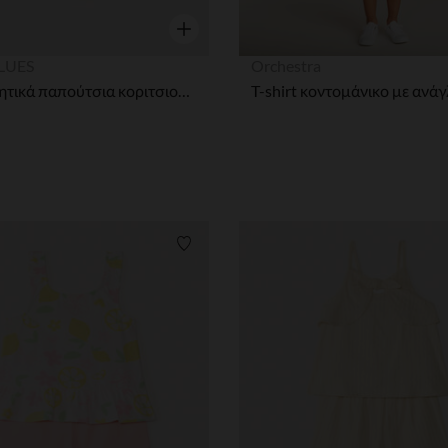
η
Γρήγορη επισκόπηση
LUES
Orchestra
Παναθλητικά παπούτσια κοριτσιού με καρδιές, με ελαστικά κορδόνια και βέλκρο.
ων
Λίστα προτιμήσεων