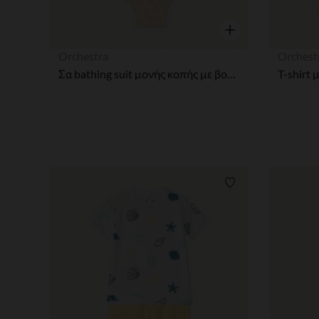
Γρήγορη επισκόπησ
Orchestra
Orchest
Σα bathing suit μονής κοπής με βολάν και σχέδιο κεράσι κορίτσι μωρού
Λίστα προτιμήσε