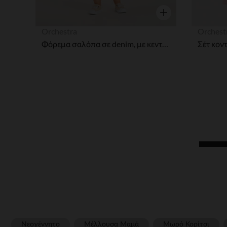
Γρήγορη επισκόπησ
Orchestra
Orchest
Φόρεμα σαλόπα σε denim, με κεντητές τουλίπες για μωρό κορίτσι.
Νεογέννητο
Μέλλουσα Μαμά
Μωρό Κορίτσι