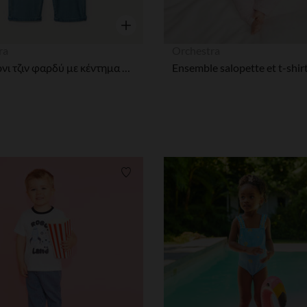
η
Γρήγορη επισκόπηση
ra
Orchestra
Παντελόνι τζιν φαρδύ με κέντημα ρομπότ για μωρό αγόρι
ων
Λίστα προτιμήσεων