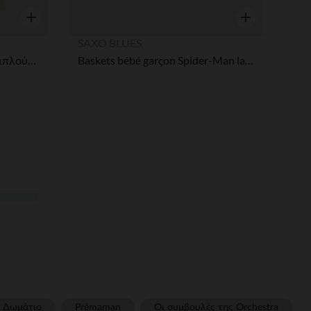
Γρήγορη επισκόπηση
Γρήγορη επισκ
SAXO BLUES
Σετ 2 τεμαχίων από καμβά: μπλούζα και ριγέ σορτσάκι κορίτσι
Baskets bébé garçon Spider-Man lacets élastiques et velcro
Δωμάτιο
Prémaman
Οι συμβουλές της Orchestra​