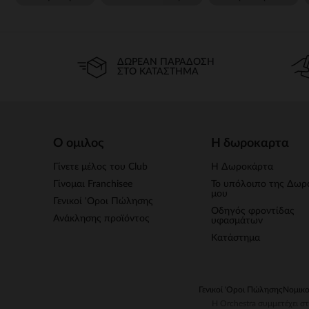
ΔΩΡΕΆΝ ΠΑΡΆΔΟΣΗ
ΣΤΟ ΚΑΤΆΣΤΗΜΑ
Ο ομιλος
Η δωροκαρτα
Γίνετε μέλος του Club
Η Δωροκάρτα
Γίνομαι Franchisee
Το υπόλοιπο της Δωρ
μου
Γενικοί 'Οροι Πώλησης
Οδηγός φροντίδας
Ανάκλησης προϊόντος
υφασμάτων
Κατάστημα
Γενικοί 'Οροι Πώλησης
Νομικο
H Orchestra συμμετέχει 