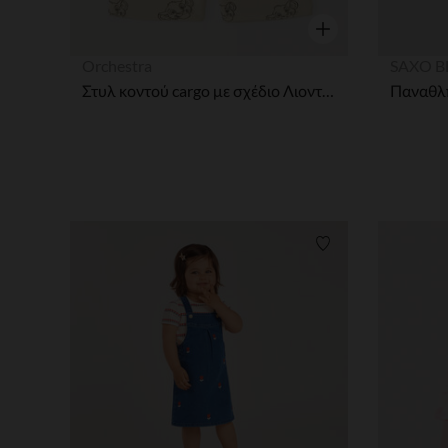
Γρήγορη επισκόπησ
Orchestra
SAXO B
Στυλ κοντού cargo με σχέδιο Λιοντάρι Βασιλιάς Disney για αγόρια μωρά.
Λίστα προτιμήσε