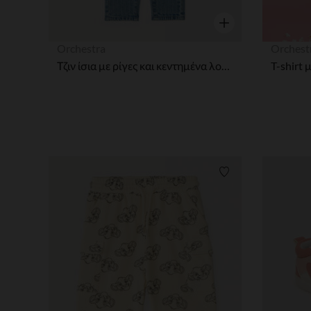
Γρήγορη επισκόπησ
Orchestra
Orchest
Τζιν ίσια με ρίγες και κεντημένα λουλούδια για κορίτσια μωρού
Λίστα προτιμήσε