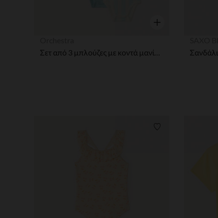
Γρήγορη επισκόπησ
Orchestra
SAXO B
Σετ από 3 μπλούζες με κοντά μανίκια Mickey Disney για αγόρια βρέφη (διαφορετικοί τύποι ανοίγματος ανάλογα με την ηλικία)
Λίστα προτιμήσε