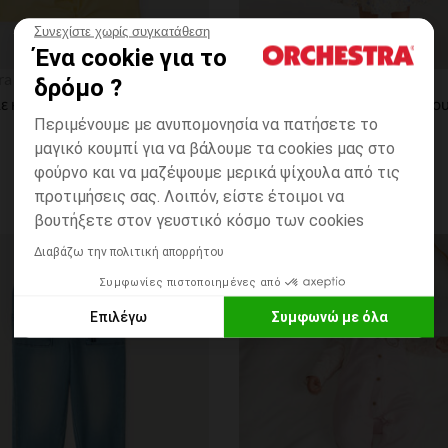
Συνεχίστε χωρίς συγκατάθεση
Ένα cookie για το
η
Γρήγορη επισκόπηση
ra
Orchestra
δρόμο ?
T-shirt με κοντά μανίκια με σχέδιο Vaiana Disney κορίτσι
Περιμένουμε με ανυπομονησία να πατήσετε το
μαγικό κουμπί για να βάλουμε τα cookies μας στο
φούρνο και να μαζέψουμε μερικά ψίχουλα από τις
προτιμήσεις σας. Λοιπόν, είστε έτοιμοι να
βουτήξετε στον γευστικό κόσμο των cookies
Διαβάζω την πολιτική απορρήτου
ων
Λίστα προτιμήσεων
Συμφωνίες πιστοποιημένες από
Επιλέγω
Συμφωνώ με όλα
Axeptio consent
Πλατφόρμα Διαχείρισης Συναίνεσης: Προσαρμόστε τις Επιλο
Η πλατφόρμα μας σας δίνει τη δυνατότητα να προσαρμόσετε κα