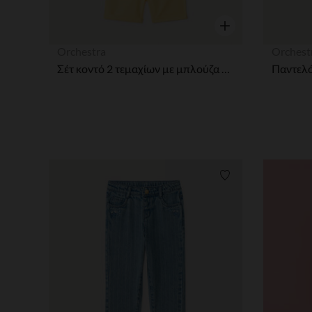
Γρήγορη επισκόπησ
Orchestra
Orchest
Σέτ κοντό 2 τεμαχίων με μπλούζα και σορτσάκι αγόρι μωρού
Λίστα προτιμήσε