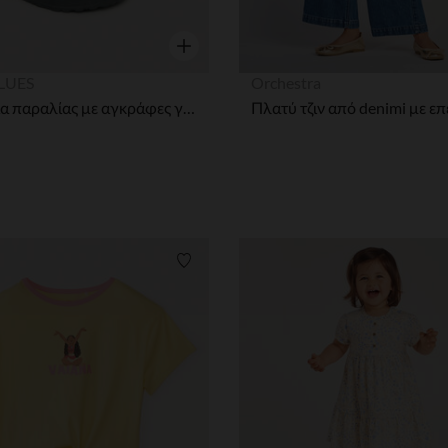
η
Γρήγορη επισκόπηση
LUES
Orchestra
Σανδάλια παραλίας με αγκράφες για μωρό αγόρι
ων
Λίστα προτιμήσεων