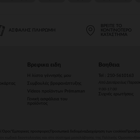
ΒΡΕΊΤΕ ΤΟ
ΑΣΦΑΛΉΣ ΠΛΗΡΩΜΉ
ΚΟΝΤΙΝΌΤΕΡΟ
ΚΑΤΆΣΤΗΜΑ
Βρεφικα ειδη
Βοηθεια
Η λίστα γέννησής μου
Tel : 210-5610163
Από Δευτέρα έως Παρασ
οκάρτας
Συμβουλές βρεφανάπτυξης
9.00-17.00
Videos προϊόντων Prémaman
Συχνές ερωτήσεις
Γενική ασφάλεια του
προϊόντος
ί Όροι
*Εμπορικες προσφορες
Προσωπικά δεδομένα
Διαχείρηση των cookies
Προσβασ
στον κωδικά δεοντολογίας και στο σύστημα μεσολάβησης της Γαλλικής Ομοσπονδία