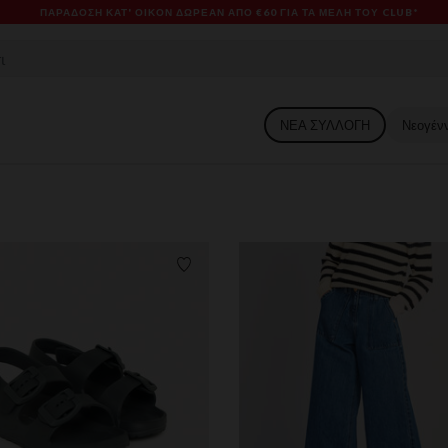
ES & PROMOS: ΈΩΣ -70% ΜΊΑ ΕΠΙΛΟΓΉ ΤΗΣ ΣΥΛΛΟΓΉΣ ΜΌΔΑΣ ΚΑΙ ΒΡΕΦΑΝΆΠΤ
ΝΕΑ ΣΥΛΛΟΓΗ
Νεογέν
ων
Λίστα προτιμήσεων