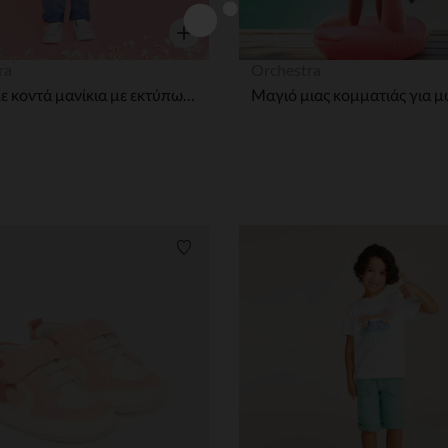
η
Γρήγορη επισκόπηση
ra
Orchestra
T-shirt με κοντά μανίκια με εκτύπωση ρομπότ και πύραυλο για μωρό αγόρι
ων
Λίστα προτιμήσεων