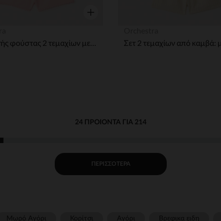
η
Γρήγορη επισκόπηση
ra
Orchestra
Σέτ κοντής φούστας 2 τεμαχίων με αεράτο τοπ + σορτσάκι κορίτσι μωρό
24 ΠΡΟΙΌΝΤΑ ΓΙΑ 214
ΠΕΡΙΣΣΌΤΕΡΑ
Μωρό Αγόρι
Κορίτσι
Αγόρι
Βρεφικα ειδη