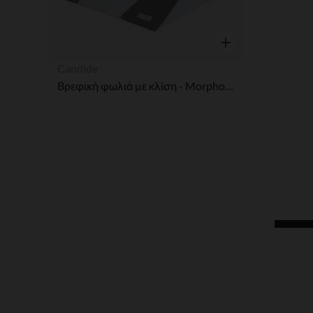
Γρήγορη επισκόπησ
Candide
Βρεφική φωλιά με κλίση - Morpho Clive Candide