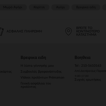
Μωρό Αγόρι
Κορίτσι
Αγόρι
Βρεφικα ειδη
ΒΡΕΊΤΕ ΤΟ
ΑΣΦΑΛΉΣ ΠΛΗΡΩΜΉ
ΚΟΝΤΙΝΌΤΕΡΟ
ΚΑΤΆΣΤΗΜΑ
Βρεφικα ειδη
Βοηθεια
Η λίστα γέννησής μου
Tel : 210-5610163
Από Δευτέρα έως Παρασ
οκάρτας
Συμβουλές βρεφανάπτυξης
9.00-17.00
Videos προϊόντων Prémaman
Συχνές ερωτήσεις
Γενική ασφάλεια του
προϊόντος