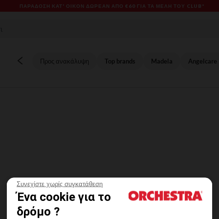
ΠΑΡΆΔΟΣΗ ΚΑΤ' ΟΊΚΟΝ ΔΩΡΕΑΝ ΑΠΌ €60 ΓΙΑ ΤΑ ΜΈΛΗ ΤΟΥ CLUB*
Προς ανακάλυψη
Top brands
Madela
Angelcare
ων
Συνεχίστε χωρίς συγκατάθεση
Ένα cookie για το
δρόμο ?