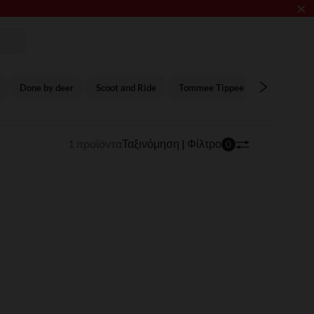
×
Done by deer
Scoot and Ride
Tommee Tippee
badabulle
1 προϊόντα
Ταξινόμηση | Φίλτρο
0