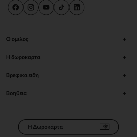
Ο ομιλος
Η δωροκαρτα
Βρεφικα ειδη
Βοηθεια
Η Δωροκάρτα