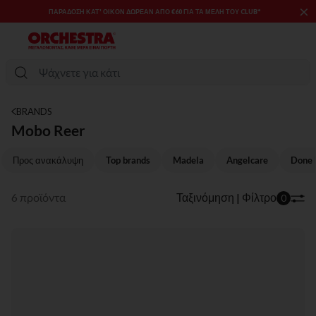
×
ΠΑΡΆΔΟΣΗ ΚΑΤ' ΟΊΚΟΝ ΔΩΡΕΑΝ ΑΠΌ €60 ΓΙΑ ΤΑ ΜΈΛΗ ΤΟΥ CLUB*
BRANDS
Mobo Reer
Προς ανακάλυψη
Top brands
Madela
Angelcare
Done 
6 προϊόντα
Ταξινόμηση | Φίλτρο
0