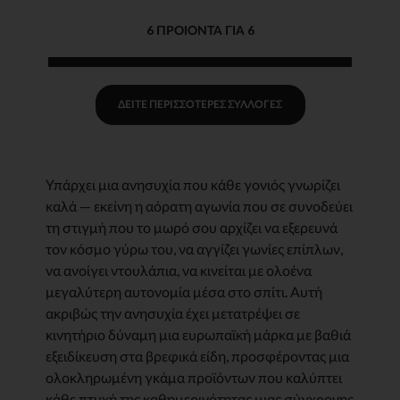
6 ΠΡΟΙΌΝΤΑ ΓΙΑ 6
ΔΕΊΤΕ ΠΕΡΙΣΣΌΤΕΡΕΣ ΣΥΛΛΟΓΈΣ
Υπάρχει μια ανησυχία που κάθε γονιός γνωρίζει
καλά — εκείνη η αόρατη αγωνία που σε συνοδεύει
τη στιγμή που το μωρό σου αρχίζει να εξερευνά
τον κόσμο γύρω του, να αγγίζει γωνίες επίπλων,
να ανοίγει ντουλάπια, να κινείται με ολοένα
μεγαλύτερη αυτονομία μέσα στο σπίτι. Αυτή
ακριβώς την ανησυχία έχει μετατρέψει σε
κινητήριο δύναμη μια ευρωπαϊκή μάρκα με βαθιά
εξειδίκευση στα βρεφικά είδη, προσφέροντας μια
ολοκληρωμένη γκάμα προϊόντων που καλύπτει
κάθε πτυχή της καθημερινότητας μιας σύγχρονης