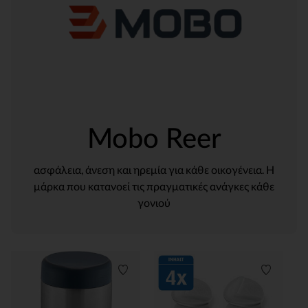
Mobo Reer
ασφάλεια, άνεση και ηρεμία για κάθε οικογένεια. Η
μάρκα που κατανοεί τις πραγματικές ανάγκες κάθε
γονιού
Λίστα προτιμήσεων
Λίστα π