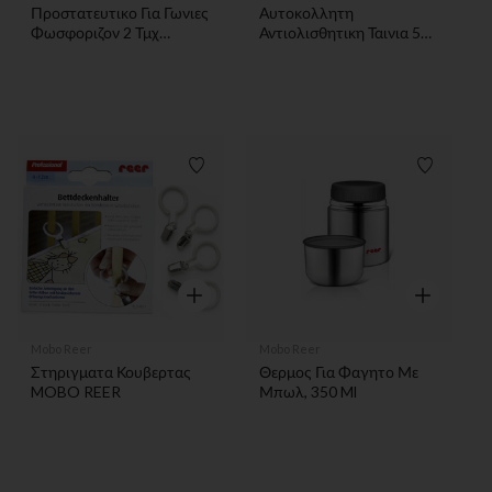
Προστατευτικο Για Γωνιες
Αυτοκολλητη
Φωσφοριζον 2 Τμχ
Αντιολισθητικη Ταινια 5M
MOBO REER
MOBO REER
Λίστα προτιμήσεων
Λίστα π
Γρήγορη επισκόπηση
Γρήγορη επ
Mobo Reer
Mobo Reer
Στηριγματα Κουβερτας
Θερμος Για Φαγητο Με
MOBO REER
Μπωλ, 350 Ml