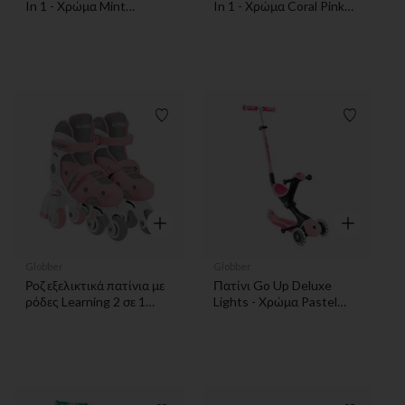
In 1 - Χρώμα Mint
In 1 - Χρώμα Coral Pink
Globber
Globber
Λίστα προτιμήσεων
Λίστα π
Γρήγορη επισκόπηση
Γρήγορη επ
Globber
Globber
Ροζ εξελικτικά πατίνια με
Πατίνι Go Up Deluxe
ρόδες Learning 2 σε 1
Lights - Χρώμα Pastel
νούμερο 30-33 S-M
Pink