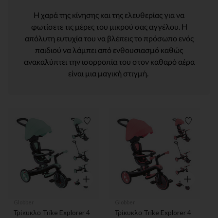
Η χαρά της κίνησης και της ελευθερίας για να
φωτίσετε τις μέρες του μικρού σας αγγέλου. Η
απόλυτη ευτυχία του να βλέπεις το πρόσωπο ενός
παιδιού να λάμπει από ενθουσιασμό καθώς
ανακαλύπτει την ισορροπία του στον καθαρό αέρα
είναι μια μαγική στιγμή.
Λίστα προτιμήσεων
Λίστα π
Γρήγορη επισκόπηση
Γρήγορη επ
Globber
Globber
Τρίκυκλο Trike Explorer 4
Τρίκυκλο Trike Explorer 4