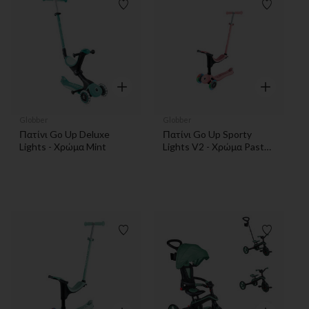
Λίστα προτιμήσεων
Λίστα π
Γρήγορη επισκόπηση
Γρήγορη επ
Globber
Globber
Πατίνι Go Up Deluxe
Πατίνι Go Up Sporty
Lights - Χρώμα Mint
Lights V2 - Χρώμα Pastel
Pink
Λίστα προτιμήσεων
Λίστα π