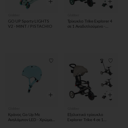
Γρήγορη επισκόπηση
Γρήγορη επ
Globber
Globber
GO UP Sporty LIGHTS
Τρίκυκλο Trike Explorer 4
V2 - MINT / PISTACHIO
σε 1 Αναδιπλούμενο -
Χρώμα Olive
Λίστα προτιμήσεων
Λίστα π
Γρήγορη επισκόπηση
Γρήγορη επ
Globber
Globber
Κράνος Go Up Με
Εξελικτικό τρίκυκλο
Αναλάμπον LED - Χρώμα
Explorer Trike 4 σε 1
Pastel Blue : XXS/XS (45-
ταουπέ με αναδιπλούμενο