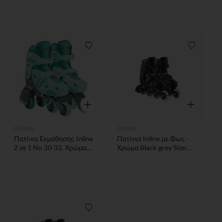
51CM) Globber
σχεδιασμό
Λίστα προτιμήσεων
Λίστα π
Γρήγορη επισκόπηση
Γρήγορη επ
Globber
Globber
Πατίνια Εκμάθησης Inline
Πατίνια Inline με Φως -
2 σε 1 No 30-33, Χρώμα
Χρώμα Black grey Size:
Mint
34-37
Λίστα προτιμήσεων