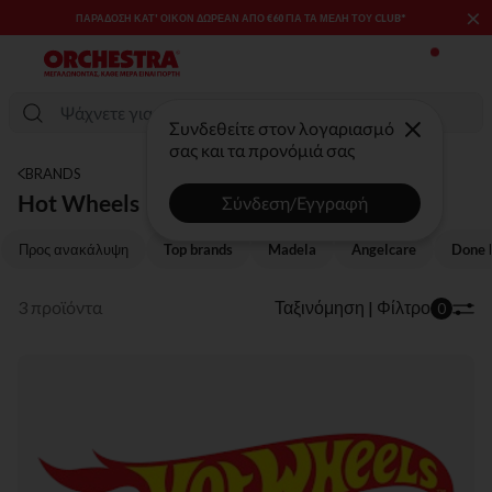
×
ΠΑΡΆΔΟΣΗ ΚΑΤ' ΟΊΚΟΝ ΔΩΡΕΑΝ ΑΠΌ €60 ΓΙΑ ΤΑ ΜΈΛΗ ΤΟΥ CLUB*
Συνδεθείτε στον λογαριασμό
σας και τα προνόμιά σας
BRANDS
Hot Wheels
Σύνδεση/Εγγραφή
Προς ανακάλυψη
Top brands
Madela
Angelcare
Done 
3 προϊόντα
Ταξινόμηση | Φίλτρο
0