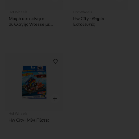
Hot Wheels
Hot Wheels
Μικρό αυτοκίνητο
Hw City - Θηρία
συλλογής Vitesse με
Εκτοξευτές
τυχαίο μοντέλο
Λίστα προτιμήσεων
Γρήγορη επισκόπηση
Hot Wheels
Hw City- Μίνι Πίστες