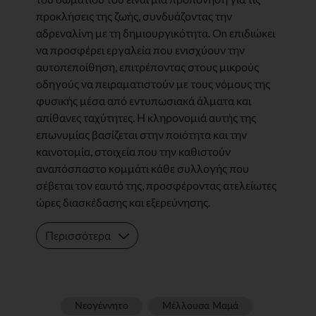
προκλήσεις της ζωής, συνδυάζοντας την
αδρεναλίνη με τη δημιουργικότητα. On επιδιώκει
να προσφέρει εργαλεία που ενισχύουν την
αυτοπεποίθηση, επιτρέποντας στους μικρούς
οδηγούς να πειραματιστούν με τους νόμους της
φυσικής μέσα από εντυπωσιακά άλματα και
απίθανες ταχύτητες. Η κληρονομιά αυτής της
επωνυμίας βασίζεται στην ποιότητα και την
καινοτομία, στοιχεία που την καθιστούν
αναπόσπαστο κομμάτι κάθε συλλογής που
σέβεται τον εαυτό της, προσφέροντας ατελείωτες
ώρες διασκέδασης και εξερεύνησης.
Περισσότερα
Νεογέννητο
Μέλλουσα Μαμά