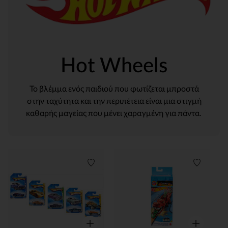
Hot Wheels
Το βλέμμα ενός παιδιού που φωτίζεται μπροστά
στην ταχύτητα και την περιπέτεια είναι μια στιγμή
καθαρής μαγείας που μένει χαραγμένη για πάντα.
Λίστα προτιμήσεων
Λίστα π
Γρήγορη επισκόπηση
Γρήγορη επ