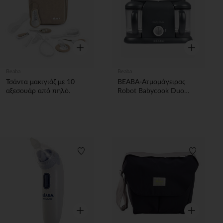
Γρήγορη επισκόπηση
Γρήγορη επ
Beaba
Beaba
Τσάντα μακιγιάζ με 10
BEABA-Ατμομάγειρας
αξεσουάρ από πηλό.
Robot Babycook Duo
Dark Grey
Λίστα προτιμήσεων
Λίστα π
Γρήγορη επισκόπηση
Γρήγορη επ