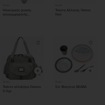
Beaba
Beaba
Ηλεκτρικός ρινικός
Τσαντα Αλλαγης Vienne
αποσυμφορητής
Noir
Tomydoo Minéral της
Beaba
Λίστα προτιμήσεων
Λίστα π
Γρήγορη επισκόπηση
Γρήγορη επ
Beaba
Beaba
Τσάντα αλλαξιέρα Geneva
Σετ Φαγητού BEABA
II Γκρι