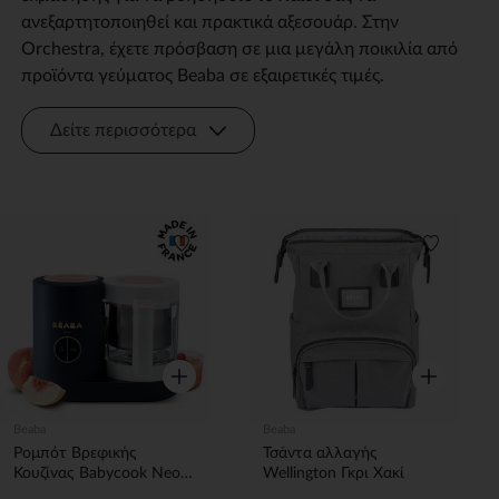
ανεξαρτητοποιηθεί και πρακτικά αξεσουάρ. Στην
Orchestra, έχετε πρόσβαση σε μια μεγάλη ποικιλία από
προϊόντα γεύματος Beaba σε εξαιρετικές τιμές.
Δείτε περισσότερα
Λίστα προτιμήσεων
Λίστα π
Γρήγορη επισκόπηση
Γρήγορη επ
Beaba
Beaba
Ρομπότ Βρεφικής
Τσάντα αλλαγής
Κουζίνας Babycook Neo 6
Wellington Γκρι Χακί
σε 1 Κατασκευασμένο Στη