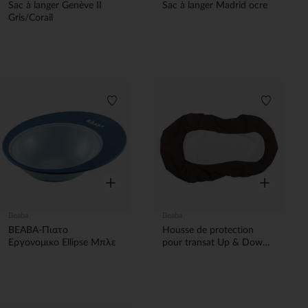
Sac à langer Genève II
Sac à langer Madrid ocre
Gris/Corail
Λίστα προτιμήσεων
Λίστα π
Γρήγορη επισκόπηση
Γρήγορη επ
Beaba
Beaba
BEABA-Πιατο
Housse de protection
Εργονομικο Ellipse Μπλε
pour transat Up & Down -
Marron/Blanc