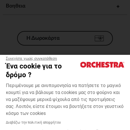
Βοηθεια
Η Δωροκάρτα
Συνεχίστε χωρίς συγκατάθεση
Ένα cookie για το
Γενικοί 'Οροι Πώλησης
δρόμο ?
Νομικοί Όροι
*Εμπορικες προσφορες
Περιμένουμε με ανυπομονησία να πατήσετε το μαγικό
κουμπί για να βάλουμε τα cookies μας στο φούρνο και
Προσωπικά δεδομένα
να μαζέψουμε μερικά ψίχουλα από τις προτιμήσεις
Διαχείρηση των cookies
σας. Λοιπόν, είστε έτοιμοι να βουτήξετε στον γευστικό
Προσβασιμότητα: μη συμμορφούμενη
κόσμο των cookies
H Orchestra συμμετέχει στον κωδικά δεοντολογίας και στο σύστημα
μεσολάβησης της Γαλλικής Ομοσπονδίας Ηλεκτρονικού Εμπορίου.
Διαβάζω την πολιτική απορρήτου