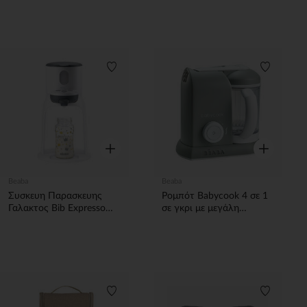
Γαλλία Midnight Blue
Λίστα προτιμήσεων
Λίστα π
Γρήγορη επισκόπηση
Γρήγορη επ
Beaba
Beaba
Συσκευη Παρασκευης
Ρομπότ Babycook 4 σε 1
Γαλακτος Bib Expresso
σε γκρι με μεγάλη
New White/Grey BEABA
χωρητικότητα
Λίστα προτιμήσεων
Λίστα π