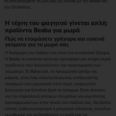
να απλοποιήσετε τη ζωή σας ως γονέας με την Beaba και
την Orchestra;
Η τέχνη του φαγητού γίνεται απλή:
προϊόντα Beaba για μωρά
Πώς να ετοιμάσετε γρήγορα και υγιεινά
γεύματα για το μωρό σας
Η διατροφή του παιδιού σας είναι ένα ουσιαστικό ζήτημα.
Η Beaba το κατανοεί αυτό και προσφέρει μια πλήρη σειρά
προϊόντων που διευκολύνουν την προετοιμασία των
γευμάτων. Το Babycook, το πραγματικό αστέρι της
μάρκας, είναι ένας πολυλειτουργικός επεξεργαστής
τροφίμων που μαγειρεύει στον ατμό, αναμειγνύει,
ξεπαγώνει και ζεσταίνει ξανά τα τρόφιμα. Είναι ιδανικός
για την παρασκευή σπιτικών πουρέδων και κομπόστας,
προσαρμοσμένων στην ηλικία του παιδιού σας. Θα βρείτε
επίσης γυάλινα μπιμπερό ή μπιμπερό σιλικόνης, κύπελλα
εκμάθησης για να βοηθήσετε το παιδί σας να