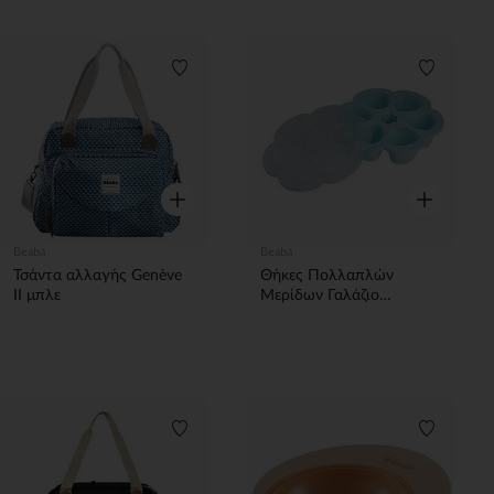
Λίστα προτιμήσεων
Λίστα π
Γρήγορη επισκόπηση
Γρήγορη επ
Beaba
Beaba
Τσάντα αλλαγής Genève
Θήκες Πολλαπλών
II μπλε
Μερίδων Γαλάζιο
6x150ml
Λίστα προτιμήσεων
Λίστα π