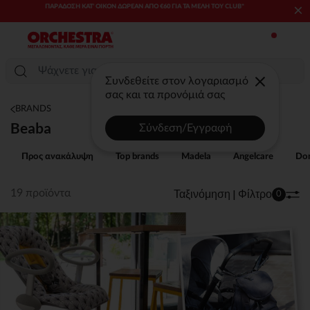
×
SALES & PROMOS: ΈΩΣ -70% ΜΊΑ ΕΠΙΛΟΓΉ ΤΗΣ ΣΥΛΛΟΓΉΣ ΜΌΔΑΣ
ΚΑΙ ΒΡΕΦΑΝΆΠΤΥΞΗΣ​​
Συνδεθείτε στον λογαριασμό
σας και τα προνόμιά σας
BRANDS
Beaba
Σύνδεση/Εγγραφή
Προς ανακάλυψη
Top brands
Madela
Angelcare
Don
Ταξινόμηση | Φίλτρο
19 προϊόντα
0