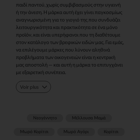
παιδί παντού, χωρίς συμβιβασμούς στην υγιεινή
ή την άνεση. Η μάρκα αυτή έχει γίνει παγκοσμίως
αναγνωρισμένη για το γιογιό της που συνδυάζει
λειτουργικότητα και πρακτικότητα σε ένα μόνο
προϊόν, και είναι υπερήφανοι που τη διαθέτουμε
στον κατάλογο των βρεφικών ειδών μας. Για εμάς,
να επιλέγουμε μάρκες που λύνουν αληθινά
προβλήματα των οικογενειών είναι η κεντρική
μας αποστολή — και αυτή η μάρκα το επιτυγχάνει
με εξαιρετική συνέπεια.
Voir plus
Νεογέννητο
Μέλλουσα Μαμά
Μωρό Κορίτσι
Μωρό Αγόρι
Κορίτσι