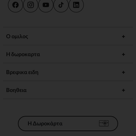
Ο ομιλος
Η δωροκαρτα
Βρεφικα ειδη
Βοηθεια
Η Δωροκάρτα