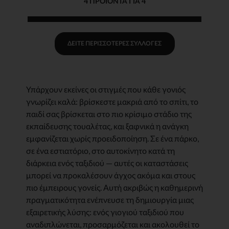
4 ΠΡΟΙΌΝΤΑ ΓΙΑ 4
ΔΕΊΤΕ ΠΕΡΙΣΣΌΤΕΡΕΣ ΣΥΛΛΟΓΈΣ
Υπάρχουν εκείνες οι στιγμές που κάθε γονιός
γνωρίζει καλά: βρίσκεστε μακριά από το σπίτι, το
παιδί σας βρίσκεται στο πιο κρίσιμο στάδιο της
εκπαίδευσης τουαλέτας, και ξαφνικά η ανάγκη
εμφανίζεται χωρίς προειδοποίηση. Σε ένα πάρκο,
σε ένα εστιατόριο, στο αυτοκίνητο κατά τη
διάρκεια ενός ταξιδιού — αυτές οι καταστάσεις
μπορεί να προκαλέσουν άγχος ακόμα και στους
πιο έμπειρους γονείς. Αυτή ακριβώς η καθημερινή
πραγματικότητα ενέπνευσε τη δημιουργία μιας
εξαιρετικής λύσης: ενός γιογιού ταξιδιού που
αναδιπλώνεται, προσαρμόζεται και ακολουθεί το