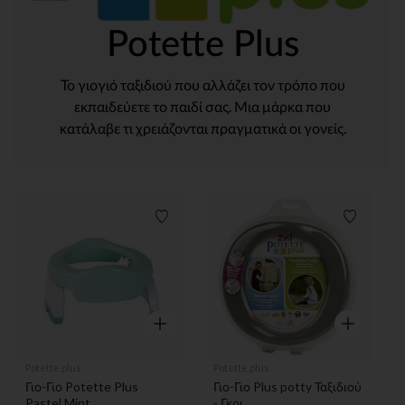
Potette Plus
Το γιογιό ταξιδιού που αλλάζει τον τρόπο που
εκπαιδεύετε το παιδί σας. Μια μάρκα που
κατάλαβε τι χρειάζονται πραγματικά οι γονείς.
Λίστα προτιμήσεων
Λίστα π
Γρήγορη επισκόπηση
Γρήγορη επ
Potette plus
Potette plus
Γιο-Γιο Potette Plus
Γιο-Γιο Plus potty Ταξιδιού
Pastel Mint
- Γκρι