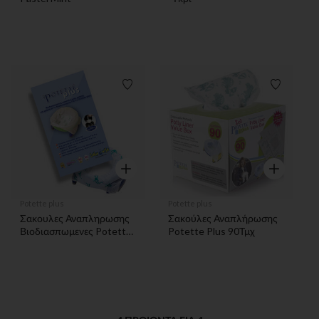
Λίστα προτιμήσεων
Λίστα π
Γρήγορη επισκόπηση
Γρήγορη επ
Potette plus
Potette plus
Σακουλες Αναπληρωσης
Σακούλες Αναπλήρωσης
Βιοδιασπωμενες Potette
Potette Plus 90Τμχ
Plus (Σετ 10 Τμχ)
POTETTE PLUS