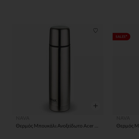
Λίστα προτιμήσεων
SALES*
Γρήγορη επισκόπηση
NAVA
NAVA
Θερμός Μπουκάλι Ανοξείδωτο Acer Με Βαλβίδα Και Καπάκι Ποτήρι 1000ml