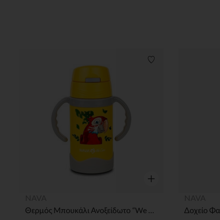
Λίστα προτιμήσεων
Γρήγορη επισκόπηση
NAVA
NAVA
Θερμός Μπουκάλι Ανοξείδωτο “We Care” Κίτρινο 300ml Nava