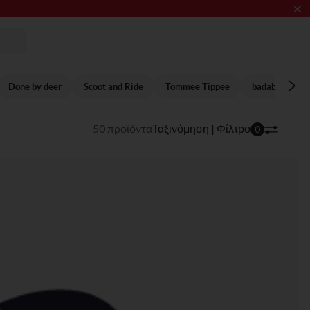
×
ΥΞΗΣ​​
Done by deer
Scoot and Ride
Tommee Tippee
badabulle
50 προϊόντα
Ταξινόμηση | Φίλτρο
0