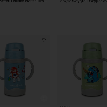
Δοχείο Φαγητού Παιδικό Ισοθερμικό Στρογγυλό We Care Καφέ 350ml
Λίστα προτιμήσεων
Γρήγορη επισκόπηση