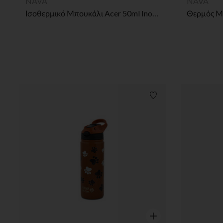
NAVA
NAVA
Ισοθερμικό Μπουκάλι Acer 50ml Inox Nava
Λίστα προτιμήσεων