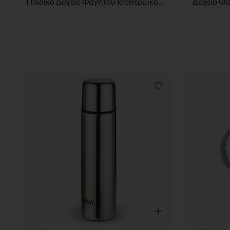
Παιδικό Δοχείο Φαγητού Ισοθερμικό Στρογγυλό "We Care" Μπλε 400ml
Λίστα προτιμήσεων
Γρήγορη επισκόπηση