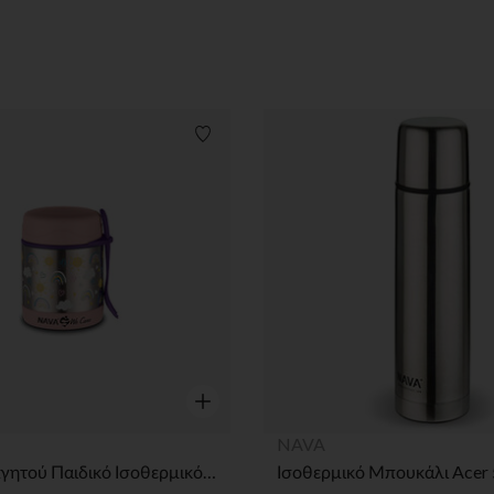
Λίστα προτιμήσεων
Γρήγορη επισκόπηση
NAVA
Δοχείο Φαγητού Παιδικό Ισοθερμικό Στρογγυλό We Care Ροζ 350ml