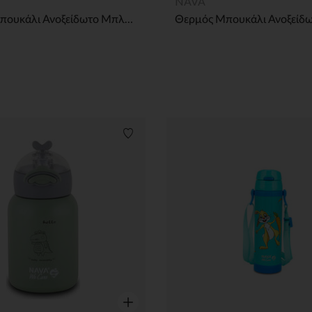
NAVA
Θερμός Μπουκάλι Ανοξείδωτο Μπλε We Care 300mL
Λίστα προτιμήσεων