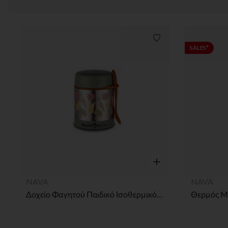
Λίστα προτιμήσεων
SALES*
Γρήγορη επισκόπηση
NAVA
NAVA
Δοχείο Φαγητού Παιδικό Ισοθερμικό Στρογγυλό We Care Πράσινο 350ml