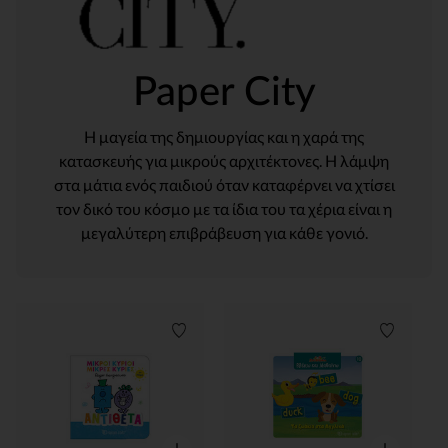
Paper City
Η μαγεία της δημιουργίας και η χαρά της
κατασκευής για μικρούς αρχιτέκτονες. Η λάμψη
στα μάτια ενός παιδιού όταν καταφέρνει να χτίσει
τον δικό του κόσμο με τα ίδια του τα χέρια είναι η
μεγαλύτερη επιβράβευση για κάθε γονιό.
Λίστα προτιμήσεων
Λίστα π
Γρήγορη επισκόπηση
Γρήγορη επ