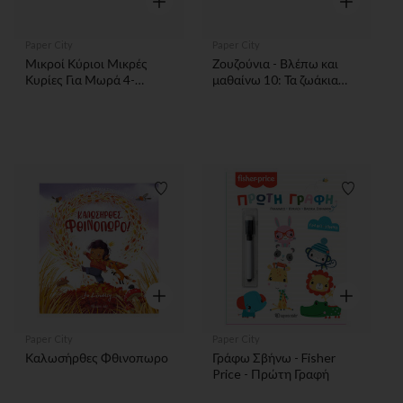
Paper City
Paper City
Μικροί Κύριοι Μικρές
Ζουζούνια - Βλέπω και
Κυρίες Για Μωρά 4-
μαθαίνω 10: Τα ζωάκια
Αντίθετα
στα αγγλικά
Λίστα προτιμήσεων
Λίστα π
Γρήγορη επισκόπηση
Γρήγορη επ
Paper City
Paper City
Καλωσήρθες Φθινοπωρο
Γράφω Σβήνω - Fisher
Price - Πρώτη Γραφή