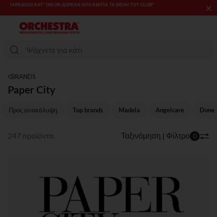
×
SALES & PROMOS: ΈΩΣ -70% ΜΊΑ ΕΠΙΛΟΓΉ ΤΗΣ ΣΥΛΛΟΓΉΣ ΜΌΔΑΣ
ΚΑΙ ΒΡΕΦΑΝΆΠΤΥΞΗΣ​​
BRANDS
Paper City
Προς ανακάλυψη
Top brands
Madela
Angelcare
Done 
247 προϊόντα
Ταξινόμηση | Φίλτρο
0