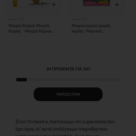
Γρήγορη επισκόπηση
Γρήγορη επ
Paper City
Paper City
Μικροί Κύριοι Μικρές
Μικροί κύριοι μικρές
Κυρίες - Μικροί Κύριοι
κυρίες- Μαγικές
No43 - Ο κύριος
νερομπογιές:
Χαζούλης
Πολύχρωμες Εκπλήξεις
24 ΠΡΟΙΌΝΤΑ ΓΙΑ 247
ΠΕΡΙΣΣΌΤΕΡΑ
Στην Orchestra, πιστεύουμε ότι η φαντασία δεν
έχει όρια, γι' αυτό επιλέγουμε παιχνίδια που
μεταμορφώνουν ένα απλό υλικό σε μια