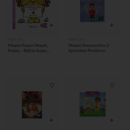
Γρήγορη επισκόπηση
Γρήγορη επ
Paper City
Paper City
Μικροί Κύριοι Μικρές
Μικροί Ονειροπόλοι 2-
Κυρίες - Βιβλία δώρα
Κριστιάνο Ρονάλντο
συλλεκτική έκδοση - Η
Αδελφή μου και Εγώ
Λίστα προτιμήσεων
Λίστα π
Γρήγορη επισκόπηση
Γρήγορη επ