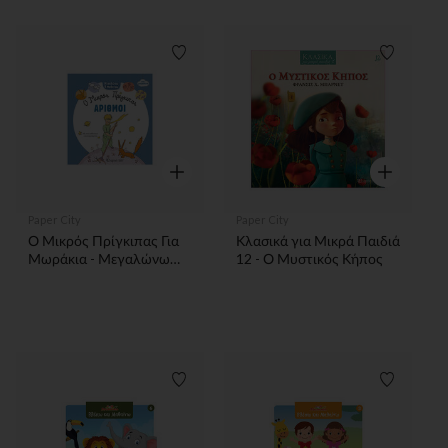
Λίστα προτιμήσεων
Λίστα π
Γρήγορη επισκόπηση
Γρήγορη επ
Paper City
Paper City
Ο Μικρός Πρίγκιπας Για
Κλασικά για Μικρά Παιδιά
Μωράκια - Μεγαλώνω
12 - Ο Μυστικός Κήπος
Και Μαθαίνω 4 - Αντίθετα
Λίστα προτιμήσεων
Λίστα π