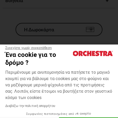
Βοηθεια
Η Δωροκάρτα
Συνεχίστε χωρίς συγκατάθεση
Ένα cookie για το
Γενικοί 'Οροι Πώλησης
δρόμο ?
Νομικοί Όροι
*Εμπορικες προσφορες
Περιμένουμε με ανυπομονησία να πατήσετε το μαγικό
κουμπί για να βάλουμε τα cookies μας στο φούρνο και
Προσωπικά δεδομένα
να μαζέψουμε μερικά ψίχουλα από τις προτιμήσεις
Διαχείρηση των cookies
σας. Λοιπόν, είστε έτοιμοι να βουτήξετε στον γευστικό
Προσβασιμότητα: μη συμμορφούμενη
κόσμο των cookies
H Orchestra συμμετέχει στον κωδικά δεοντολογίας και στο σύστημα
μεσολάβησης της Γαλλικής Ομοσπονδίας Ηλεκτρονικού Εμπορίου.
Διαβάζω την πολιτική απορρήτου
Συμφωνίες πιστοποιημένες από
Ελλάδα