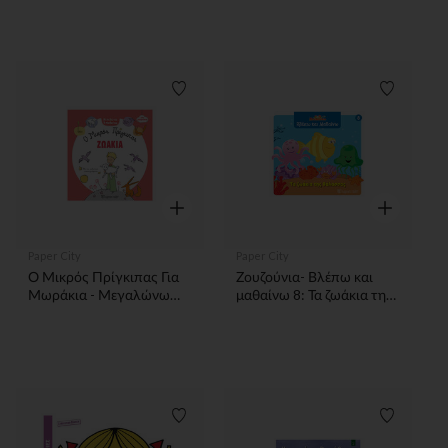
Λίστα προτιμήσεων
Λίστα π
Γρήγορη επισκόπηση
Γρήγορη επ
Paper City
Paper City
Ο Μικρός Πρίγκιπας Για
Ζουζούνια- Βλέπω και
Μωράκια - Μεγαλώνω
μαθαίνω 8: Τα ζωάκια της
Και Μαθαίνω 3 - Ζωάκια
θάλασσας
Λίστα προτιμήσεων
Λίστα π