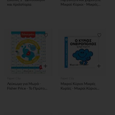
και προϊστορία
Μικροί Kύριοι - Μικρές
Κυρίες - Βιβλίο με Ήχους
Λίστα προτιμήσεων
Λίστα π
Γρήγορη επισκόπηση
Γρήγορη επ
Paper City
Paper City
Λεύκωμα για Μωρά -
Μικροί Κύριοι Μικρές
Fisher Price - Το Πρώτο
Κυρίες - Μικροί Κύριοι
Λεύκωμα του Μωρού μας
No33 - Ο κύριος
- Καλωσήρθες, Αγοράκι
Ονειροπόλος