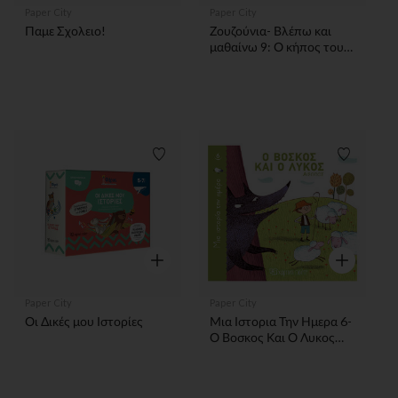
Paper City
Paper City
Παμε Σχολειο!
Ζουζούνια- Βλέπω και
μαθαίνω 9: Ο κήπος του
σπιτιού μας
Λίστα προτιμήσεων
Λίστα π
Γρήγορη επισκόπηση
Γρήγορη επ
Paper City
Paper City
Οι Δικές μου Ιστορίες
Μια Ιστορια Την Ημερα 6-
Ο Βοσκος Και Ο Λυκος
PAPER CITY