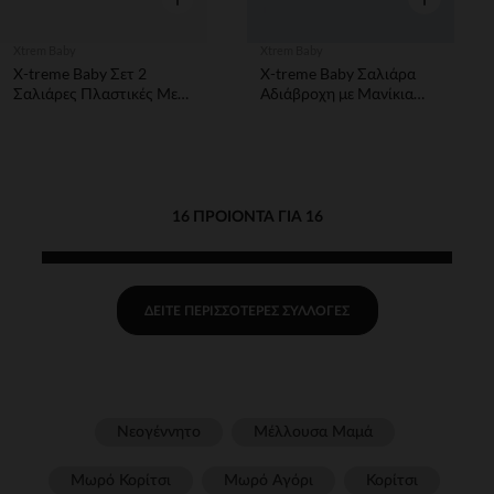
Xtrem Baby
Xtrem Baby
X-treme Baby Σετ 2
X-treme Baby Σαλιάρα
Σαλιάρες Πλαστικές Με
Αδιάβροχη με Μανίκια
Λάστιχο Forest
Βατραχάκι
16 ΠΡΟΙΌΝΤΑ ΓΙΑ 16
ΔΕΊΤΕ ΠΕΡΙΣΣΌΤΕΡΕΣ ΣΥΛΛΟΓΈΣ
Νεογέννητο
Μέλλουσα Μαμά
Μωρό Κορίτσι
Μωρό Αγόρι
Κορίτσι