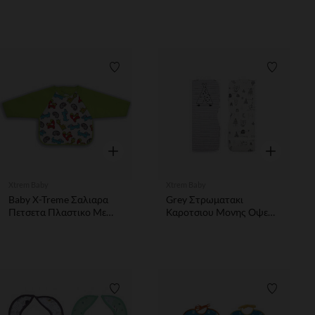
Λίστα προτιμήσεων
Λίστα π
Γρήγορη επισκόπηση
Γρήγορη επ
Xtrem Baby
Xtrem Baby
Baby X-Treme Σαλιαρα
Grey Στρωματακι
Πετσετα Πλαστικο Με
Καροτσιου Μονης Οψεως
Μανικια 30 X 34 Cm
Ινδικό 35Χ83 Cm
Ζουγκλα
Λίστα προτιμήσεων
Λίστα π