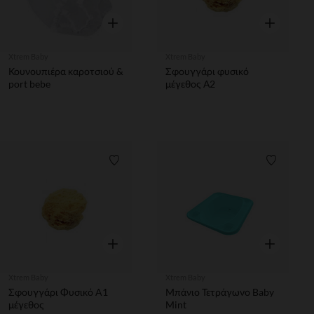
Γρήγορη επισκόπηση
Γρήγορη επ
Xtrem Baby
Xtrem Baby
Κουνουπιέρα καροτσιού &
Σφουγγάρι φυσικό
port bebe
μέγεθος Α2
Λίστα προτιμήσεων
Λίστα π
Γρήγορη επισκόπηση
Γρήγορη επ
Xtrem Baby
Xtrem Baby
Σφουγγάρι Φυσικό A1
Μπάνιο Τετράγωνο Baby
μέγεθος
Mint