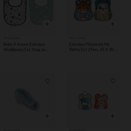
Γρήγορη επισκόπηση
Γρήγορη επ
Xtrem Baby
Xtrem Baby
Baby X-treme Σαλιάρα
Σαλιάρα Πλαστική Με
Αδιάβροχη Σετ 2τμχ με
Τσέπη Σετ 2Tem. 25 Χ 30
Βέλκρο Jungle
Cm
Λίστα προτιμήσεων
Λίστα π
Γρήγορη επισκόπηση
Γρήγορη επ
Xtrem Baby
Xtrem Baby