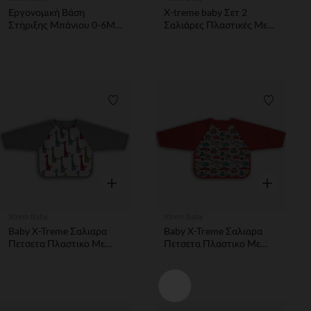
Εργονομική Βάση
X-treme baby Σετ 2
Στήριξης Μπάνιου 0-6Μ
Σαλιάρες Πλαστικές Με
Mint
Λάστιχο
Λίστα προτιμήσεων
Λίστα π
Γρήγορη επισκόπηση
Γρήγορη επ
Xtrem Baby
Xtrem Baby
Baby X-Treme Σαλιαρα
Baby X-Treme Σαλιαρα
Πετσετα Πλαστικο Με
Πετσετα Πλαστικο Με
Μανικια 30 X 34 Cm
Μανικια 30 X 34 Cm
Καμηλοπαρδαλη
Αυτοκινητακια