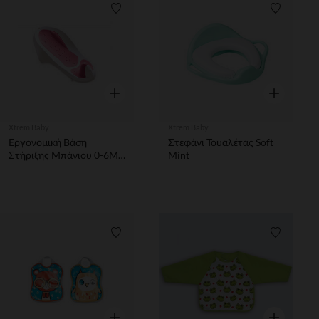
Λίστα προτιμήσεων
Λίστα π
Γρήγορη επισκόπηση
Γρήγορη επ
Xtrem Baby
Xtrem Baby
Εργονομική Βάση
Στεφάνι Τουαλέτας Soft
Στήριξης Μπάνιου 0-6Μ
Mint
Pink
Λίστα προτιμήσεων
Λίστα π
Γρήγορη επισκόπηση
Γρήγορη επ