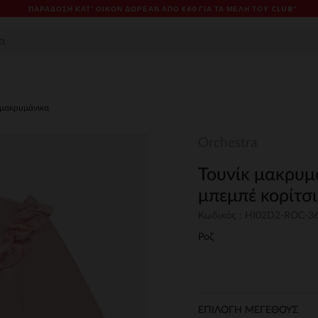
ΠΑΡΆΔΟΣΗ ΚΑΤ' ΟΊΚΟΝ ΔΩΡΕΑΝ ΑΠΌ €60 ΓΙΑ ΤΑ ΜΈΛΗ ΤΟΥ CLUB*
t μακρυμάνικα
Orchestra
Τουνίκ μακρυμ
μπεμπέ κορίτσι
Κωδικός : HI02D2-ROC-3
Ροζ
ΕΠΙΛΟΓΗ ΜΕΓΕΘΟΥΣ