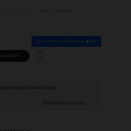
2
18
23
ΟΔΗΓΌΣ ΜΕΓΕΘΏΝ
ών
μηνών
μηνών
Δυνατότητα πληρωμής με
Λίστα προτιμήσεων
 ΚΑΛΆΘΙ
ΕΣΙΜΌΤΗΤΑ ΣΤΟ ΚΑΤΆΣΤΗΜΑ
Επιλέξτε ένα κατάστημα →