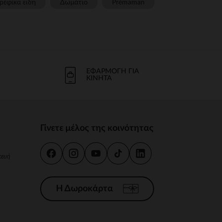
ρεφικα ειδη
Δωμάτιο
Prémaman
ΕΦΑΡΜΟΓΉ ΓΙΑ
ΚΙΝΗΤΆ
Γίνετε μέλος της κοινότητας
κευή
Η Δωροκάρτα