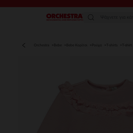
Μενού
Orchestra
Bebe
Bebe Κορίτσι
Ρούχα
T-shirts
T-shir