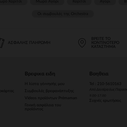
ωρό Κορίτσι
Μωρό Αγόρι
Κορίτσι
Αγόρι
Β
Οι συμβουλές της Orchestra​
ΒΡΕΊΤΕ ΤΟ
ΑΣΦΑΛΉΣ ΠΛΗΡΩΜΉ
ΚΟΝΤΙΝΌΤΕΡΟ
ΚΑΤΆΣΤΗΜΑ
Βρεφικα ειδη
Βοηθεια
Η λίστα γέννησής μου
Tel : 210-5610163
Από Δευτέρα έως Παρασ
οκάρτας
Συμβουλές βρεφανάπτυξης
9.00-17.00
Videos προϊόντων Prémaman
Συχνές ερωτήσεις
Γενική ασφάλεια του
προϊόντος