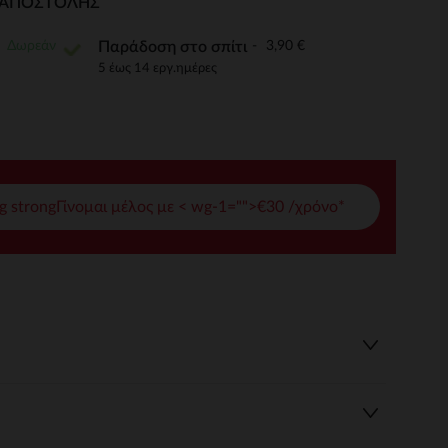
Ι ΑΠΟΣΤΟΛΉΣ
γές σας
Δωρεάν
3,90 €
Παράδοση στο σπίτι
ι να διαχειριστείτε τις ρυθμίσεις απορρήτου, εξασφαλίζοντας 
5 έως 14 εργ.ημέρες
g strongΓίνομαι μέλος με < wg-1="">€30 /χρόνο*