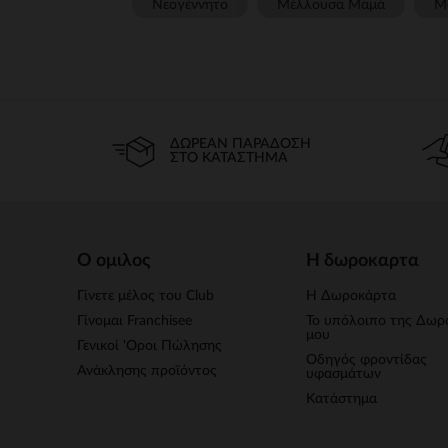
Νεογέννητο
Μέλλουσα Μαμά
Μ
ΔΩΡΕΆΝ ΠΑΡΆΔΟΣΗ
ΣΤΟ ΚΑΤΆΣΤΗΜΑ
Ο ομιλος
Η δωροκαρτα
Γίνετε μέλος του Club
Η Δωροκάρτα
Γίνομαι Franchisee
Το υπόλοιπο της Δωρ
μου
Γενικοί 'Οροι Πώλησης
Οδηγός φροντίδας
Ανάκλησης προϊόντος
υφασμάτων
Κατάστημα