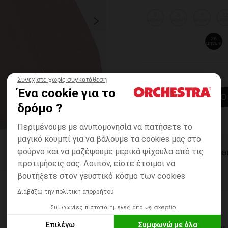
3
6
9
1
μηνών
μηνών
μηνών
μην
36
μηνών
Συνεχίστε χωρίς συγκατάθεση
Ένα cookie για το
ΠΡΟΣΘΉΚΗ ΣΤΟ
δρόμο ?
Περιμένουμε με ανυπομονησία να πατήσετε το
μαγικό κουμπί για να βάλουμε τα cookies μας στο
φούρνο και να μαζέψουμε μερικά ψίχουλα από τις
ΆΜΕΣΗ ΔΙΑΘ
προτιμήσεις σας. Λοιπόν, είστε έτοιμοι να
βουτήξετε στον γευστικό κόσμο των cookies
Διαβάζω την πολιτική απορρήτου
Συμφωνίες πιστοποιημένες από
Επιλέγω
Συμφωνώ με όλα