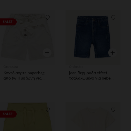
Λίστα προτιμήσεων
Λίστα π
SALES*
Γρήγορη επισκόπηση
Γρήγορη επ
Orchestra
Orchestra
Κοντό σορτς paperbag
jean Βερμούδα effect
από twill με ζώνη για
τσαλακωμένο για bebe
δέσιμο κορίτσι
αγόρι
Λίστα προτιμήσεων
Λίστα π
SALES*