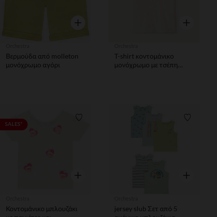
Γρήγορη επισκόπηση
Γρήγορη επ
Orchestra
Orchestra
Βερμούδα από molleton
T-shirt κοντομάνικο
μονόχρωμο αγόρι
μονόχρωμο με τσέπη
αγόρι
Λίστα προτιμήσεων
Λίστα π
SALES*
Γρήγορη επισκόπηση
Γρήγορη επ
Orchestra
Orchestra
Κοντομάνικο μπλουζάκι
jersey slub Σετ από 5