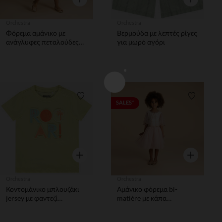
Orchestra
Orchestra
Φόρεμα αμάνικο με
Βερμούδα με λεπτές ρίγες
ανάγλυφες πεταλούδες
για μωρό αγόρι
για για bebe κορίτσι
Λίστα προτιμήσεων
Λίστα π
SALES*
Γρήγορη επισκόπηση
Γρήγορη επ
Orchestra
Orchestra
Κοντομάνικο μπλουζάκι
Αμάνικο φόρεμα bi-
jersey με φαντεζί
matière με κάπα
ανάγλυφο σχέδιο για bebe
πεταλούδα για κορίτσι
αγόρι