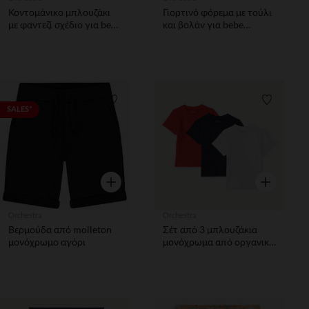
Κοντομάνικο μπλουζάκι
Γιορτινό φόρεμα με τούλι
με φαντεζί σχέδιο για bebe
και βολάν για bebe
αγόρι
κορίτσι
Λίστα προτιμήσεων
Λίστα π
SALES*
Γρήγορη επισκόπηση
Γρήγορη επ
Orchestra
Orchestra
Βερμούδα από molleton
Σέτ από 3 μπλουζάκια
μονόχρωμο αγόρι
μονόχρωμα από οργανικό
βαμβάκι