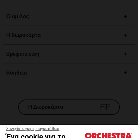
Ο ομιλος
Η δωροκαρτα
Βρεφικα ειδη
Βοηθεια
Η Δωροκάρτα
Συνεχίστε χωρίς συγκατάθεση
Ένα cookie για το