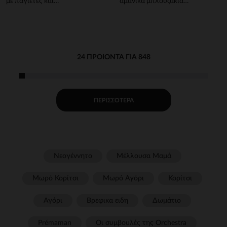
με παγιέτες και
αμάνικα μπλουζάκια
τρισδιάστατα πέταλα για
φαντεζί από για bebe
κορίτσι
αγόρι
24 ΠΡΟΙΌΝΤΑ ΓΙΑ 848
ΠΕΡΙΣΣΌΤΕΡΑ
Νεογέννητο
Μέλλουσα Μαμά
Μωρό Κορίτσι
Μωρό Αγόρι
Κορίτσι
Αγόρι
Βρεφικα ειδη
Δωμάτιο
Prémaman
Οι συμβουλές της Orchestra​