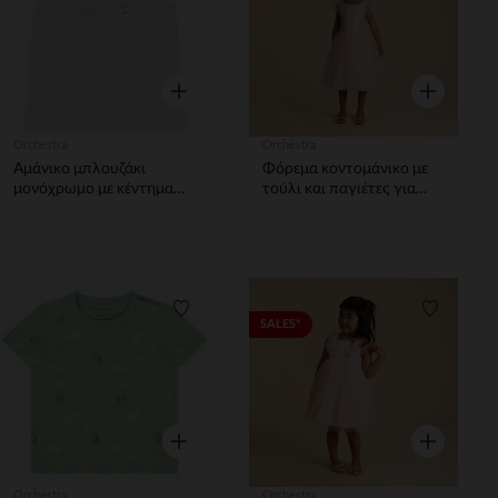
Γρήγορη επισκόπηση
Γρήγορη επ
Orchestra
Orchestra
Αμάνικο μπλουζάκι
Φόρεμα κοντομάνικο με
μονόχρωμο με κέντημα
τούλι και παγιέτες για
για κορίτσι
κορίτσι
Λίστα προτιμήσεων
Λίστα π
SALES*
Γρήγορη επισκόπηση
Γρήγορη επ
Orchestra
Orchestra