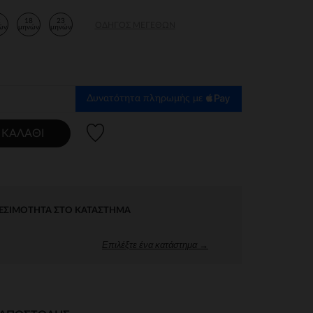
2
18
23
ΟΔΗΓΌΣ ΜΕΓΕΘΏΝ
ών
μηνών
μηνών
Δυνατότητα πληρωμής με
Λίστα προτιμήσεων
 ΚΑΛΆΘΙ
ΕΣΙΜΌΤΗΤΑ ΣΤΟ ΚΑΤΆΣΤΗΜΑ
Επιλέξτε ένα κατάστημα →