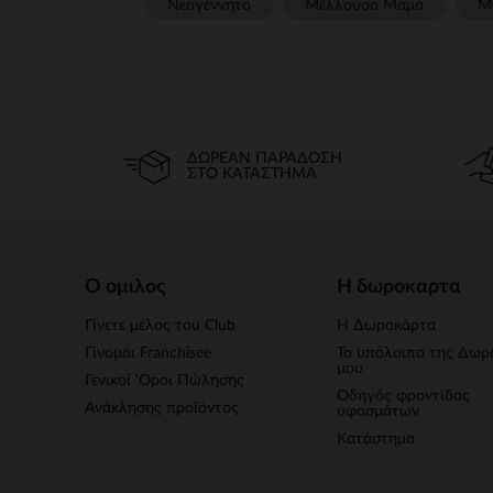
Νεογέννητο
Μέλλουσα Μαμά
Μ
ΔΩΡΕΆΝ ΠΑΡΆΔΟΣΗ
ΣΤΟ ΚΑΤΆΣΤΗΜΑ
Ο ομιλος
Η δωροκαρτα
Γίνετε μέλος του Club
Η Δωροκάρτα
Γίνομαι Franchisee
Το υπόλοιπο της Δωρ
μου
Γενικοί 'Οροι Πώλησης
Οδηγός φροντίδας
Ανάκλησης προϊόντος
υφασμάτων
Κατάστημα