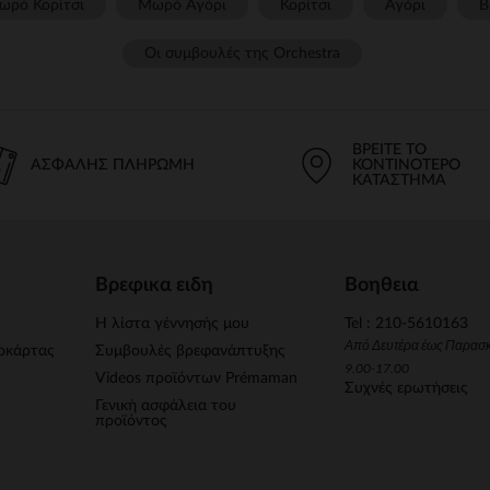
ωρό Κορίτσι
Μωρό Αγόρι
Κορίτσι
Αγόρι
Β
Οι συμβουλές της Orchestra​
ΒΡΕΊΤΕ ΤΟ
ΑΣΦΑΛΉΣ ΠΛΗΡΩΜΉ
ΚΟΝΤΙΝΌΤΕΡΟ
ΚΑΤΆΣΤΗΜΑ
Βρεφικα ειδη
Βοηθεια
Η λίστα γέννησής μου
Tel : 210-5610163
Από Δευτέρα έως Παρασ
οκάρτας
Συμβουλές βρεφανάπτυξης
9.00-17.00
Videos προϊόντων Prémaman
Συχνές ερωτήσεις
Γενική ασφάλεια του
προϊόντος