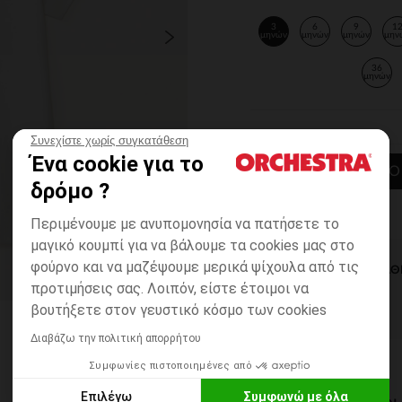
3
6
9
1
μηνών
μηνών
μηνών
μην
36
μηνών
Συνεχίστε χωρίς συγκατάθεση
Ένα cookie για το
ΠΡΟΣΘΉΚΗ ΣΤΟ
δρόμο ?
Περιμένουμε με ανυπομονησία να πατήσετε το
μαγικό κουμπί για να βάλουμε τα cookies μας στο
φούρνο και να μαζέψουμε μερικά ψίχουλα από τις
ΆΜΕΣΗ ΔΙΑΘ
προτιμήσεις σας. Λοιπόν, είστε έτοιμοι να
βουτήξετε στον γευστικό κόσμο των cookies
Διαβάζω την πολιτική απορρήτου
Συμφωνίες πιστοποιημένες από
Επιλέγω
Συμφωνώ με όλα