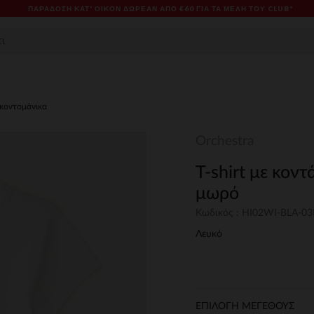
ΠΑΡΆΔΟΣΗ ΚΑΤ' ΟΊΚΟΝ ΔΩΡΕΑΝ ΑΠΌ €60 ΓΙΑ ΤΑ ΜΈΛΗ ΤΟΥ CLUB*
t κοντομάνικα
Orchestra
T-shirt με κοντ
μωρό
Κωδικός : HI02WI-BLA-0
Λευκό
ΕΠΙΛΟΓΗ ΜΕΓΕΘΟΥΣ