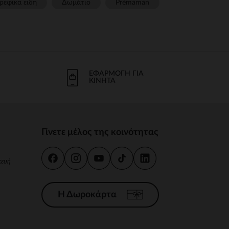
ρεφικα ειδη
Δωμάτιο
Prémaman
ΕΦΑΡΜΟΓΉ ΓΙΑ
ΚΙΝΗΤΆ
Γίνετε μέλος της κοινότητας
κευή
Η Δωροκάρτα