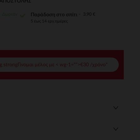
Ι ΑΠΟΣΤΟΛΉΣ
γές σας
Δωρεάν
3,90 €
Παράδοση στο σπίτι
ι να διαχειριστείτε τις ρυθμίσεις απορρήτου, εξασφαλίζοντας 
5 έως 14 εργ.ημέρες
g strongΓίνομαι μέλος με < wg-1="">€30 /χρόνο*