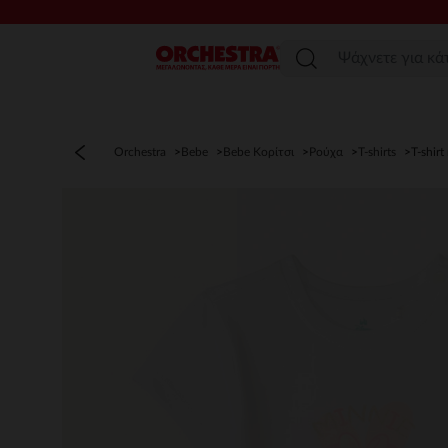
Μενού
Orchestra
Bebe
Bebe Κορίτσι
Ρούχα
T-shirts
T-shir