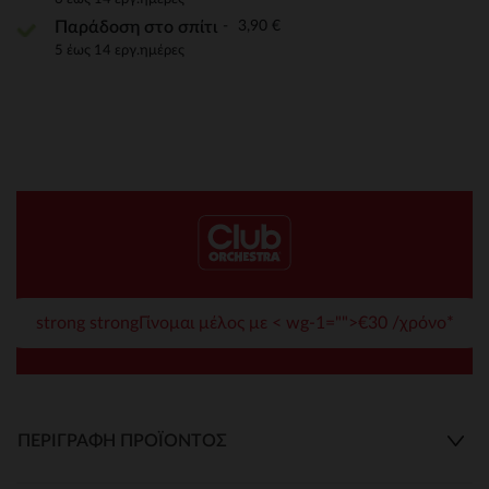
3,90 €
Παράδοση στο σπίτι
5 έως 14 εργ.ημέρες
strong strongΓίνομαι μέλος με < wg-1="">€30 /χρόνο*
ΠΕΡΙΓΡΑΦΉ ΠΡΟΪΌΝΤΟΣ