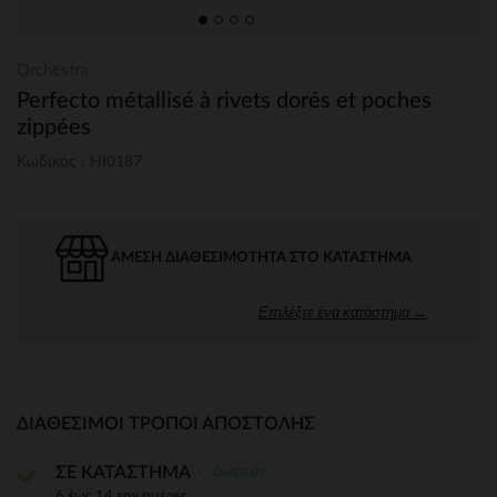
Orchestra
Perfecto métallisé à rivets dorés et poches
zippées
Κωδικός : HI0187
ΆΜΕΣΗ ΔΙΑΘΕΣΙΜΌΤΗΤΑ ΣΤΟ ΚΑΤΆΣΤΗΜΑ
Επιλέξτε ένα κατάστημα →
ΔΙΑΘΈΣΙΜΟΙ ΤΡΌΠΟΙ ΑΠΟΣΤΟΛΉΣ
Δωρεάν
ΣΕ ΚΑΤΑΣΤΗΜΑ
6 έως 14 εργ.ημέρες