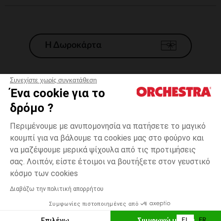
Η Δωροκάρτα
Συνεχίστε χωρίς συγκατάθεση
Ένα cookie για το
Γενικοί 'Οροι Πώλησης
δρόμο ?
Νομικοί Όροι
*Εμπορικες προσφορες
Περιμένουμε με ανυπομονησία να πατήσετε το μαγικό
κουμπί για να βάλουμε τα cookies μας στο φούρνο και
Προσωπικά δεδομένα
να μαζέψουμε μερικά ψίχουλα από τις προτιμήσεις
Διαχείρηση των cookies
σας. Λοιπόν, είστε έτοιμοι να βουτήξετε στον γευστικό
Προσβασιμότητα: μη συμμορφούμενη
Jaune
Jaune moyen
ΜΈΓΕΘΟΣ
?
moyen
κόσμο των cookies
H Orchestra συμμετέχει στον κωδικά δεοντολογίας και στο σύστημα
μεσολάβησης της Γαλλικής Ομοσπονδίας Ηλεκτρονικού Εμπορίου.
Διαβάζω την πολιτική απορρήτου
Δυνατότητα πληρωμής με
Συμφωνίες πιστοποιημένες από
Ελλάδα
Λίστα 
ΕΠΙΛΟΓΗ ΜΕΓΕΘΟΥΣ
Επιλέγω
Συμφωνώ με όλα
EL
FR