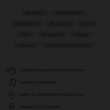
Νεογέννητο
Μέλλουσα Μαμά
Μωρό Κορίτσι
Μωρό Αγόρι
Κορίτσι
Αγόρι
Βρεφικα ειδη
Δωμάτιο
Prémaman
Οι συμβουλές της Orchestra​
ΔΩΡΕΆΝ ΠΑΡΆΔΟΣΗ ΣΤΟ ΚΑΤΆΣΤΗΜΑ
ΑΣΦΑΛΉΣ ΠΛΗΡΩΜΉ
ΒΡΕΊΤΕ ΤΟ ΚΟΝΤΙΝΌΤΕΡΟ ΚΑΤΆΣΤΗΜΑ
ΕΦΑΡΜΟΓΉ ΓΙΑ ΚΙΝΗΤΆ