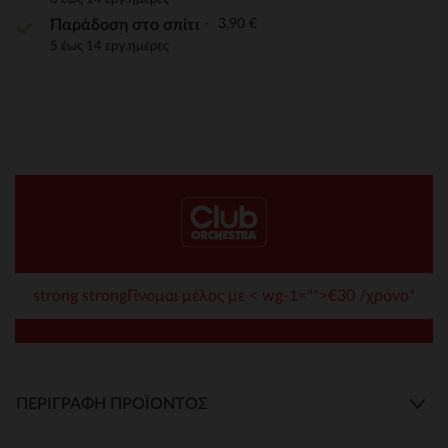
3,90 €
Παράδοση στο σπίτι
5 έως 14 εργ.ημέρες
strong strongΓίνομαι μέλος με < wg-1="">€30 /χρόνο*
ΠΕΡΙΓΡΑΦΉ ΠΡΟΪΌΝΤΟΣ