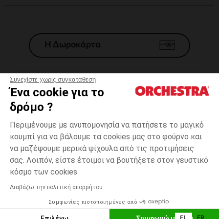
Η Δωροκάρτα
Συνεχίστε χωρίς συγκατάθεση
Ένα cookie για το
Γενικοί 'Οροι Πώλησης
δρόμο ?
Νομικοί Όροι
*Εμπορικες προσφορες
Περιμένουμε με ανυπομονησία να πατήσετε το μαγικό
κουμπί για να βάλουμε τα cookies μας στο φούρνο και
Προσωπικά δεδομένα
να μαζέψουμε μερικά ψίχουλα από τις προτιμήσεις
Διαχείρηση των cookies
σας. Λοιπόν, είστε έτοιμοι να βουτήξετε στον γευστικό
Προσβασιμότητα: μη συμμορφούμενη
Rose
ΜΈΓΕΘΟΣ
Rose
?
κόσμο των cookies
H Orchestra συμμετέχει στον κωδικά δεοντολογίας και στο σύστημα
μεσολάβησης της Γαλλικής Ομοσπονδίας Ηλεκτρονικού Εμπορίου.
Διαβάζω την πολιτική απορρήτου
Δυνατότητα πληρωμής με
Συμφωνίες πιστοποιημένες από
Ελλάδα
Λίστα 
ΕΠΙΛΟΓΗ ΜΕΓΕΘΟΥΣ
Επιλέγω
Συμφωνώ με όλα
EL
FR