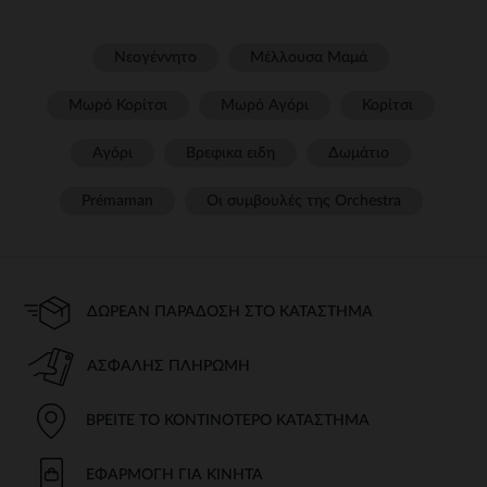
Νεογέννητο
Μέλλουσα Μαμά
Μωρό Κορίτσι
Μωρό Αγόρι
Κορίτσι
Αγόρι
Βρεφικα ειδη
Δωμάτιο
Prémaman
Οι συμβουλές της Orchestra​
ΔΩΡΕΆΝ ΠΑΡΆΔΟΣΗ ΣΤΟ ΚΑΤΆΣΤΗΜΑ
ΑΣΦΑΛΉΣ ΠΛΗΡΩΜΉ
ΒΡΕΊΤΕ ΤΟ ΚΟΝΤΙΝΌΤΕΡΟ ΚΑΤΆΣΤΗΜΑ
ΕΦΑΡΜΟΓΉ ΓΙΑ ΚΙΝΗΤΆ