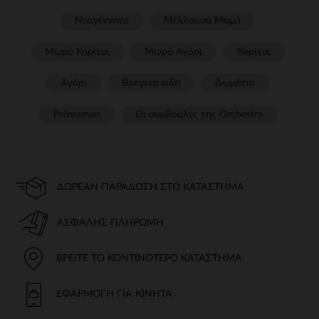
Νεογέννητο
Μέλλουσα Μαμά
Μωρό Κορίτσι
Μωρό Αγόρι
Κορίτσι
Αγόρι
Βρεφικα ειδη
Δωμάτιο
Prémaman
Οι συμβουλές της Orchestra​
ΔΩΡΕΆΝ ΠΑΡΆΔΟΣΗ ΣΤΟ ΚΑΤΆΣΤΗΜΑ
ΑΣΦΑΛΉΣ ΠΛΗΡΩΜΉ
ΒΡΕΊΤΕ ΤΟ ΚΟΝΤΙΝΌΤΕΡΟ ΚΑΤΆΣΤΗΜΑ
ΕΦΑΡΜΟΓΉ ΓΙΑ ΚΙΝΗΤΆ