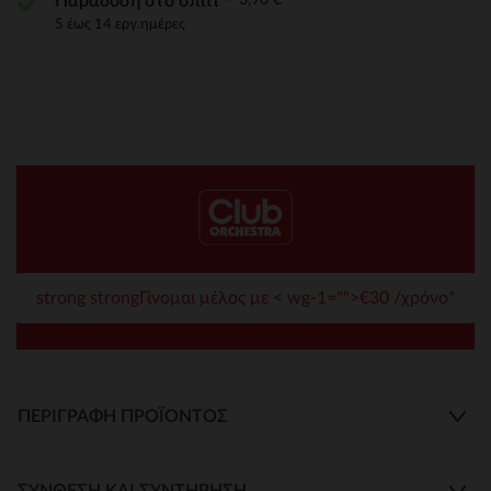
Παράδοση στο σπίτι
5 έως 14 εργ.ημέρες
strong strongΓίνομαι μέλος με < wg-1="">€30 /χρόνο*
ΠΕΡΙΓΡΑΦΉ ΠΡΟΪΌΝΤΟΣ
ΣΎΝΘΕΣΗ ΚΑΙ ΣΥΝΤΉΡΗΣΗ