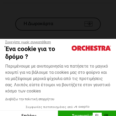
Η Δωροκάρτα
Συνεχίστε χωρίς συγκατάθεση
Ένα cookie για το
Γενικοί 'Οροι Πώλησης
δρόμο ?
Νομικοί Όροι
*Εμπορικες προσφορες
Περιμένουμε με ανυπομονησία να πατήσετε το μαγικό
κουμπί για να βάλουμε τα cookies μας στο φούρνο και
Προσωπικά δεδομένα
να μαζέψουμε μερικά ψίχουλα από τις προτιμήσεις
Διαχείρηση των cookies
σας. Λοιπόν, είστε έτοιμοι να βουτήξετε στον γευστικό
Προσβασιμότητα: μη συμμορφούμενη
12
Εκρού
Εκρού
μηνών
κόσμο των cookies
H Orchestra συμμετέχει στον κωδικά δεοντολογίας και στο σύστημα
μεσολάβησης της Γαλλικής Ομοσπονδίας Ηλεκτρονικού Εμπορίου.
Διαβάζω την πολιτική απορρήτου
Δυνατότητα πληρωμής με
Συμφωνίες πιστοποιημένες από
Ελλάδα
Λίστα 
ΠΡΟΣΘΉΚΗ ΣΤΟ ΚΑΛΆΘΙ
Επιλέγω
Συμφωνώ με όλα
EL
FR