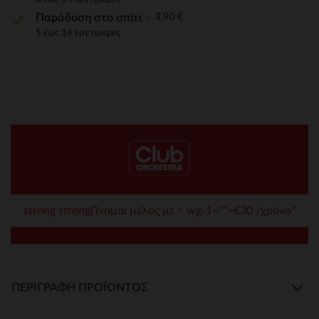
3,90 €
Παράδοση στο σπίτι
5 έως 14 εργ.ημέρες
strong strongΓίνομαι μέλος με < wg-1="">€30 /χρόνο*
ΠΕΡΙΓΡΑΦΉ ΠΡΟΪΌΝΤΟΣ