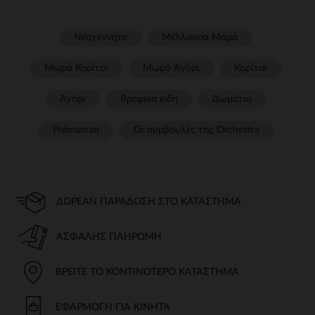
Νεογέννητο
Μέλλουσα Μαμά
Μωρό Κορίτσι
Μωρό Αγόρι
Κορίτσι
Αγόρι
Βρεφικα ειδη
Δωμάτιο
Prémaman
Οι συμβουλές της Orchestra​
ΔΩΡΕΆΝ ΠΑΡΆΔΟΣΗ ΣΤΟ ΚΑΤΆΣΤΗΜΑ
ΑΣΦΑΛΉΣ ΠΛΗΡΩΜΉ
ΒΡΕΊΤΕ ΤΟ ΚΟΝΤΙΝΌΤΕΡΟ ΚΑΤΆΣΤΗΜΑ
ΕΦΑΡΜΟΓΉ ΓΙΑ ΚΙΝΗΤΆ