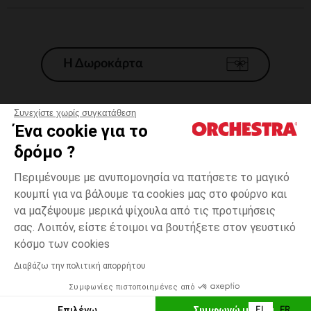
Η Δωροκάρτα
Συνεχίστε χωρίς συγκατάθεση
Ένα cookie για το
Γενικοί 'Οροι Πώλησης
δρόμο ?
Νομικοί Όροι
*Εμπορικες προσφορες
Περιμένουμε με ανυπομονησία να πατήσετε το μαγικό
κουμπί για να βάλουμε τα cookies μας στο φούρνο και
Προσωπικά δεδομένα
να μαζέψουμε μερικά ψίχουλα από τις προτιμήσεις
Διαχείρηση των cookies
σας. Λοιπόν, είστε έτοιμοι να βουτήξετε στον γευστικό
Προσβασιμότητα: μη συμμορφούμενη
Γκρι
Γκρι
17
κόσμο των cookies
H Orchestra συμμετέχει στον κωδικά δεοντολογίας και στο σύστημα
μεσολάβησης της Γαλλικής Ομοσπονδίας Ηλεκτρονικού Εμπορίου.
Διαβάζω την πολιτική απορρήτου
Δυνατότητα πληρωμής με
Συμφωνίες πιστοποιημένες από
Ελλάδα
Λίστα 
ΠΡΟΣΘΉΚΗ ΣΤΟ ΚΑΛΆΘΙ
Επιλέγω
Συμφωνώ με όλα
EL
FR