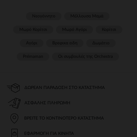
Νεογέννητο
Μέλλουσα Μαμά
Μωρό Κορίτσι
Μωρό Αγόρι
Κορίτσι
Αγόρι
Βρεφικα ειδη
Δωμάτιο
Prémaman
Οι συμβουλές της Orchestra​
ΔΩΡΕΆΝ ΠΑΡΆΔΟΣΗ ΣΤΟ ΚΑΤΆΣΤΗΜΑ
ΑΣΦΑΛΉΣ ΠΛΗΡΩΜΉ
ΒΡΕΊΤΕ ΤΟ ΚΟΝΤΙΝΌΤΕΡΟ ΚΑΤΆΣΤΗΜΑ
ΕΦΑΡΜΟΓΉ ΓΙΑ ΚΙΝΗΤΆ