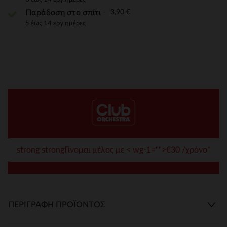
3,90 €
Παράδοση στο σπίτι
5 έως 14 εργ.ημέρες
strong strongΓίνομαι μέλος με < wg-1="">€30 /χρόνο*
ΠΕΡΙΓΡΑΦΉ ΠΡΟΪΌΝΤΟΣ