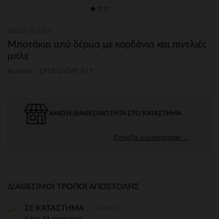
SAXO BLUES
Μποτάκια από δέρμα με κορδόνια και πινελιές
μπλε
Κωδικός : CPVE3J-GRF-P17
ΆΜΕΣΗ ΔΙΑΘΕΣΙΜΌΤΗΤΑ ΣΤΟ ΚΑΤΆΣΤΗΜΑ
Επιλέξτε ένα κατάστημα →
ΔΙΑΘΈΣΙΜΟΙ ΤΡΌΠΟΙ ΑΠΟΣΤΟΛΉΣ
Δωρεάν
ΣΕ ΚΑΤΑΣΤΗΜΑ
6 έως 14 εργ.ημέρες