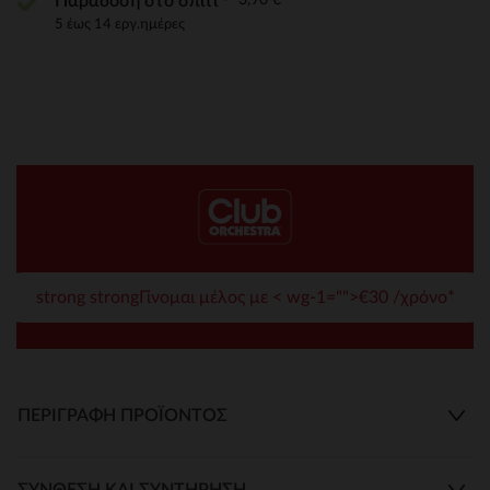
Παράδοση στο σπίτι
5 έως 14 εργ.ημέρες
strong strongΓίνομαι μέλος με < wg-1="">€30 /χρόνο*
ΠΕΡΙΓΡΑΦΉ ΠΡΟΪΌΝΤΟΣ
ΣΎΝΘΕΣΗ ΚΑΙ ΣΥΝΤΉΡΗΣΗ