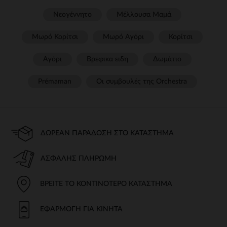
Νεογέννητο
Μέλλουσα Μαμά
Μωρό Κορίτσι
Μωρό Αγόρι
Κορίτσι
Αγόρι
Βρεφικα ειδη
Δωμάτιο
Prémaman
Οι συμβουλές της Orchestra​
ΔΩΡΕΆΝ ΠΑΡΆΔΟΣΗ ΣΤΟ ΚΑΤΆΣΤΗΜΑ
ΑΣΦΑΛΉΣ ΠΛΗΡΩΜΉ
ΒΡΕΊΤΕ ΤΟ ΚΟΝΤΙΝΌΤΕΡΟ ΚΑΤΆΣΤΗΜΑ
ΕΦΑΡΜΟΓΉ ΓΙΑ ΚΙΝΗΤΆ