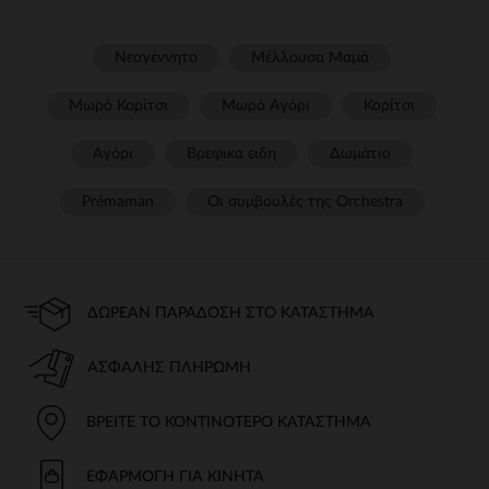
Νεογέννητο
Μέλλουσα Μαμά
Μωρό Κορίτσι
Μωρό Αγόρι
Κορίτσι
Αγόρι
Βρεφικα ειδη
Δωμάτιο
Prémaman
Οι συμβουλές της Orchestra​
ΔΩΡΕΆΝ ΠΑΡΆΔΟΣΗ ΣΤΟ ΚΑΤΆΣΤΗΜΑ
ΑΣΦΑΛΉΣ ΠΛΗΡΩΜΉ
ΒΡΕΊΤΕ ΤΟ ΚΟΝΤΙΝΌΤΕΡΟ ΚΑΤΆΣΤΗΜΑ
ΕΦΑΡΜΟΓΉ ΓΙΑ ΚΙΝΗΤΆ