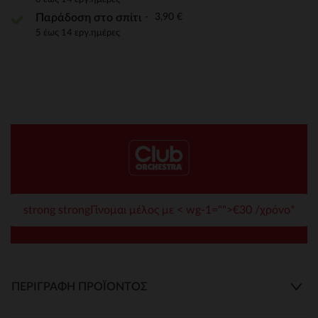
3,90 €
Παράδοση στο σπίτι
5 έως 14 εργ.ημέρες
strong strongΓίνομαι μέλος με < wg-1="">€30 /χρόνο*
ΠΕΡΙΓΡΑΦΉ ΠΡΟΪΌΝΤΟΣ