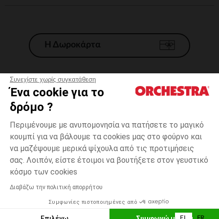
Η Δωροκάρτα
Συνεχίστε χωρίς συγκατάθεση
Ένα cookie για το
Γενικοί 'Οροι Πώλησης
δρόμο ?
Νομικοί Όροι
*Εμπορικες προσφορες
Περιμένουμε με ανυπομονησία να πατήσετε το μαγικό
κουμπί για να βάλουμε τα cookies μας στο φούρνο και
Προσωπικά δεδομένα
να μαζέψουμε μερικά ψίχουλα από τις προτιμήσεις
Διαχείρηση των cookies
σας. Λοιπόν, είστε έτοιμοι να βουτήξετε στον γευστικό
Προσβασιμότητα: μη συμμορφούμενη
Εκρού
ΜΈΓΕΘΟΣ
Εκρού
?
κόσμο των cookies
H Orchestra συμμετέχει στον κωδικά δεοντολογίας και στο σύστημα
μεσολάβησης της Γαλλικής Ομοσπονδίας Ηλεκτρονικού Εμπορίου.
Διαβάζω την πολιτική απορρήτου
Δυνατότητα πληρωμής με
Συμφωνίες πιστοποιημένες από
Ελλάδα
Λίστα 
ΕΠΙΛΟΓΗ ΜΕΓΕΘΟΥΣ
Επιλέγω
Συμφωνώ με όλα
EL
FR