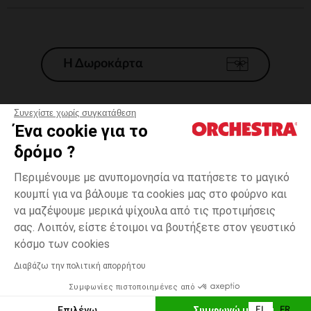
Η Δωροκάρτα
Συνεχίστε χωρίς συγκατάθεση
Ένα cookie για το
Γενικοί 'Οροι Πώλησης
δρόμο ?
Νομικοί Όροι
*Εμπορικες προσφορες
Περιμένουμε με ανυπομονησία να πατήσετε το μαγικό
κουμπί για να βάλουμε τα cookies μας στο φούρνο και
Προσωπικά δεδομένα
να μαζέψουμε μερικά ψίχουλα από τις προτιμήσεις
Διαχείρηση των cookies
σας. Λοιπόν, είστε έτοιμοι να βουτήξετε στον γευστικό
Προσβασιμότητα: μη συμμορφούμενη
3
Εκρού
Εκρού
μηνών
κόσμο των cookies
H Orchestra συμμετέχει στον κωδικά δεοντολογίας και στο σύστημα
μεσολάβησης της Γαλλικής Ομοσπονδίας Ηλεκτρονικού Εμπορίου.
Διαβάζω την πολιτική απορρήτου
Δυνατότητα πληρωμής με
Συμφωνίες πιστοποιημένες από
Ελλάδα
Λίστα 
ΠΡΟΣΘΉΚΗ ΣΤΟ ΚΑΛΆΘΙ
Επιλέγω
Συμφωνώ με όλα
EL
FR