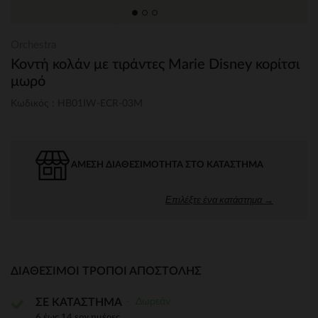
Orchestra
Κοντή κολάν με τιράντες Marie Disney κορίτσι
μωρό
Κωδικός : HB01IW-ECR-03M
ΆΜΕΣΗ ΔΙΑΘΕΣΙΜΌΤΗΤΑ ΣΤΟ ΚΑΤΆΣΤΗΜΑ
Επιλέξτε ένα κατάστημα →
ΔΙΑΘΈΣΙΜΟΙ ΤΡΌΠΟΙ ΑΠΟΣΤΟΛΉΣ
Δωρεάν
ΣΕ ΚΑΤΑΣΤΗΜΑ
6 έως 14 εργ.ημέρες