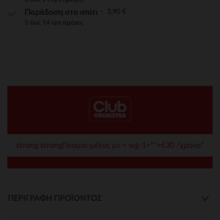
3,90 €
Παράδοση στο σπίτι
5 έως 14 εργ.ημέρες
strong strongΓίνομαι μέλος με < wg-1="">€30 /χρόνο*
ΠΕΡΙΓΡΑΦΉ ΠΡΟΪΌΝΤΟΣ