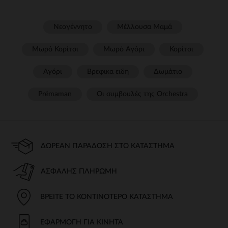
Νεογέννητο
Μέλλουσα Μαμά
Μωρό Κορίτσι
Μωρό Αγόρι
Κορίτσι
Αγόρι
Βρεφικα ειδη
Δωμάτιο
Prémaman
Οι συμβουλές της Orchestra​
ΔΩΡΕΆΝ ΠΑΡΆΔΟΣΗ ΣΤΟ ΚΑΤΆΣΤΗΜΑ
ΑΣΦΑΛΉΣ ΠΛΗΡΩΜΉ
ΒΡΕΊΤΕ ΤΟ ΚΟΝΤΙΝΌΤΕΡΟ ΚΑΤΆΣΤΗΜΑ
ΕΦΑΡΜΟΓΉ ΓΙΑ ΚΙΝΗΤΆ