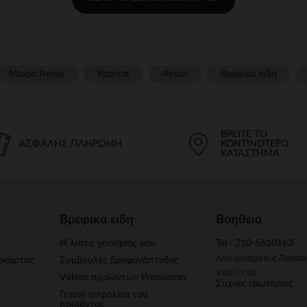
Μωρό Αγόρι
Κορίτσι
Αγόρι
Βρεφικα ειδη
ΒΡΕΊΤΕ ΤΟ
ΑΣΦΑΛΉΣ ΠΛΗΡΩΜΉ
ΚΟΝΤΙΝΌΤΕΡΟ
ΚΑΤΆΣΤΗΜΑ
Βρεφικα ειδη
Βοηθεια
Η λίστα γέννησής μου
Tel : 210-5610163
Από Δευτέρα έως Παρασ
οκάρτας
Συμβουλές βρεφανάπτυξης
9.00-17.00
Videos προϊόντων Prémaman
Συχνές ερωτήσεις
Γενική ασφάλεια του
προϊόντος