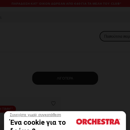
ΠΑΡΆΔΟΣΗ ΚΑΤ' ΟΊΚΟΝ ΔΩΡΕΑΝ ΑΠΌ €60 ΓΙΑ ΤΑ ΜΈΛΗ ΤΟΥ CLUB*
Παπούτσια παρ
ΛΙΓΌΤΕΡΑ
ων
Λίστα προτιμήσεων
 ΤΙΜΗ**
Συνεχίστε χωρίς συγκατάθεση
Ένα cookie για το