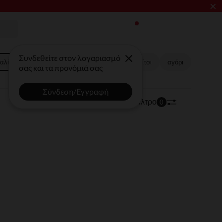
×
Συνδεθείτε στον λογαριασμό
αλίας
Bebe κορίτσι
Bebe αγόρι​
Κορίτσι
αγόρι​
σας και τα προνόμιά σας
Σύνδεση/Εγγραφή
170 προϊόντα
Ταξινόμηση | Φίλτρο
0