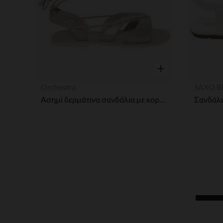
Γρήγορη επισκόπησ
Orchestra
SAXO B
Ασημί δερμάτινα σανδάλια με κορδόνια που δένουν στον αστράγαλο