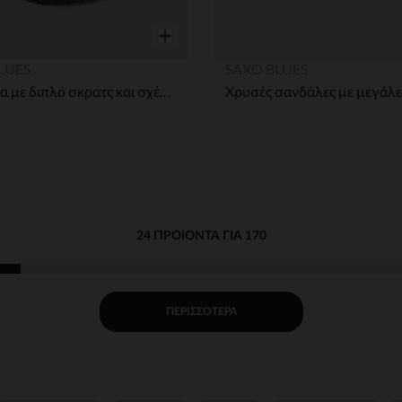
η
Γρήγορη επισκόπηση
LUES
SAXO BLUES
Σανδάλια με διπλό σκρατς και σχέδιο καμουφλάζ αγόρι
24 ΠΡΟΙΌΝΤΑ ΓΙΑ 170
ΠΕΡΙΣΣΌΤΕΡΑ