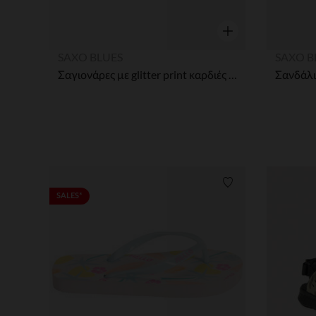
Γρήγορη επισκόπησ
SAXO BLUES
SAXO B
Σαγιονάρες με glitter print καρδιές κορίτσι με λουράκι ανάλογα με την ηλικία
Λίστα προτιμήσε
SALES*