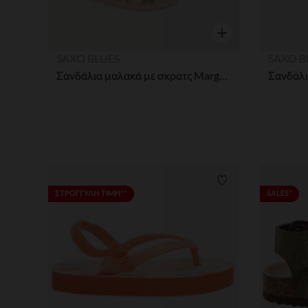
Γρήγορη επισκόπησ
SAXO BLUES
SAXO B
Σανδάλια μαλακά με σκρατς Marguerite για μωρό κορίτσι
Λίστα προτιμήσε
ΣΤΡΟΓΓΥΛΗ ΤΙΜΗ**
SALES*