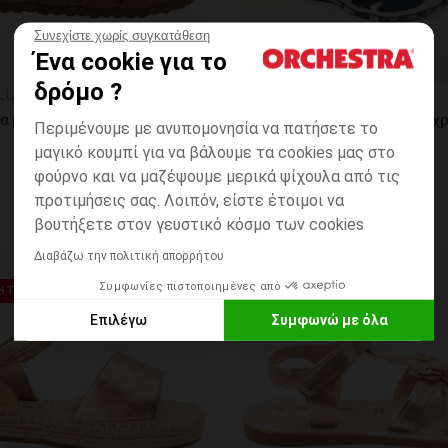
Συνεχίστε χωρίς συγκατάθεση
Ένα cookie για το
η
Γρήγορη επισκόπηση
δρόμο ?
LUES
SAXO BLUES
Σανδάλια με λουριά καφέ suede effect για bebe
Περιμένουμε με ανυπομονησία να πατήσετε το
μαγικό κουμπί για να βάλουμε τα cookies μας στο
φούρνο και να μαζέψουμε μερικά ψίχουλα από τις
προτιμήσεις σας. Λοιπόν, είστε έτοιμοι να
βουτήξετε στον γευστικό κόσμο των cookies
Διαβάζω την πολιτική απορρήτου
ων
Λίστα προτιμήσεων
Συμφωνίες πιστοποιημένες από
 ΤΙΜΗ**
SALES*
Επιλέγω
Συμφωνώ με όλα
Axeptio consent
Πλατφόρμα Διαχείρισης Συναίνεσης: Προσαρμόστε τις Επιλο
Η πλατφόρμα μας σας δίνει τη δυνατότητα να προσαρμόσετε κα