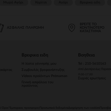
Μωρό Αγόρι
Κορίτσι
Αγόρι
Βρεφικα ειδη
ΒΡΕΊΤΕ ΤΟ
ΑΣΦΑΛΉΣ ΠΛΗΡΩΜΉ
ΚΟΝΤΙΝΌΤΕΡΟ
ΚΑΤΆΣΤΗΜΑ
Βρεφικα ειδη
Βοηθεια
Η λίστα γέννησής μου
Tel : 210-5610163
Από Δευτέρα έως Παρασ
οκάρτας
Συμβουλές βρεφανάπτυξης
9.00-17.00
Videos προϊόντων Prémaman
Συχνές ερωτήσεις
Γενική ασφάλεια του
προϊόντος
ί Όροι
*Εμπορικες προσφορες
Προσωπικά δεδομένα
Διαχείρηση των cookies
Προσβασ