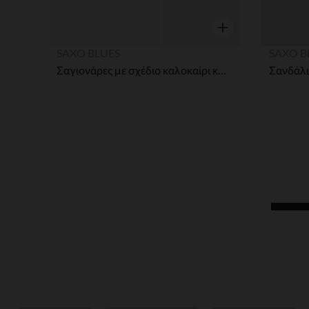
Γρήγορη επισκόπησ
SAXO BLUES
SAXO B
Σαγιονάρες με σχέδιο καλοκαίρι και λουράκι print κορίτσι με λουρί ανάλογα με την ηλικία