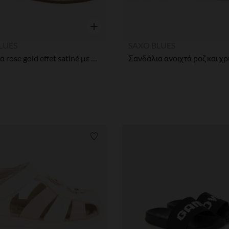
η
Γρήγορη επισκόπηση
LUES
SAXO BLUES
Σανδάλια rose gold effet satiné με σόλα από σχοινί κορίτσι
ων
Λίστα προτιμήσεων