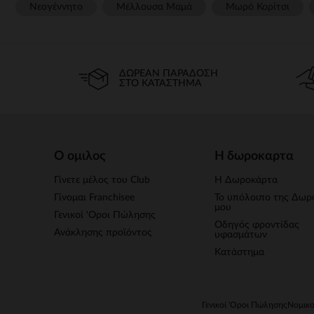
Νεογέννητο
Μέλλουσα Μαμά
Μωρό Κορίτσι
ΔΩΡΕΆΝ ΠΑΡΆΔΟΣΗ
ΣΤΟ ΚΑΤΆΣΤΗΜΑ
Ο ομιλος
Η δωροκαρτα
Γίνετε μέλος του Club
Η Δωροκάρτα
Γίνομαι Franchisee
Το υπόλοιπο της Δωρ
μου
Γενικοί 'Οροι Πώλησης
Οδηγός φροντίδας
Ανάκλησης προϊόντος
υφασμάτων
Κατάστημα
Γενικοί 'Οροι Πώλησης
Νομικο