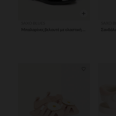
Γρήγορη επισκόπησ
SAXO BLUES
SAXO B
Μπαλαρίνες βελουτέ με ελαστική λουρίδα και φιόγκο κορίτσι
Λίστα προτιμήσε