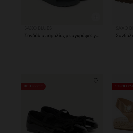
Γρήγορη επισκόπησ
SAXO BLUES
SAXO B
Σανδάλια παραλίας με αγκράφες για μωρό αγόρι
Λίστα προτιμήσε
BEST PRICE*
ΣΤΡΟΓΓΥΛΗ