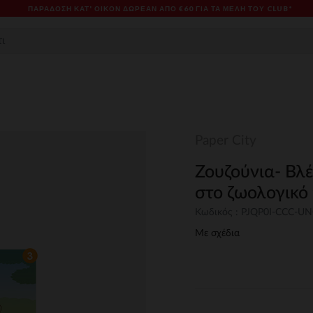
ΠΑΡΆΔΟΣΗ ΚΑΤ' ΟΊΚΟΝ ΔΩΡΕΑΝ ΑΠΌ €60 ΓΙΑ ΤΑ ΜΈΛΗ ΤΟΥ CLUB*
Paper City
Ζουζούνια- Βλ
στο ζωολογικό
Κωδικός : PJQP0I-CCC-U
Με σχέδια