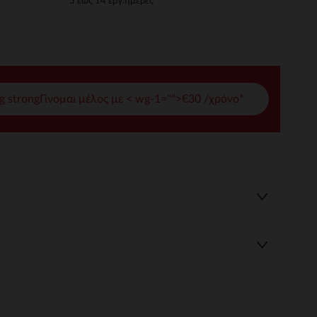
5 έως 14 εργ.ημέρες
γές σας
ι να διαχειριστείτε τις ρυθμίσεις απορρήτου, εξασφαλίζοντας 
g strongΓίνομαι μέλος με < wg-1="">€30 /χρόνο*