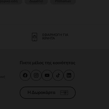
ρεφικα ειδη
Δωμάτιο
Prémaman
ΕΦΑΡΜΟΓΉ ΓΙΑ
ΚΙΝΗΤΆ
Γίνετε μέλος της κοινότητας
κευή
Η Δωροκάρτα