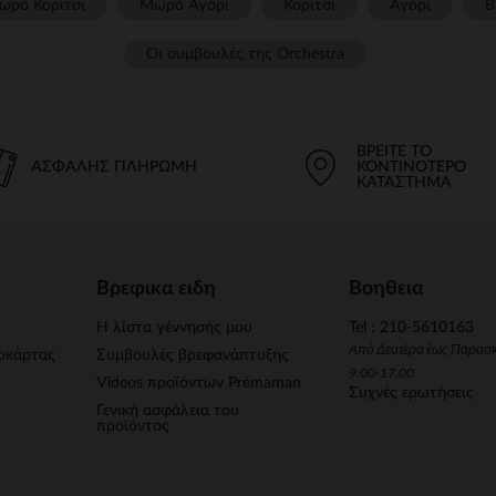
ωρό Κορίτσι
Μωρό Αγόρι
Κορίτσι
Αγόρι
Β
Οι συμβουλές της Orchestra​
ΒΡΕΊΤΕ ΤΟ
ΑΣΦΑΛΉΣ ΠΛΗΡΩΜΉ
ΚΟΝΤΙΝΌΤΕΡΟ
ΚΑΤΆΣΤΗΜΑ
Βρεφικα ειδη
Βοηθεια
Η λίστα γέννησής μου
Tel : 210-5610163
Από Δευτέρα έως Παρασ
οκάρτας
Συμβουλές βρεφανάπτυξης
9.00-17.00
Videos προϊόντων Prémaman
Συχνές ερωτήσεις
Γενική ασφάλεια του
προϊόντος