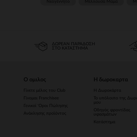
Νεογέννητο
Μέλλουσα Μαμά
Μ
ΔΩΡΕΆΝ ΠΑΡΆΔΟΣΗ
ΣΤΟ ΚΑΤΆΣΤΗΜΑ
Ο ομιλος
Η δωροκαρτα
Γίνετε μέλος του Club
Η Δωροκάρτα
Γίνομαι Franchisee
Το υπόλοιπο της Δωρ
μου
Γενικοί 'Οροι Πώλησης
Οδηγός φροντίδας
Ανάκλησης προϊόντος
υφασμάτων
Κατάστημα