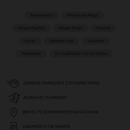
Νεογέννητο
Μέλλουσα Μαμά
Μωρό Κορίτσι
Μωρό Αγόρι
Κορίτσι
Αγόρι
Βρεφικα ειδη
Δωμάτιο
Prémaman
Οι συμβουλές της Orchestra​
ΔΩΡΕΆΝ ΠΑΡΆΔΟΣΗ ΣΤΟ ΚΑΤΆΣΤΗΜΑ
ΑΣΦΑΛΉΣ ΠΛΗΡΩΜΉ
ΒΡΕΊΤΕ ΤΟ ΚΟΝΤΙΝΌΤΕΡΟ ΚΑΤΆΣΤΗΜΑ
ΕΦΑΡΜΟΓΉ ΓΙΑ ΚΙΝΗΤΆ