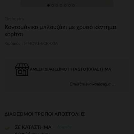
Orchestra
Κοντομάνικο μπλουζάκι με χρυσό κέντημα
κορίτσι
Κωδικός : HFIQV1-ECR-03A
ΆΜΕΣΗ ΔΙΑΘΕΣΙΜΌΤΗΤΑ ΣΤΟ ΚΑΤΆΣΤΗΜΑ
Επιλέξτε ένα κατάστημα →
ΔΙΑΘΈΣΙΜΟΙ ΤΡΌΠΟΙ ΑΠΟΣΤΟΛΉΣ
Δωρεάν
ΣΕ ΚΑΤΑΣΤΗΜΑ
6 έως 14 εργ.ημέρες