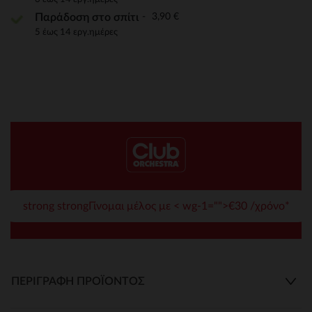
3,90 €
Παράδοση στο σπίτι
5 έως 14 εργ.ημέρες
strong strongΓίνομαι μέλος με < wg-1="">€30 /χρόνο*
ΠΕΡΙΓΡΑΦΉ ΠΡΟΪΌΝΤΟΣ