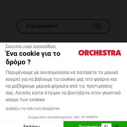
Η Δωροκάρτα
Συνεχίστε χωρίς συγκατάθεση
Ένα cookie για το
Γενικοί 'Οροι Πώλησης
δρόμο ?
Νομικοί Όροι
*Εμπορικες προσφορες
Περιμένουμε με ανυπομονησία να πατήσετε το μαγικό
κουμπί για να βάλουμε τα cookies μας στο φούρνο και
Προσωπικά δεδομένα
να μαζέψουμε μερικά ψίχουλα από τις προτιμήσεις
Διαχείρηση των cookies
σας. Λοιπόν, είστε έτοιμοι να βουτήξετε στον γευστικό
Προσβασιμότητα: μη συμμορφούμενη
3
Εκρού
Εκρού
χρονών
κόσμο των cookies
H Orchestra συμμετέχει στον κωδικά δεοντολογίας και στο σύστημα
μεσολάβησης της Γαλλικής Ομοσπονδίας Ηλεκτρονικού Εμπορίου.
Διαβάζω την πολιτική απορρήτου
Δυνατότητα πληρωμής με
Συμφωνίες πιστοποιημένες από
Ελλάδα
Λίστα 
ΕΠΙΛΟΓΗ ΜΕΓΕΘΟΥΣ
Επιλέγω
Συμφωνώ με όλα
EL
FR