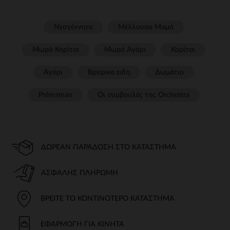
Νεογέννητο
Μέλλουσα Μαμά
Μωρό Κορίτσι
Μωρό Αγόρι
Κορίτσι
Αγόρι
Βρεφικα ειδη
Δωμάτιο
Prémaman
Οι συμβουλές της Orchestra​
ΔΩΡΕΆΝ ΠΑΡΆΔΟΣΗ ΣΤΟ ΚΑΤΆΣΤΗΜΑ
ΑΣΦΑΛΉΣ ΠΛΗΡΩΜΉ
ΒΡΕΊΤΕ ΤΟ ΚΟΝΤΙΝΌΤΕΡΟ ΚΑΤΆΣΤΗΜΑ
ΕΦΑΡΜΟΓΉ ΓΙΑ ΚΙΝΗΤΆ