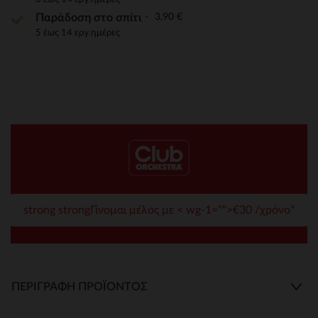
3,90 €
Παράδοση στο σπίτι
5 έως 14 εργ.ημέρες
strong strongΓίνομαι μέλος με < wg-1="">€30 /χρόνο*
ΠΕΡΙΓΡΑΦΉ ΠΡΟΪΌΝΤΟΣ