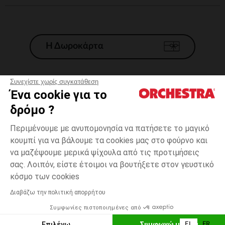
Η Δωροκάρτα
Συνεχίστε χωρίς συγκατάθεση
Ένα cookie για το
Γενικοί 'Οροι Πώλησης
δρόμο ?
Νομικοί Όροι
*Εμπορικες προσφορες
Περιμένουμε με ανυπομονησία να πατήσετε το μαγικό
κουμπί για να βάλουμε τα cookies μας στο φούρνο και
Προσωπικά δεδομένα
να μαζέψουμε μερικά ψίχουλα από τις προτιμήσεις
Διαχείρηση των cookies
σας. Λοιπόν, είστε έτοιμοι να βουτήξετε στον γευστικό
Προσβασιμότητα: μη συμμορφούμενη
8
Ροζ
Ροζ
χρονών
κόσμο των cookies
H Orchestra συμμετέχει στον κωδικά δεοντολογίας και στο σύστημα
μεσολάβησης της Γαλλικής Ομοσπονδίας Ηλεκτρονικού Εμπορίου.
Διαβάζω την πολιτική απορρήτου
Δυνατότητα πληρωμής με
Συμφωνίες πιστοποιημένες από
Ελλάδα
Λίστα 
ΠΡΟΣΘΉΚΗ ΣΤΟ ΚΑΛΆΘΙ
Επιλέγω
Συμφωνώ με όλα
EL
FR