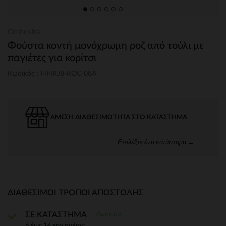
Orchestra
Φούστα κοντή μονόχρωμη ροζ από τούλι με
παγιέτες για κορίτσι
Κωδικός : HFIRJ8-ROC-08A
ΆΜΕΣΗ ΔΙΑΘΕΣΙΜΌΤΗΤΑ ΣΤΟ ΚΑΤΆΣΤΗΜΑ
Επιλέξτε ένα κατάστημα →
ΔΙΑΘΈΣΙΜΟΙ ΤΡΌΠΟΙ ΑΠΟΣΤΟΛΉΣ
Δωρεάν
ΣΕ ΚΑΤΑΣΤΗΜΑ
6 έως 14 εργ.ημέρες