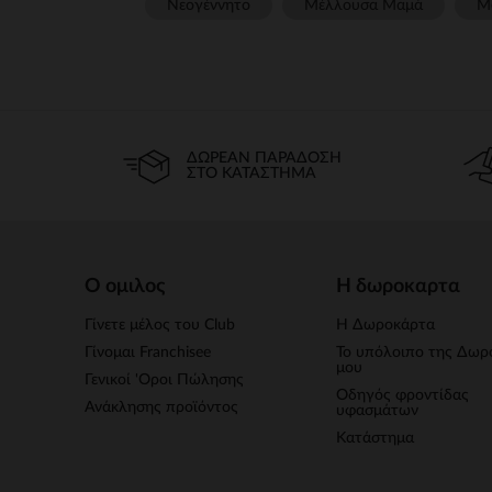
Νεογέννητο
Μέλλουσα Μαμά
Μ
ΔΩΡΕΆΝ ΠΑΡΆΔΟΣΗ
ΣΤΟ ΚΑΤΆΣΤΗΜΑ
Ο ομιλος
Η δωροκαρτα
Γίνετε μέλος του Club
Η Δωροκάρτα
Γίνομαι Franchisee
Το υπόλοιπο της Δωρ
μου
Γενικοί 'Οροι Πώλησης
Οδηγός φροντίδας
Ανάκλησης προϊόντος
υφασμάτων
Κατάστημα