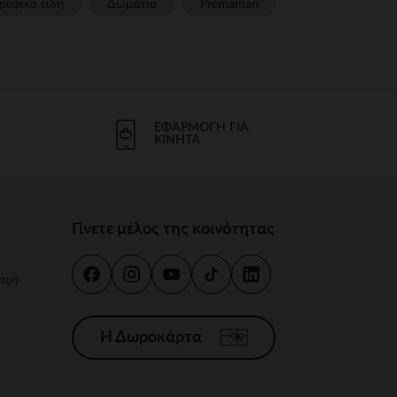
ρεφικα ειδη
Δωμάτιο
Prémaman
ΕΦΑΡΜΟΓΉ ΓΙΑ
ΚΙΝΗΤΆ
Γίνετε μέλος της κοινότητας
κευή
Η Δωροκάρτα