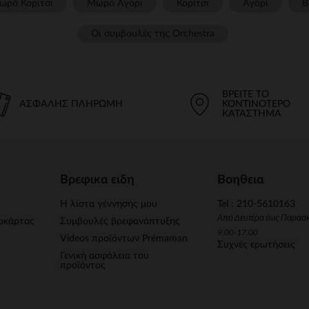
ωρό Κορίτσι
Μωρό Αγόρι
Κορίτσι
Αγόρι
Β
Οι συμβουλές της Orchestra​
ΒΡΕΊΤΕ ΤΟ
ΑΣΦΑΛΉΣ ΠΛΗΡΩΜΉ
ΚΟΝΤΙΝΌΤΕΡΟ
ΚΑΤΆΣΤΗΜΑ
Βρεφικα ειδη
Βοηθεια
Η λίστα γέννησής μου
Tel : 210-5610163
Από Δευτέρα έως Παρασ
οκάρτας
Συμβουλές βρεφανάπτυξης
9.00-17.00
Videos προϊόντων Prémaman
Συχνές ερωτήσεις
Γενική ασφάλεια του
προϊόντος