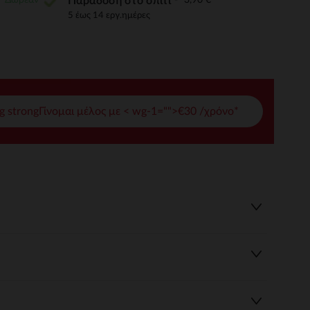
Παράδοση στο σπίτι
5 έως 14 εργ.ημέρες
γές σας
ι να διαχειριστείτε τις ρυθμίσεις απορρήτου, εξασφαλίζοντας 
g strongΓίνομαι μέλος με < wg-1="">€30 /χρόνο*