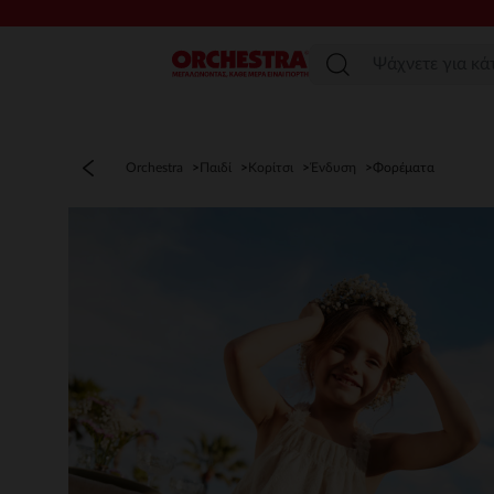
Μενού
Orchestra
Παιδί
Κορίτσι
Ένδυση
Φορέματα