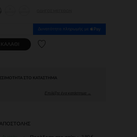
8
10
ΟΔΗΓΌΣ ΜΕΓΕΘΏΝ
ν
χρονών
χρονών
Δυνατότητα πληρωμής με
Λίστα προτιμήσεων
 ΚΑΛΆΘΙ
ΕΣΙΜΌΤΗΤΑ ΣΤΟ ΚΑΤΆΣΤΗΜΑ
Επιλέξτε ένα κατάστημα →
Ι ΑΠΟΣΤΟΛΉΣ
Δωρεάν
3,90 €