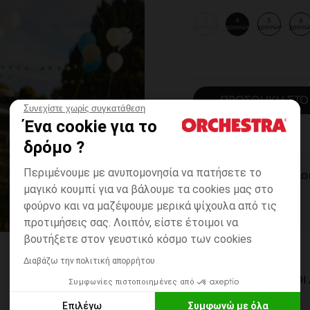
3
4
5
6
χρονών
χρονών
χρονών
χρονώ
ΠΡΟΣΘΉΚΗ ΣΤΟ
Συνεχίστε χωρίς συγκατάθεση
Ένα cookie για το
δρόμο ?
Περιμένουμε με ανυπομονησία να πατήσετε το
ΆΜΕΣΗ ΔΙΑΘ
μαγικό κουμπί για να βάλουμε τα cookies μας στο
φούρνο και να μαζέψουμε μερικά ψίχουλα από τις
προτιμήσεις σας. Λοιπόν, είστε έτοιμοι να
βουτήξετε στον γευστικό κόσμο των cookies
Διαβάζω την πολιτική απορρήτου
ΔΙΑΘΈΣΙΜΟΙ ΤΡΌΠΟ
Συμφωνίες πιστοποιημένες από
Επιλέγω
Συμφωνώ με όλα