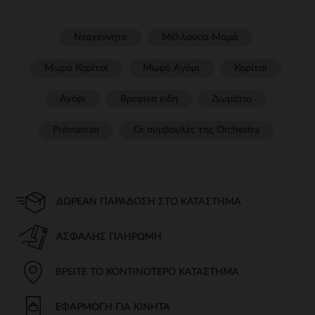
Νεογέννητο
Μέλλουσα Μαμά
Μωρό Κορίτσι
Μωρό Αγόρι
Κορίτσι
Αγόρι
Βρεφικα ειδη
Δωμάτιο
Prémaman
Οι συμβουλές της Orchestra​
ΔΩΡΕΆΝ ΠΑΡΆΔΟΣΗ ΣΤΟ ΚΑΤΆΣΤΗΜΑ
ΑΣΦΑΛΉΣ ΠΛΗΡΩΜΉ
ΒΡΕΊΤΕ ΤΟ ΚΟΝΤΙΝΌΤΕΡΟ ΚΑΤΆΣΤΗΜΑ
ΕΦΑΡΜΟΓΉ ΓΙΑ ΚΙΝΗΤΆ