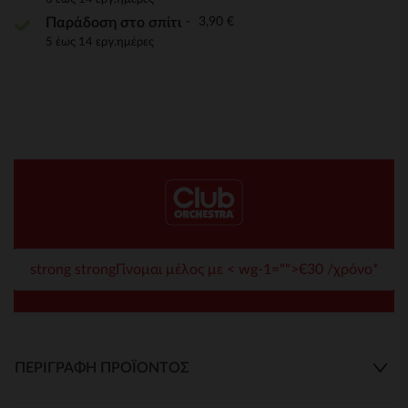
3,90 €
Παράδοση στο σπίτι
5 έως 14 εργ.ημέρες
strong strongΓίνομαι μέλος με < wg-1="">€30 /χρόνο*
ΠΕΡΙΓΡΑΦΉ ΠΡΟΪΌΝΤΟΣ