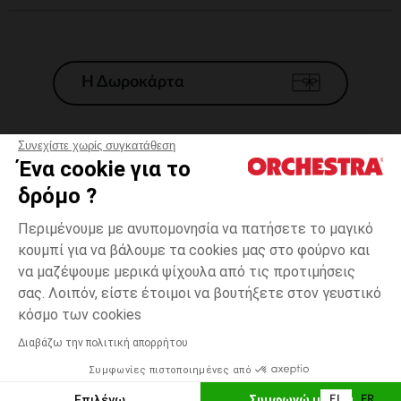
Η Δωροκάρτα
Συνεχίστε χωρίς συγκατάθεση
Ένα cookie για το
Γενικοί 'Οροι Πώλησης
δρόμο ?
Νομικοί Όροι
*Εμπορικες προσφορες
Περιμένουμε με ανυπομονησία να πατήσετε το μαγικό
κουμπί για να βάλουμε τα cookies μας στο φούρνο και
Προσωπικά δεδομένα
να μαζέψουμε μερικά ψίχουλα από τις προτιμήσεις
Διαχείρηση των cookies
σας. Λοιπόν, είστε έτοιμοι να βουτήξετε στον γευστικό
Προσβασιμότητα: μη συμμορφούμενη
Μπέζ
ΜΈΓΕΘΟΣ
Μπέζ
?
κόσμο των cookies
H Orchestra συμμετέχει στον κωδικά δεοντολογίας και στο σύστημα
μεσολάβησης της Γαλλικής Ομοσπονδίας Ηλεκτρονικού Εμπορίου.
Διαβάζω την πολιτική απορρήτου
Δυνατότητα πληρωμής με
Συμφωνίες πιστοποιημένες από
Ελλάδα
Λίστα 
ΕΠΙΛΟΓΗ ΜΕΓΕΘΟΥΣ
Επιλέγω
Συμφωνώ με όλα
EL
FR