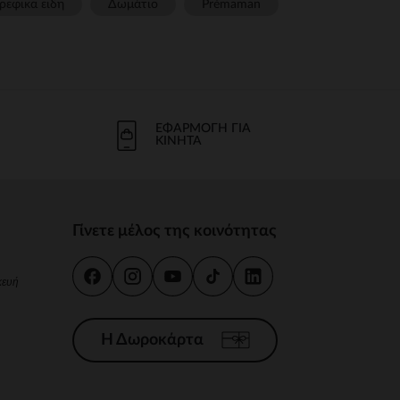
ρεφικα ειδη
Δωμάτιο
Prémaman
ΕΦΑΡΜΟΓΉ ΓΙΑ
ΚΙΝΗΤΆ
Γίνετε μέλος της κοινότητας
κευή
Η Δωροκάρτα