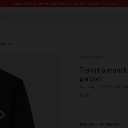
ΠΑΡΆΔΟΣΗ ΚΑΤ' ΟΊΚΟΝ ΔΩΡΕΑΝ ΑΠΌ €60 ΓΙΑ ΤΑ ΜΈΛΗ ΤΟΥ CLUB*
υμάνικα
Orchestra
T-shirt à manc
garçon
Κωδικός : HGAP1I-BLF-03
Μπλε
ΕΠΙΛΟΓΗ ΜΕΓΕΘΟΥΣ