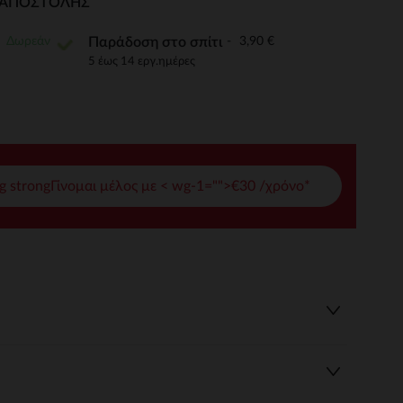
Ι ΑΠΟΣΤΟΛΉΣ
γές σας
Δωρεάν
3,90 €
Παράδοση στο σπίτι
ι να διαχειριστείτε τις ρυθμίσεις απορρήτου, εξασφαλίζοντας 
5 έως 14 εργ.ημέρες
g strongΓίνομαι μέλος με < wg-1="">€30 /χρόνο*