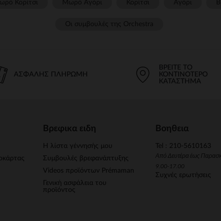
ωρό Κορίτσι
Μωρό Αγόρι
Κορίτσι
Αγόρι
Β
Οι συμβουλές της Orchestra​
ΒΡΕΊΤΕ ΤΟ
ΑΣΦΑΛΉΣ ΠΛΗΡΩΜΉ
ΚΟΝΤΙΝΌΤΕΡΟ
ΚΑΤΆΣΤΗΜΑ
Βρεφικα ειδη
Βοηθεια
Η λίστα γέννησής μου
Tel : 210-5610163
Από Δευτέρα έως Παρασ
οκάρτας
Συμβουλές βρεφανάπτυξης
9.00-17.00
Videos προϊόντων Prémaman
Συχνές ερωτήσεις
Γενική ασφάλεια του
προϊόντος