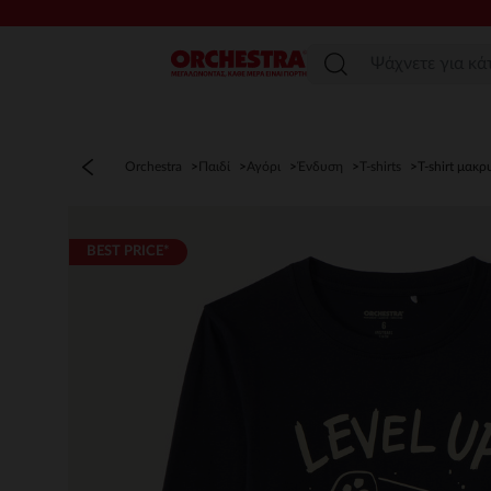
Μενού
Orchestra
Παιδί
Αγόρι
Ένδυση
T-shirts
T-shirt μακρ
BEST PRICE*