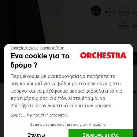
3
4
5
χρονών
χρονών
χρονών
χρ
12
χρονών
χρ
Συνεχίστε χωρίς συγκατάθεση
Ένα cookie για το
ΠΡΟΣΘΉΚΗ ΣΤΟ
δρόμο ?
Περιμένουμε με ανυπομονησία να πατήσετε το
μαγικό κουμπί για να βάλουμε τα cookies μας στο
φούρνο και να μαζέψουμε μερικά ψίχουλα από τις
ΆΜΕΣΗ ΔΙΑΘ
προτιμήσεις σας. Λοιπόν, είστε έτοιμοι να
βουτήξετε στον γευστικό κόσμο των cookies
Διαβάζω την πολιτική απορρήτου
Συμφωνίες πιστοποιημένες από
Επιλέγω
Συμφωνώ με όλα