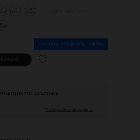
6
8
10
ΟΔΗΓΌΣ ΜΕΓΕΘΏΝ
ονών
χρονών
χρονών
14
ονών
Δυνατότητα πληρωμής με
Λίστα προτιμήσεων
 ΚΑΛΆΘΙ
ΕΣΙΜΌΤΗΤΑ ΣΤΟ ΚΑΤΆΣΤΗΜΑ
Επιλέξτε ένα κατάστημα →