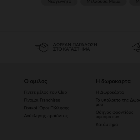
Νεογέννητο
Μέλλουσα Μαμά
Μ
ΔΩΡΕΆΝ ΠΑΡΆΔΟΣΗ
ΣΤΟ ΚΑΤΆΣΤΗΜΑ
Ο ομιλος
Η δωροκαρτα
Γίνετε μέλος του Club
Η Δωροκάρτα
Γίνομαι Franchisee
Το υπόλοιπο της Δωρ
μου
Γενικοί 'Οροι Πώλησης
Οδηγός φροντίδας
Ανάκλησης προϊόντος
υφασμάτων
Κατάστημα