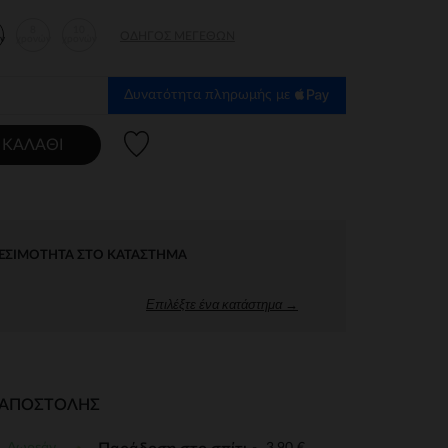
8
10
ΟΔΗΓΌΣ ΜΕΓΕΘΏΝ
ν
χρονών
χρονών
Δυνατότητα πληρωμής με
Λίστα προτιμήσεων
 ΚΑΛΆΘΙ
ΕΣΙΜΌΤΗΤΑ ΣΤΟ ΚΑΤΆΣΤΗΜΑ
Επιλέξτε ένα κατάστημα →
Ι ΑΠΟΣΤΟΛΉΣ
Δωρεάν
3,90 €