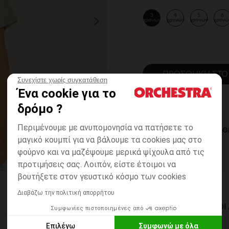
3
4
5
6
χρονών
χρονών
χρονών
χρονώ
ΠΡΟΣΘΉΚΗ ΣΤΟ
Συνεχίστε χωρίς συγκατάθεση
Ένα cookie για το
δρόμο ?
Περιμένουμε με ανυπομονησία να πατήσετε το
ΆΜΕΣΗ ΔΙΑΘ
μαγικό κουμπί για να βάλουμε τα cookies μας στο
φούρνο και να μαζέψουμε μερικά ψίχουλα από τις
προτιμήσεις σας. Λοιπόν, είστε έτοιμοι να
βουτήξετε στον γευστικό κόσμο των cookies
Διαβάζω την πολιτική απορρήτου
ΔΙΑΘΈΣΙΜΟΙ ΤΡΌΠΟ
Συμφωνίες πιστοποιημένες από
Επιλέγω
Συμφωνώ με όλα