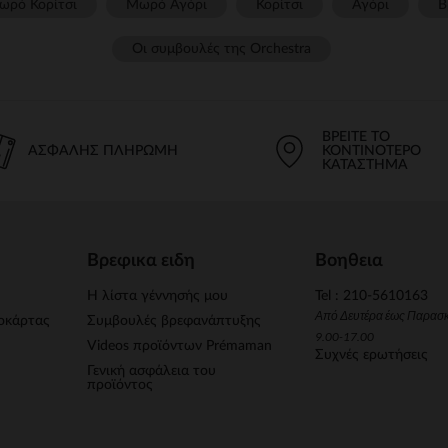
ωρό Κορίτσι
Μωρό Αγόρι
Κορίτσι
Αγόρι
Β
Οι συμβουλές της Orchestra​
ΒΡΕΊΤΕ ΤΟ
ΑΣΦΑΛΉΣ ΠΛΗΡΩΜΉ
ΚΟΝΤΙΝΌΤΕΡΟ
ΚΑΤΆΣΤΗΜΑ
Βρεφικα ειδη
Βοηθεια
Η λίστα γέννησής μου
Tel : 210-5610163
Από Δευτέρα έως Παρασ
οκάρτας
Συμβουλές βρεφανάπτυξης
9.00-17.00
Videos προϊόντων Prémaman
Συχνές ερωτήσεις
Γενική ασφάλεια του
προϊόντος