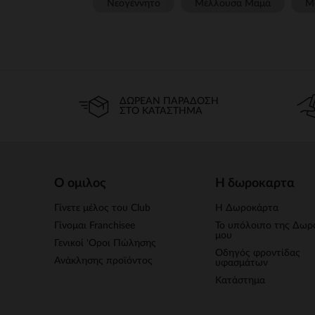
Νεογέννητο
Μέλλουσα Μαμά
Μ
ΔΩΡΕΆΝ ΠΑΡΆΔΟΣΗ
ΣΤΟ ΚΑΤΆΣΤΗΜΑ
Ο ομιλος
Η δωροκαρτα
Γίνετε μέλος του Club
Η Δωροκάρτα
Γίνομαι Franchisee
Το υπόλοιπο της Δωρ
μου
Γενικοί 'Οροι Πώλησης
Οδηγός φροντίδας
Ανάκλησης προϊόντος
υφασμάτων
Κατάστημα