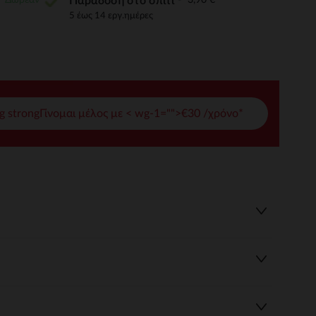
Παράδοση στο σπίτι
5 έως 14 εργ.ημέρες
γές σας
ι να διαχειριστείτε τις ρυθμίσεις απορρήτου, εξασφαλίζοντας 
g strongΓίνομαι μέλος με < wg-1="">€30 /χρόνο*