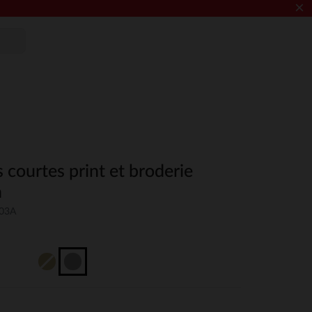
×
 courtes print et broderie
n
03A