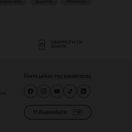
ρεφικα ειδη
Δωμάτιο
Prémaman
ΕΦΑΡΜΟΓΉ ΓΙΑ
ΚΙΝΗΤΆ
Γίνετε μέλος της κοινότητας
κευή
Η Δωροκάρτα