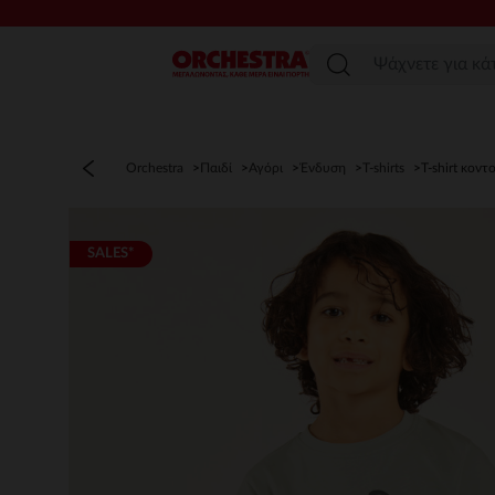
Μενού
Orchestra
Παιδί
Αγόρι
Ένδυση
T-shirts
T-shirt κοντ
SALES*