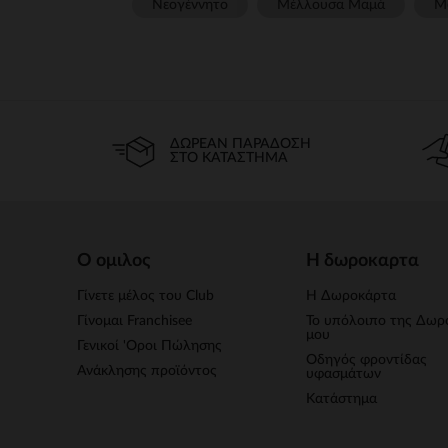
Νεογέννητο
Μέλλουσα Μαμά
Μ
ΔΩΡΕΆΝ ΠΑΡΆΔΟΣΗ
ΣΤΟ ΚΑΤΆΣΤΗΜΑ
Ο ομιλος
Η δωροκαρτα
Γίνετε μέλος του Club
Η Δωροκάρτα
Γίνομαι Franchisee
Το υπόλοιπο της Δωρ
μου
Γενικοί 'Οροι Πώλησης
Οδηγός φροντίδας
Ανάκλησης προϊόντος
υφασμάτων
Κατάστημα