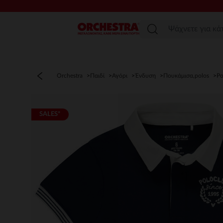
Μενού
Orchestra
Παιδί
Αγόρι
Ένδυση
Πουκάμισα,polos
Po
SALES*