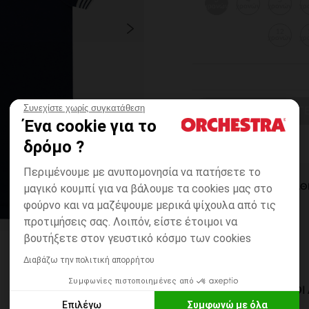
3
4
5
χρονών
χρονών
χρονών
χρ
12
χρονών
χρ
Συνεχίστε χωρίς συγκατάθεση
ΕΠΙΛΟΓΗ ΜΕΓ
Ένα cookie για το
δρόμο ?
Περιμένουμε με ανυπομονησία να πατήσετε το
μαγικό κουμπί για να βάλουμε τα cookies μας στο
ΆΜΕΣΗ ΔΙΑΘ
φούρνο και να μαζέψουμε μερικά ψίχουλα από τις
προτιμήσεις σας. Λοιπόν, είστε έτοιμοι να
βουτήξετε στον γευστικό κόσμο των cookies
Διαβάζω την πολιτική απορρήτου
Συμφωνίες πιστοποιημένες από
ΔΙΑΘΈΣΙΜΟΙ ΤΡΌΠΟ
Επιλέγω
Συμφωνώ με όλα