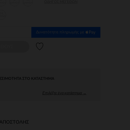
6
8
10
ΟΔΗΓΌΣ ΜΕΓΕΘΏΝ
ονών
χρονών
χρονών
14
ονών
Δυνατότητα πληρωμής με
Λίστα προτιμήσεων
ΕΘΟΥΣ
ΕΣΙΜΌΤΗΤΑ ΣΤΟ ΚΑΤΆΣΤΗΜΑ
Επιλέξτε ένα κατάστημα →
Ι ΑΠΟΣΤΟΛΉΣ