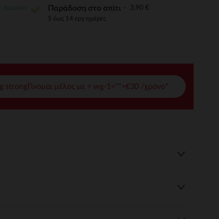
Δωρεάν
3,90 €
Παράδοση στο σπίτι
γές σας
5 έως 14 εργ.ημέρες
ι να διαχειριστείτε τις ρυθμίσεις απορρήτου, εξασφαλίζοντας 
g strongΓίνομαι μέλος με < wg-1="">€30 /χρόνο*