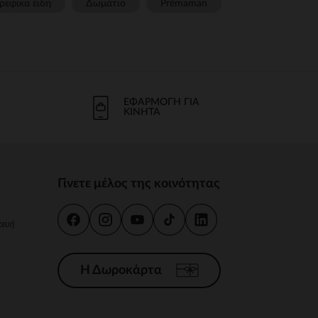
ρεφικα ειδη
Δωμάτιο
Prémaman
ΕΦΑΡΜΟΓΉ ΓΙΑ
ΚΙΝΗΤΆ
Γίνετε μέλος της κοινότητας
κευή
Η Δωροκάρτα