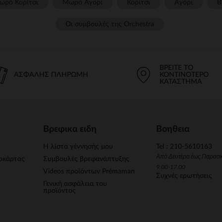
ωρό Κορίτσι
Μωρό Αγόρι
Κορίτσι
Αγόρι
Β
Οι συμβουλές της Orchestra​
ΒΡΕΊΤΕ ΤΟ
ΑΣΦΑΛΉΣ ΠΛΗΡΩΜΉ
ΚΟΝΤΙΝΌΤΕΡΟ
ΚΑΤΆΣΤΗΜΑ
Βρεφικα ειδη
Βοηθεια
Η λίστα γέννησής μου
Tel : 210-5610163
Από Δευτέρα έως Παρασ
οκάρτας
Συμβουλές βρεφανάπτυξης
9.00-17.00
Videos προϊόντων Prémaman
Συχνές ερωτήσεις
Γενική ασφάλεια του
προϊόντος