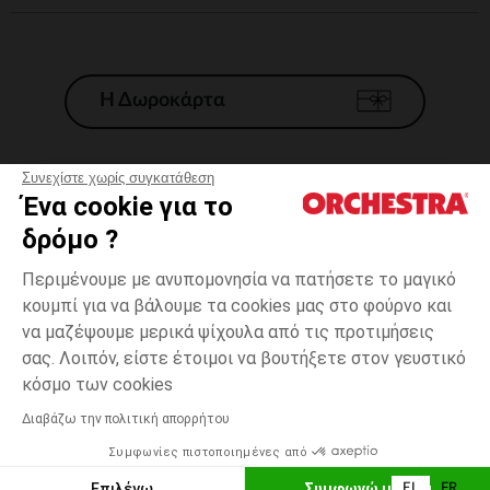
Η Δωροκάρτα
Συνεχίστε χωρίς συγκατάθεση
Ένα cookie για το
Γενικοί 'Οροι Πώλησης
δρόμο ?
Νομικοί Όροι
*Εμπορικες προσφορες
Περιμένουμε με ανυπομονησία να πατήσετε το μαγικό
κουμπί για να βάλουμε τα cookies μας στο φούρνο και
Προσωπικά δεδομένα
να μαζέψουμε μερικά ψίχουλα από τις προτιμήσεις
Διαχείρηση των cookies
σας. Λοιπόν, είστε έτοιμοι να βουτήξετε στον γευστικό
Προσβασιμότητα: μη συμμορφούμενη
3
Μπλε
Μπλε
χρονών
κόσμο των cookies
H Orchestra συμμετέχει στον κωδικά δεοντολογίας και στο σύστημα
μεσολάβησης της Γαλλικής Ομοσπονδίας Ηλεκτρονικού Εμπορίου.
Διαβάζω την πολιτική απορρήτου
Δυνατότητα πληρωμής με
Συμφωνίες πιστοποιημένες από
Ελλάδα
Λίστα 
ΕΠΙΛΟΓΗ ΜΕΓΕΘΟΥΣ
Επιλέγω
Συμφωνώ με όλα
EL
FR