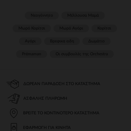
Νεογέννητο
Μέλλουσα Μαμά
Μωρό Κορίτσι
Μωρό Αγόρι
Κορίτσι
Αγόρι
Βρεφικα ειδη
Δωμάτιο
Prémaman
Οι συμβουλές της Orchestra​
ΔΩΡΕΆΝ ΠΑΡΆΔΟΣΗ ΣΤΟ ΚΑΤΆΣΤΗΜΑ
ΑΣΦΑΛΉΣ ΠΛΗΡΩΜΉ
ΒΡΕΊΤΕ ΤΟ ΚΟΝΤΙΝΌΤΕΡΟ ΚΑΤΆΣΤΗΜΑ
ΕΦΑΡΜΟΓΉ ΓΙΑ ΚΙΝΗΤΆ