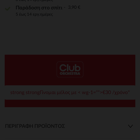
3,90 €
Παράδοση στο σπίτι
5 έως 14 εργ.ημέρες
strong strongΓίνομαι μέλος με < wg-1="">€30 /χρόνο*
ΠΕΡΙΓΡΑΦΉ ΠΡΟΪΌΝΤΟΣ