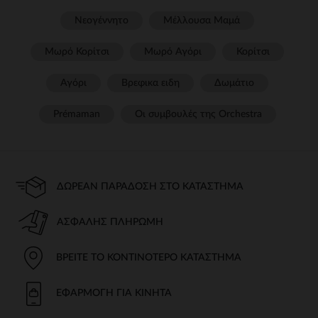
Νεογέννητο
Μέλλουσα Μαμά
Μωρό Κορίτσι
Μωρό Αγόρι
Κορίτσι
Αγόρι
Βρεφικα ειδη
Δωμάτιο
Prémaman
Οι συμβουλές της Orchestra​
ΔΩΡΕΆΝ ΠΑΡΆΔΟΣΗ ΣΤΟ ΚΑΤΆΣΤΗΜΑ
ΑΣΦΑΛΉΣ ΠΛΗΡΩΜΉ
ΒΡΕΊΤΕ ΤΟ ΚΟΝΤΙΝΌΤΕΡΟ ΚΑΤΆΣΤΗΜΑ
ΕΦΑΡΜΟΓΉ ΓΙΑ ΚΙΝΗΤΆ