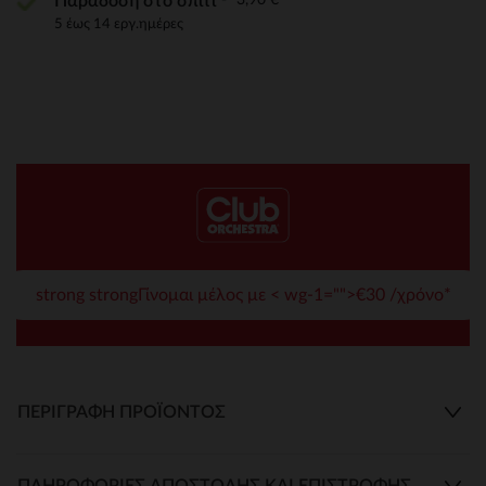
Παράδοση στο σπίτι
5 έως 14 εργ.ημέρες
strong strongΓίνομαι μέλος με < wg-1="">€30 /χρόνο*
ΠΕΡΙΓΡΑΦΉ ΠΡΟΪΌΝΤΟΣ
ΠΛΗΡΟΦΟΡΊΕΣ ΑΠΟΣΤΟΛΉΣ ΚΑΙ ΕΠΙΣΤΡΟΦΉΣ