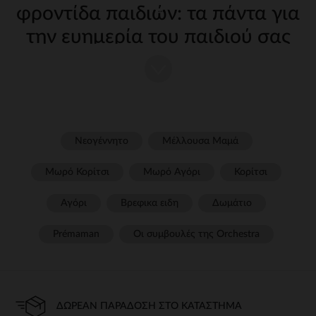
φροντίδα παιδιών: τα πάντα για
την ευημερία του παιδιού σας
Η φροντίδα του παιδιού σας από τις πρώτες μέρες απαιτεί
κατάλληλα, ποιοτικά αξεσουάρ. Στην Orchestra, προσφέρουμε μια
μεγάλη γκάμα εξοπλισμού για την υποστήριξη των γονέων σε κάθε
στάδιο της καθημερινής ζωής. Από strong wg-1="strongέως strong
wg-2="strongσυμπεριλαμβανομένου του strong wg-3="strongκα wg-
3="">γεύματος και τηςstrong wg-4="strongβρείτε όλα όσα
χρειάζεστε για να εξασφαλίσετε άνεση και ασφάλεια για το παιδί
Νεογέννητο
Μέλλουσα Μαμά
σας.
Μωρό Κορίτσι
Μωρό Αγόρι
Κορίτσι
αυτόματο
Για να ταξιδέψετε με απόλυτη ασφάλεια, είναι απαραίτητο να
Αγόρι
Βρεφικα ειδη
Δωμάτιο
επιλέξετε ένα
κάθισμα strongή ένα strong wg-2="">κάθισμα
strongπου συμορφώνεται με τα τρέχοντα πρότυπα. Παρέχουμε
Prémaman
Οι συμβουλές της Orchestra​
μοντέλα προσαρμοσμένα σε κάθε ηλικία, που εγγυώνται βέλτιστη
υποστήριξη και απόλυτη άνεση.
περπάτημα
ΔΩΡΕΆΝ ΠΑΡΆΔΟΣΗ ΣΤΟ ΚΑΤΆΣΤΗΜΑ
Είτε πρόκειται για μια βόλτα στην πόλη είτε για μια βόλτα στη φύση,