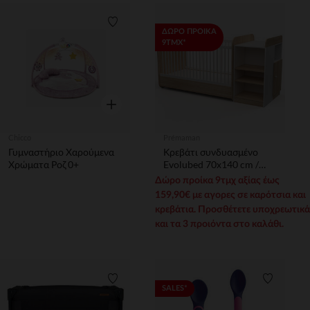
Λίστα προτιμήσεων
ΔΩΡΟ ΠΡΟΙΚΑ
9ΤΜΧ*
Γρήγορη επισκόπηση
Chicco
Prémaman
Γυμναστήριο Χαρούμενα
Κρεβάτι συνδυασμένο
Χρώματα Ροζ 0+
Evolubed 70x140 cm /
90x190 cm
Δώρο προίκα 9τμχ αξίας έως
159,90€ με αγορες σε καρότσια και
κρεβάτια. Προσθέτετε υποχρεωτικά
και τα 3 προιόντα στο καλάθι.
Λίστα προτιμήσεων
Λίστα π
SALES*