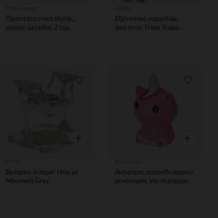
Philips Avent
Stokke
Προστατευτικά θηλής,
Εξελικτικό καρεκλάκι
μεσαίο μέγεθος 2 τεμ.
φαγητού Tripp Trapp
μπλε Fjord
Λίστα προτιμήσεων
Λίστα π
Γρήγορη επισκόπηση
Γρήγορη επ
MONI
Prémaman
Βρεφικό Jumper Hop με
Αντιστρες παιχνίδι αφρού
Μουσική Grey
μονόκερος για στρίψιμο
Squeeze