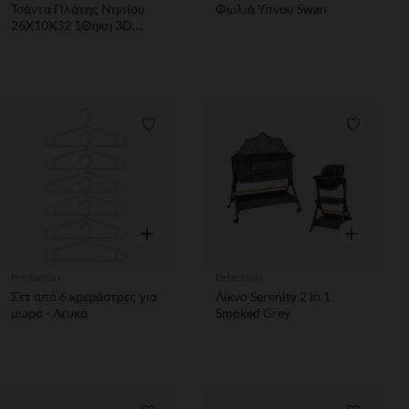
Τσάντα Πλάτης Νηπίου
Φωλιά Υπνου Swan
26Χ10Χ32 1Θήκη 3D
Minnie
Λίστα προτιμήσεων
Λίστα π
Γρήγορη επισκόπηση
Γρήγορη επ
Prémaman
Bebe Stars
Σετ από 6 κρεμάστρες για
Λίκνο Serenity 2 In 1
μωρά - Λευκό
Smoked Grey