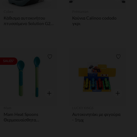
Cybex
Prémaman
Κάθισμα αυτοκινήτου
Κούνια Calinoo cododo
πτυσσόμενο Solution G2
γκρι
i-Fix Plus stormy blue
Λίστα προτιμήσεων
Λίστα π
SALES*
Γρήγορη επισκόπηση
Γρήγορη επ
Mam
LUCKY KINGS
Mam Heat Spoons
Αυτοκινητάκι με φιγούρα
Θερμοευαίσθητα
- 1τμχ
Κουταλάκια Mε Θήκη 6+
Μηνών Πράσινο-Μπλε 2
τεμάχια