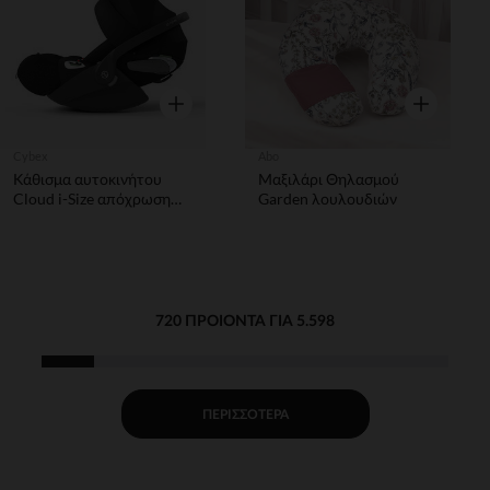
Γρήγορη επισκόπηση
Γρήγορη επ
Cybex
Abo
Κάθισμα αυτοκινήτου
Μαξιλάρι Θηλασμού
Cloud i-Size απόχρωση
Garden λουλουδιών
σεπία μαύρο
720 ΠΡΟΙΌΝΤΑ ΓΙΑ 5.598
ΠΕΡΙΣΣΌΤΕΡΑ