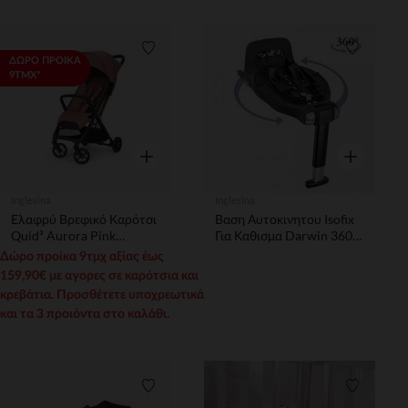
Λίστα προτιμήσεων
Λίστα π
ΔΩΡΟ ΠΡΟΙΚΑ
9ΤΜΧ*
Γρήγορη επισκόπηση
Γρήγορη επ
Inglesina
Inglesina
Ελαφρύ Βρεφικό Καρότσι
Βαση Αυτοκινητου Isofix
Quid³ Aurora Pink
Για Καθισμα Darwin 360°
Inglesina
Black (Electa/Aptica/Xt)
Δώρο προίκα 9τμχ αξίας έως
INGLESINA
159,90€ με αγορες σε καρότσια και
κρεβάτια. Προσθέτετε υποχρεωτικά
και τα 3 προιόντα στο καλάθι.
Λίστα προτιμήσεων
Λίστα π