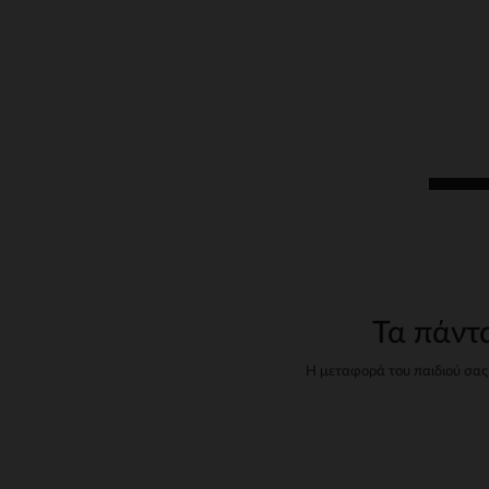
Τα πάντ
Η μεταφορά του παιδιού σας 
πλήρη συλλογή καθισμάτ
Πώ
Η επιλογή του strong wg-1="