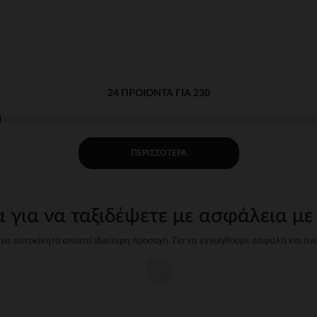
24 ΠΡΟΙΌΝΤΑ ΓΙΑ 230
ΠΕΡΙΣΣΌΤΕΡΑ
α για να ταξιδέψετε με ασφάλεια με
με αυτοκίνητο απαιτεί ιδιαίτερη προσοχή. Για να εγγυηθούμε ασφαλή και άν
ων αυτοκινήτου, ενισχυτικών καθισμάτων και αξεσουάρ προσαρμοσμένα σε 
ς να επιλέξετε το σωστό κάθισμα αυτοκινήτ
">καθίσματος strongεξαρτάται από το βάρος και το ύψος του παιδιού. Τα μον
ομάδες: