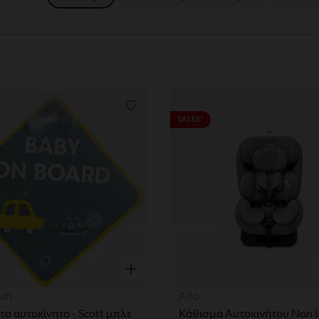
ων
Λίστα προτιμήσεων
SALES*
η
Γρήγορη επισκόπηση
an
Abo
ο αυτοκίνητο - Scott μπλε