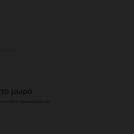
 το μωρό
ετα ταξίδια, προσφέρουμε μια
κάθε ηλικία και ανάγκη.
ου,
τέλα διατίθενται σε διάφορες