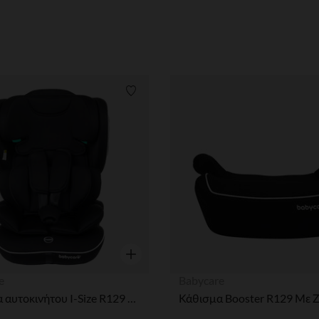
ων
Λίστα προτιμήσεων
η
Γρήγορη επισκόπηση
e
Babycare
Καθίσμα αυτοκινήτου I-Size R129 με ζώνη - 76 - 150 εκ.