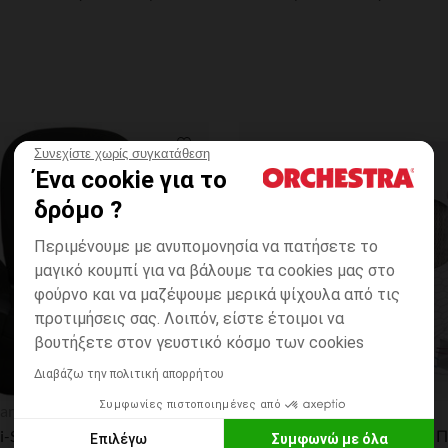
Συνεχίστε χωρίς συγκατάθεση
ων
Λίστα προτιμήσεων
Ένα cookie για το
δρόμο ?
Περιμένουμε με ανυπομονησία να πατήσετε το
μαγικό κουμπί για να βάλουμε τα cookies μας στο
φούρνο και να μαζέψουμε μερικά ψίχουλα από τις
προτιμήσεις σας. Λοιπόν, είστε έτοιμοι να
βουτήξετε στον γευστικό κόσμο των cookies
Διαβάζω την πολιτική απορρήτου
η
Γρήγορη επισκόπηση
Συμφωνίες πιστοποιημένες από
an
CANGAROO
Booster i-Size με αναδιπλούμενη πλάτη Pulp μαύρο
Επιλέγω
Συμφωνώ με όλα