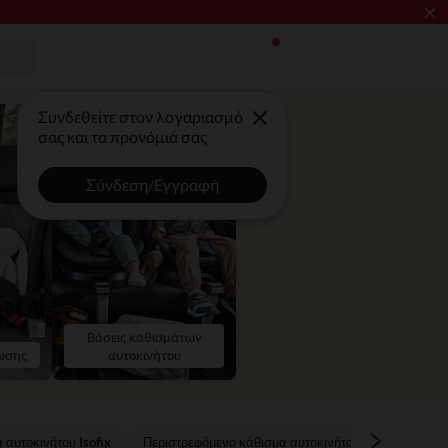
×
ΥΞΗΣ​​
Συνδεθείτε στον λογαριασμό
σας και τα προνόμιά σας
Σύνδεση/Εγγραφή
Βάσεις καθισμάτων
ωσης
αυτοκινήτου
 αυτοκινήτου Isofix
Περιστρεφόμενο κάθισμα αυτοκινήτου
Καθίσματα