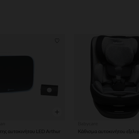
ων
Λίστα προτιμήσεων
η
Γρήγορη επισκόπηση
an
Babycare
ης αυτοκινήτου LED Arthur