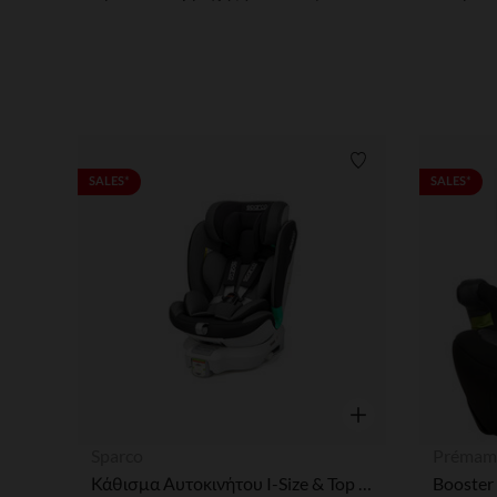
Λίστα προτιμήσε
SALES*
SALES*
Γρήγορη επισκόπησ
Sparco
Prémam
Κάθισμα Αυτοκινήτου I-Size & Top Tether Black Grey Sparco