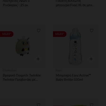
Λούτρινος Λέων ο
Πλεκτή διπλωτή
Ρινόκερος - 25 εκ.
μπανιέρα Flexi XL σε μπεζ
απόχρωση sandy beige
Λίστα προτιμήσεων
Λίστα π
SALES*
SALES*
Γρήγορη επισκόπηση
Γρήγορη επ
Clementoni
Mam
Βρεφικό Παιχνίδι Twinkle
Μπιμπερό Easy Active™
Twinkle Προβατάκι με
Baby Bottle 330ml
Φως & Ήχους