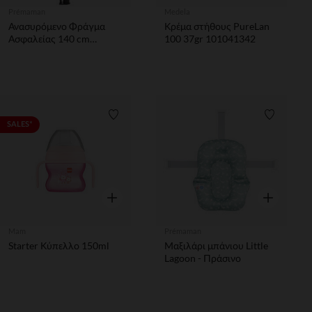
Prémaman
Medela
Ανασυρόμενο Φράγμα
Κρέμα στήθους PureLan
Ασφαλείας 140 cm
100 37gr 101041342
Μαύρο
Λίστα προτιμήσεων
Λίστα π
SALES*
Γρήγορη επισκόπηση
Γρήγορη επ
Mam
Prémaman
Starter Κύπελλο 150ml
Μαξιλάρι μπάνιου Little
Lagoon - Πράσινο