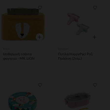
Λίστα προτιμήσεων
Λίστα π
Γρήγορη επισκόπηση
Γρήγορη επ
Trixie
Drbrown
Ισοθερμική τσάντα
Πιπίλα HappyPaci Ροζ/
φαγητού - MR. LION
Πράσινη (2τεμ.)
Λίστα προτιμήσεων
Λίστα π