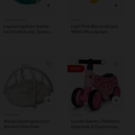
Γρήγορη επισκόπηση
Γρήγορη επ
Sophie la Girafe
Ecolife
καμηλοπάρδαλη Sophie
Light Pink Φαγητοδοχείο
La Σπονδυλωτός Τροχός
900ml Με χώρισμα
Κινητικών Δεξιοτήτων,
1τεμ
Λίστα προτιμήσεων
Λίστα π
SALES*
Γρήγορη επισκόπηση
Γρήγορη επ
Prémaman
Lionelo
Χαλάκι δραστηριοτήτων
Lionelo Sammy Ποδήλατο
βελουτέ Little Deer
Ισοροπίας & Περπατούρα
2 σε 1 ροζ