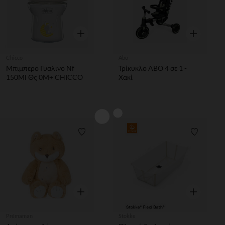
Γρήγορη επισκόπηση
Γρήγορη επ
Chicco
Abo
Μπιμπερο Γυαλινο Nf
Τρίκυκλο ABO 4 σε 1 -
150Ml Θς 0Μ+ CHICCO
Χακί
Λίστα προτιμήσεων
Λίστα π
Γρήγορη επισκόπηση
Γρήγορη επ
Prémaman
Stokke