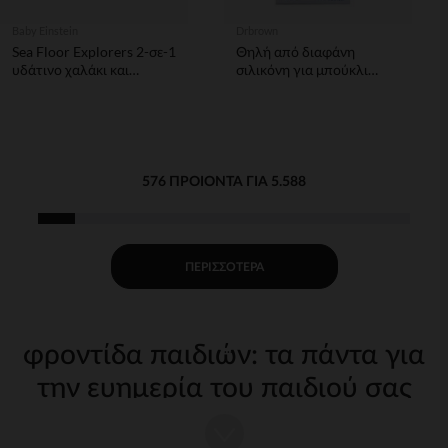
Baby Einstein
Drbrown
Sea Floor Explorers 2-σε-1
Θηλή από διαφάνη
υδάτινο χαλάκι και
σιλικόνη για μπούκλι
γυμναστήριο
options+ με φαρδύ λαιμό
δραστηριοτήτων BABY
επίπεδο 4 για γρήγορή
EINSTEIN
ροή 2τεμ
576 ΠΡΟΙΌΝΤΑ ΓΙΑ 5.588
ΠΕΡΙΣΣΌΤΕΡΑ
φροντίδα παιδιών: τα πάντα για
την ευημερία του παιδιού σας
Η φροντίδα του παιδιού σας από τις πρώτες μέρες απαιτεί
κατάλληλα, ποιοτικά αξεσουάρ. Στην Orchestra, προσφέρουμε μια