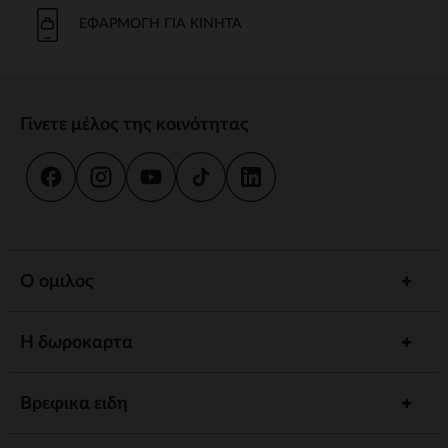
Το μπάνιο και η καθημερινή φροντίδα είναι στιγμές κοινής χρήσης.
Προσφέρουμε strong wg-1="">εργονομικές strongstrong wg-
ΕΦΑΡΜΟΓΉ ΓΙΑ ΚΙΝΗΤΆ
2="strongκαι
κιτ strongγια να εξασφαλίσουμε την υγιεινή και την
ευεξία του παιδιού σας.
γεύμα
Γίνετε μέλος της κοινότητας
Συνοδέψτε το παιδί σας στην ανακάλυψη γεύσεων με strong wg-
1="strongstrong wg-2="">ψηλό strongκαι strong wg-
3="">προσαρμοσμένα strongΤα αξεσουάρ μας έχουν σχεδιαστεί για
να συνδυάζουν πρακτικότητα και άνεση.
ύπνος
Ένα strong wg-1="">άνετο strongκαι ένα χαλαρωτικό περιβάλλον
προωθούν γαλήνιες νύχτες. Ανάμεσα σε strong wg-2="strongstrong
Ο ομιλος
wg-3="">προσαρμοσμένα strongκαι καθησυχαστικά νυχτερινά
φώτα, έχουμε τα πάντα για έναν ήσυχο ύπνο.
Η δωροκαρτα
Αφύπνιση
Τονώστε την περιέργεια του παιδιού σας με strong wg-1="">χαλάκια
strongstrong wg-2="">μουσικά strongκαι strong wg-
Βρεφικα ειδη
3="">διαδραστικά strongΚάθε στάδιο ανάπτυξης είναι μια
συναρπαστική ανακάλυψη.