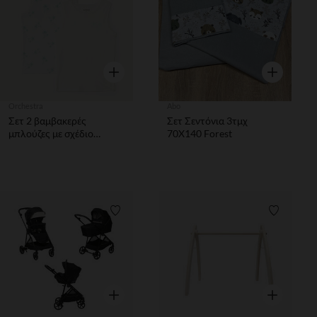
Γρήγορη επισκόπηση
Γρήγορη επ
Orchestra
Abo
Σετ 2 βαμβακερές
Σετ Σεντόνια 3τμχ
μπλούζες με σχέδιο
70X140 Forest
παλμίας αγόρι
Λίστα προτιμήσεων
Λίστα π
Γρήγορη επισκόπηση
Γρήγορη επ