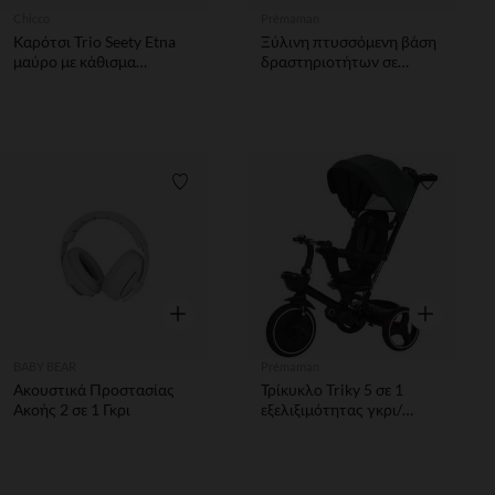
Chicco
Prémaman
Καρότσι Trio Seety Etna
Ξύλινη πτυσσόμενη βάση
μαύρο με κάθισμα
δραστηριοτήτων σε
αυτοκινήτου και
φυσικό χρώμα
καλαθούνα
Λίστα προτιμήσεων
Λίστα π
Γρήγορη επισκόπηση
Γρήγορη επ
BABY BEAR
Prémaman
Ακουστικά Προστασίας
Τρίκυκλο Triky 5 σε 1
Ακοής 2 σε 1 Γκρι
εξελιξιμότητας γκρι/
μαύρο