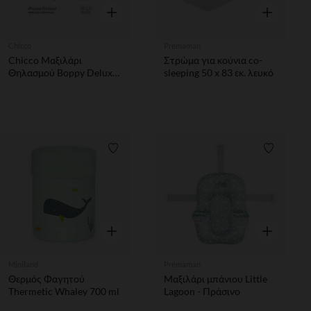
Γρήγορη επισκόπηση
Γρήγορη επ
Chicco
Prémaman
Chicco Μαξιλάρι
Στρώμα για κούνια co-
Θηλασμού Boppy Deluxe
sleeping 50 x 83 εκ. λευκό
Hello Baby Για 0+
Λίστα προτιμήσεων
Λίστα π
Γρήγορη επισκόπηση
Γρήγορη επ
Miniland
Prémaman
Θερμός Φαγητού
Μαξιλάρι μπάνιου Little
Thermetic Whaley 700 ml
Lagoon - Πράσινο