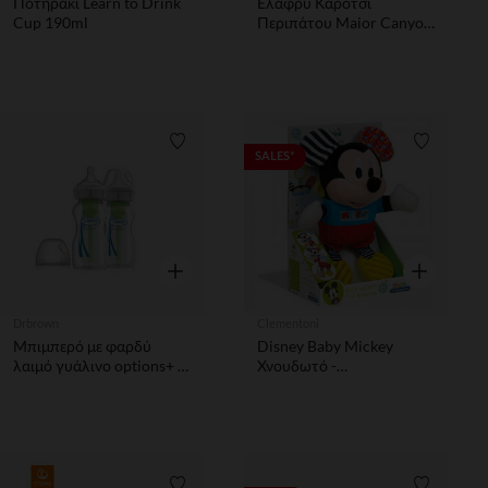
Ποτηράκι Learn to Drink
Ελαφρύ Καρότσι
Cup 190ml
Περιπάτου Maior Canyon
Grey
Λίστα προτιμήσεων
Λίστα π
SALES*
Γρήγορη επισκόπηση
Γρήγορη επ
Drbrown
Clementoni
Μπιμπερό με φαρδύ
Disney Baby Mickey
λαιμό γυάλινο options+ &
Χνουδωτό -
θηλή σιλικόνης 2τμχ
Κουδουνιστρα
270ml - Dr. brown's
CLEMENTONI