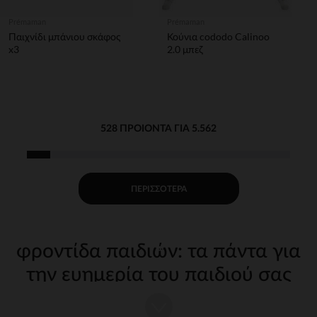
Prémaman
Prémaman
Παιχνίδι μπάνιου σκάφος
Κούνια cododo Calinoo
x3
2.0 μπεζ
528 ΠΡΟΙΌΝΤΑ ΓΙΑ 5.562
ΠΕΡΙΣΣΌΤΕΡΑ
φροντίδα παιδιών: τα πάντα για
την ευημερία του παιδιού σας
Η φροντίδα του παιδιού σας από τις πρώτες μέρες απαιτεί
κατάλληλα, ποιοτικά αξεσουάρ. Στην Orchestra, προσφέρουμε μια