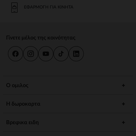
Το μπάνιο και η καθημερινή φροντίδα είναι στιγμές κοινής χρήσης.
Προσφέρουμε strong wg-1="">εργονομικές strongstrong wg-
ΕΦΑΡΜΟΓΉ ΓΙΑ ΚΙΝΗΤΆ
2="strongκαι
κιτ strongγια να εξασφαλίσουμε την υγιεινή και την
ευεξία του παιδιού σας.
γεύμα
Γίνετε μέλος της κοινότητας
Συνοδέψτε το παιδί σας στην ανακάλυψη γεύσεων με strong wg-
1="strongstrong wg-2="">ψηλό strongκαι strong wg-
3="">προσαρμοσμένα strongΤα αξεσουάρ μας έχουν σχεδιαστεί για
να συνδυάζουν πρακτικότητα και άνεση.
ύπνος
Ένα strong wg-1="">άνετο strongκαι ένα χαλαρωτικό περιβάλλον
προωθούν γαλήνιες νύχτες. Ανάμεσα σε strong wg-2="strongstrong
Ο ομιλος
wg-3="">προσαρμοσμένα strongκαι καθησυχαστικά νυχτερινά
φώτα, έχουμε τα πάντα για έναν ήσυχο ύπνο.
Η δωροκαρτα
Αφύπνιση
Τονώστε την περιέργεια του παιδιού σας με strong wg-1="">χαλάκια
strongstrong wg-2="">μουσικά strongκαι strong wg-
Βρεφικα ειδη
3="">διαδραστικά strongΚάθε στάδιο ανάπτυξης είναι μια
συναρπαστική ανακάλυψη.