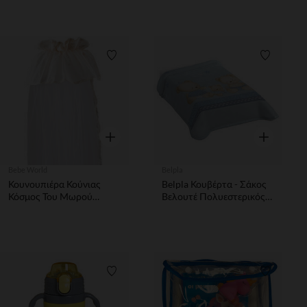
Λίστα προτιμήσεων
Λίστα π
Γρήγορη επισκόπηση
Γρήγορη επ
Bebe World
Belpla
Κουνουπιέρα Κούνιας
Belpla Κουβέρτα - Σάκος
Κόσμος Του Μωρού
Βελουτέ Πολυεστερικός
Μονόχρωμη Εκρού
80x90 Ster 663 Σιέλ
Λίστα προτιμήσεων
Λίστα π