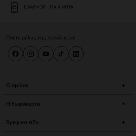
Το μπάνιο και η καθημερινή φροντίδα είναι στιγμές κοινής χρήσης.
Προσφέρουμε strong wg-1="">εργονομικές strongstrong wg-
ΕΦΑΡΜΟΓΉ ΓΙΑ ΚΙΝΗΤΆ
2="strongκαι
κιτ strongγια να εξασφαλίσουμε την υγιεινή και την
ευεξία του παιδιού σας.
γεύμα
Γίνετε μέλος της κοινότητας
Συνοδέψτε το παιδί σας στην ανακάλυψη γεύσεων με strong wg-
1="strongstrong wg-2="">ψηλό strongκαι strong wg-
3="">προσαρμοσμένα strongΤα αξεσουάρ μας έχουν σχεδιαστεί για
να συνδυάζουν πρακτικότητα και άνεση.
ύπνος
Ένα strong wg-1="">άνετο strongκαι ένα χαλαρωτικό περιβάλλον
προωθούν γαλήνιες νύχτες. Ανάμεσα σε strong wg-2="strongstrong
Ο ομιλος
wg-3="">προσαρμοσμένα strongκαι καθησυχαστικά νυχτερινά
φώτα, έχουμε τα πάντα για έναν ήσυχο ύπνο.
Η δωροκαρτα
Αφύπνιση
Τονώστε την περιέργεια του παιδιού σας με strong wg-1="">χαλάκια
strongstrong wg-2="">μουσικά strongκαι strong wg-
Βρεφικα ειδη
3="">διαδραστικά strongΚάθε στάδιο ανάπτυξης είναι μια
συναρπαστική ανακάλυψη.