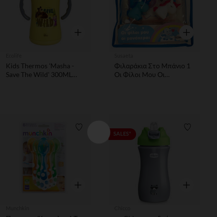
Γρήγορη επισκόπηση
Γρήγορη επ
Ecolife
Susaeta
Kids Thermos 'Masha -
Φιλαράκια Στο Μπάνιο 1
Save The Wild' 300ML
Οι Φίλοι Μου Οι
(yellow)
Μονόκεροι
Λίστα προτιμήσεων
Λίστα π
SALES*
Γρήγορη επισκόπηση
Γρήγορη επ
Munchkin
Chicco