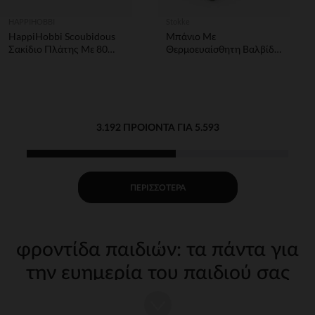
HAPPIHOBBI
Stokke
HappiHobbi Scoubidous
Μπάνιο Με
Σακίδιο Πλάτης Με 80
Θερμοευαίσθητη Βαλβίδα
Scoubidous & Αξεσουάρ
Flexi Bath X-Large
Transparent Green Stokke
3.192 ΠΡΟΙΌΝΤΑ ΓΙΑ 5.593
ΠΕΡΙΣΣΌΤΕΡΑ
φροντίδα παιδιών: τα πάντα για
την ευημερία του παιδιού σας
Η φροντίδα του παιδιού σας από τις πρώτες μέρες απαιτεί
κατάλληλα, ποιοτικά αξεσουάρ. Στην Orchestra, προσφέρουμε μια