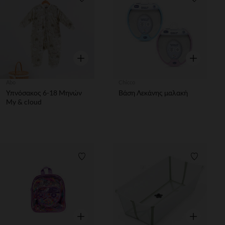
Λίστα προτιμήσεων
Λίστα π
Γρήγορη επισκόπηση
Γρήγορη επ
Abo
Chicco
Υπνόσακος 6-18 Μηνών
Βάση Λεκάνης μαλακή
My & cloud
Λίστα προτιμήσεων
Λίστα π
Γρήγορη επισκόπηση
Γρήγορη επ