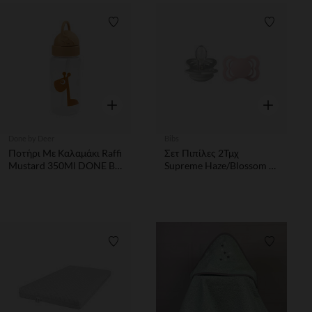
Λίστα προτιμήσεων
Λίστα π
Γρήγορη επισκόπηση
Γρήγορη επ
Done by Deer
Bibs
Ποτήρι Με Καλαμάκι Raffi
Σετ Πιπίλες 2Τμχ
Mustard 350Ml DONE BY
Supreme Haze/Blossom -
DEER
Συμμετρική No1 Bibs
Λίστα προτιμήσεων
Λίστα π