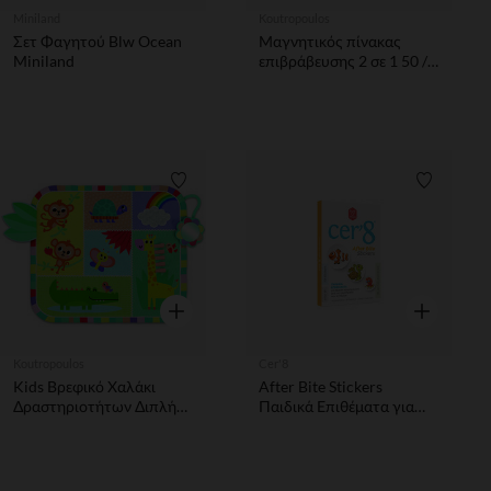
Miniland
Koutropoulos
Σετ Φαγητού Blw Ocean
Μαγνητικός πίνακας
Miniland
επιβράβευσης 2 σε 1 50 /
50 Παιχνίδια
Λίστα προτιμήσεων
Λίστα π
Γρήγορη επισκόπηση
Γρήγορη επ
Koutropoulos
Cer'8
Kids Βρεφικό Χαλάκι
After Bite Stickers
Δραστηριοτήτων Διπλής
Παιδικά Επιθέματα για
Όψης Για 3+ Μηνών Hits
Μετά το Τσίμπημα (30Τεμ.)
Cer' 8