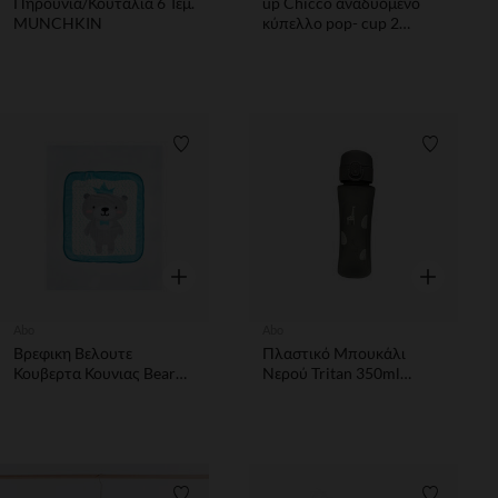
Πηρουνια/Κουταλια 6 Τεμ.
up Chicco αναδυόμενο
MUNCHKIN
κύπελλο pop- cup 2
ετών+ 350ml πράσινο
Λίστα προτιμήσεων
Λίστα π
Γρήγορη επισκόπηση
Γρήγορη επ
Abo
Abo
Βρεφικη Βελουτε
Πλαστικό Μπουκάλι
Κουβερτα Κουνιας Bear
Νερού Tritan 350ml
Prince Με Ψηφιακη
Always Look Up-Like A
Εκτυπωση 100X140Cm
Giraffe