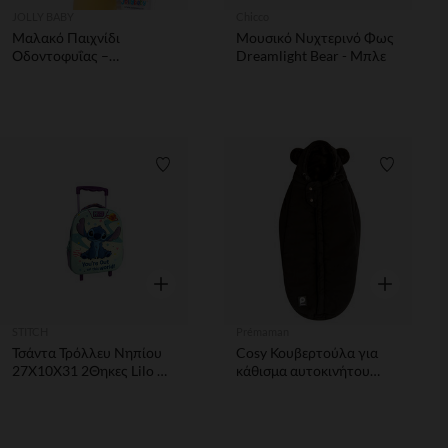
JOLLY BABY
Chicco
Μαλακό Παιχνίδι
Μουσικό Νυχτερινό Φως
Οδοντοφυΐας –
Dreamlight Bear - Μπλε
Κουδουνίστρα Duck
Λίστα προτιμήσεων
Λίστα π
Γρήγορη επισκόπηση
Γρήγορη επ
STITCH
Prémaman
Τσάντα Τρόλλευ Νηπίου
Cosy Κουβερτούλα για
27Χ10Χ31 2Θηκες Lilo &
κάθισμα αυτοκινήτου
Stitch
Nours μαύρο