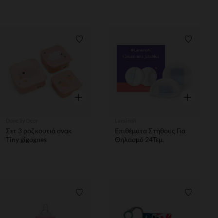
Λίστα προτιμήσεων
Λίστα π
Γρήγορη επισκόπηση
Γρήγορη επ
Done by Deer
Lansinoh
Σετ 3 ροζ κουτιά σνακ
Επιθέματα Στήθους Για
Tiny gigognes
Θηλασμό 24Τεμ.
Λίστα προτιμήσεων
Λίστα π