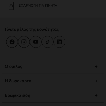
Το μπάνιο και η καθημερινή φροντίδα είναι στιγμές κοινής χρήσης.
Προσφέρουμε strong wg-1="">εργονομικές strongstrong wg-
ΕΦΑΡΜΟΓΉ ΓΙΑ ΚΙΝΗΤΆ
2="strongκαι
κιτ strongγια να εξασφαλίσουμε την υγιεινή και την
ευεξία του παιδιού σας.
γεύμα
Γίνετε μέλος της κοινότητας
Συνοδέψτε το παιδί σας στην ανακάλυψη γεύσεων με strong wg-
1="strongstrong wg-2="">ψηλό strongκαι strong wg-
3="">προσαρμοσμένα strongΤα αξεσουάρ μας έχουν σχεδιαστεί για
να συνδυάζουν πρακτικότητα και άνεση.
ύπνος
Ένα strong wg-1="">άνετο strongκαι ένα χαλαρωτικό περιβάλλον
προωθούν γαλήνιες νύχτες. Ανάμεσα σε strong wg-2="strongstrong
Ο ομιλος
wg-3="">προσαρμοσμένα strongκαι καθησυχαστικά νυχτερινά
φώτα, έχουμε τα πάντα για έναν ήσυχο ύπνο.
Η δωροκαρτα
Αφύπνιση
Τονώστε την περιέργεια του παιδιού σας με strong wg-1="">χαλάκια
strongstrong wg-2="">μουσικά strongκαι strong wg-
Βρεφικα ειδη
3="">διαδραστικά strongΚάθε στάδιο ανάπτυξης είναι μια
συναρπαστική ανακάλυψη.