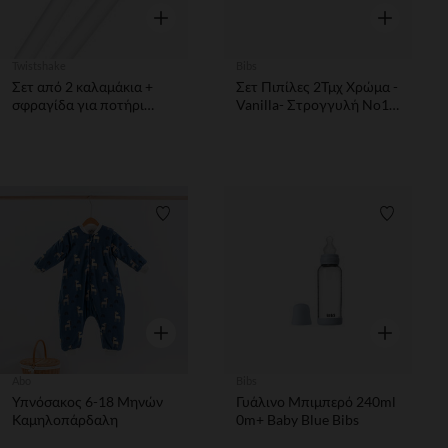
Γρήγορη επισκόπηση
Γρήγορη επ
Twistshake
Bibs
Σετ από 2 καλαμάκια +
Σετ Πιπίλες 2Τμχ Χρώμα -
σφραγίδα για ποτήρι
Vanilla- Στρογγυλή No1
Twistshake
Bibs
Λίστα προτιμήσεων
Λίστα π
Γρήγορη επισκόπηση
Γρήγορη επ
Abo
Bibs
Υπνόσακος 6-18 Μηνών
Γυάλινο Μπιμπερό 240ml
Καμηλοπάρδαλη
0m+ Baby Blue Bibs