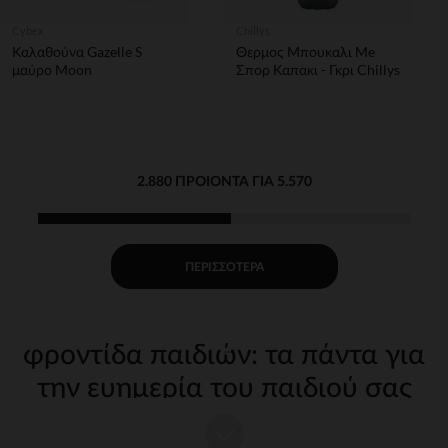
Cybex
Chillys
Καλαθούνα Gazelle S
Θερμος Μπουκαλι Me
μαύρο Moon
Σπορ Καπακι - Γκρι Chillys
2.880 ΠΡΟΙΌΝΤΑ ΓΙΑ 5.570
ΠΕΡΙΣΣΌΤΕΡΑ
φροντίδα παιδιών: τα πάντα για
την ευημερία του παιδιού σας
Η φροντίδα του παιδιού σας από τις πρώτες μέρες απαιτεί
κατάλληλα, ποιοτικά αξεσουάρ. Στην Orchestra, προσφέρουμε μια