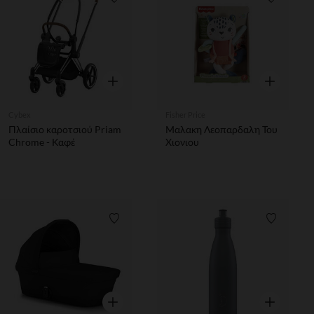
Λίστα προτιμήσεων
Λίστα π
Γρήγορη επισκόπηση
Γρήγορη επ
Cybex
Fisher Price
Πλαίσιο καροτσιού Priam
Μαλακη Λεοπαρδαλη Του
Chrome - Καφέ
Χιονιου
Λίστα προτιμήσεων
Λίστα π
Γρήγορη επισκόπηση
Γρήγορη επ