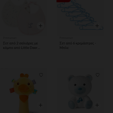
Γρήγορη επισκόπηση
Γρήγορη επ
Prémaman
Prémaman
Σετ από 2 σαλιάρες με
Σετ από 6 κρεμάστρες -
κόμπο από Little Deer
Μπλε
jersey
Λίστα προτιμήσεων
Λίστα π
Γρήγορη επισκόπηση
Γρήγορη επ