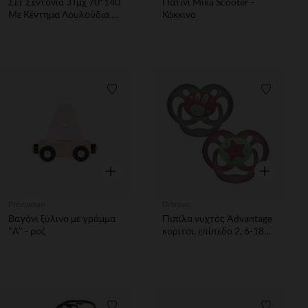
Σετ Σεντόνια 3Τμχ 70*140
Πατίνι Mika Scooter -
Με Κέντημα Λουλούδια &
Κόκκινο
Πεταλούδες
Λίστα προτιμήσεων
Λίστα π
Γρήγορη επισκόπηση
Γρήγορη επ
Prémaman
Drbrown
Βαγόνι ξύλινο με γράμμα
Πιπίλα νυχτός Advantage
"Α" - ροζ
κορίτσι, επίπεδο 2, 6-18
μηνών (2 τεμ.)