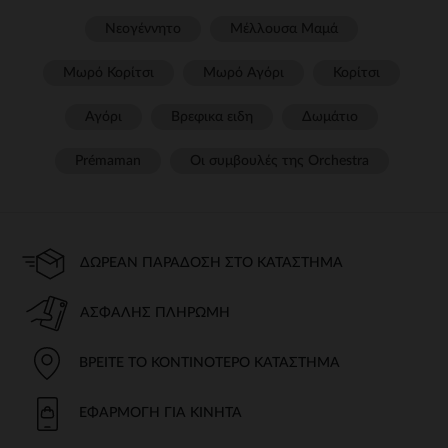
Νεογέννητο
Μέλλουσα Μαμά
Μωρό Κορίτσι
Μωρό Αγόρι
Κορίτσι
Αγόρι
Βρεφικα ειδη
Δωμάτιο
Prémaman
Οι συμβουλές της Orchestra​
ΔΩΡΕΆΝ ΠΑΡΆΔΟΣΗ ΣΤΟ ΚΑΤΆΣΤΗΜΑ
ΑΣΦΑΛΉΣ ΠΛΗΡΩΜΉ
ΒΡΕΊΤΕ ΤΟ ΚΟΝΤΙΝΌΤΕΡΟ ΚΑΤΆΣΤΗΜΑ
ΕΦΑΡΜΟΓΉ ΓΙΑ ΚΙΝΗΤΆ