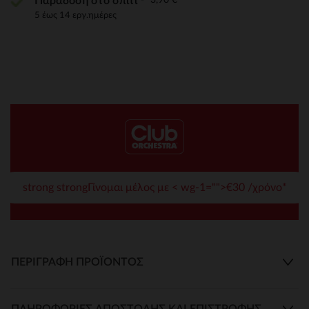
Παράδοση στο σπίτι
5 έως 14 εργ.ημέρες
strong strongΓίνομαι μέλος με < wg-1="">€30 /χρόνο*
ΠΕΡΙΓΡΑΦΉ ΠΡΟΪΌΝΤΟΣ
ΠΛΗΡΟΦΟΡΊΕΣ ΑΠΟΣΤΟΛΉΣ ΚΑΙ ΕΠΙΣΤΡΟΦΉΣ