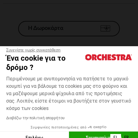
Η Δωροκάρτα
Συνεχίστε χωρίς συγκατάθεση
Ένα cookie για το
Γενικοί 'Οροι Πώλησης
δρόμο ?
Νομικοί Όροι
*Εμπορικες προσφορες
Περιμένουμε με ανυπομονησία να πατήσετε το μαγικό
κουμπί για να βάλουμε τα cookies μας στο φούρνο και
Προσωπικά δεδομένα
να μαζέψουμε μερικά ψίχουλα από τις προτιμήσεις
Διαχείρηση των cookies
σας. Λοιπόν, είστε έτοιμοι να βουτήξετε στον γευστικό
Προσβασιμότητα: μη συμμορφούμενη
one
Μπλε
Μπλε
size
κόσμο των cookies
H Orchestra συμμετέχει στον κωδικά δεοντολογίας και στο σύστημα
μεσολάβησης της Γαλλικής Ομοσπονδίας Ηλεκτρονικού Εμπορίου.
Διαβάζω την πολιτική απορρήτου
Δυνατότητα πληρωμής με
Συμφωνίες πιστοποιημένες από
Ελλάδα
Λίστα 
ΠΡΟΣΘΉΚΗ ΣΤΟ ΚΑΛΆΘΙ
Επιλέγω
Συμφωνώ με όλα
EL
FR