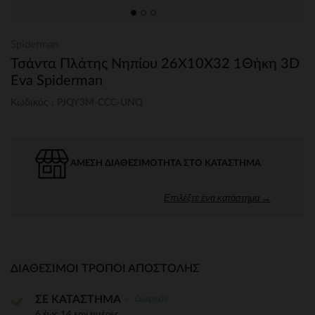
Spiderman
Τσάντα Πλάτης Νηπίου 26Χ10Χ32 1Θήκη 3D
Eva Spiderman
Κωδικός : PJQY3M-CCC-UNQ
ΆΜΕΣΗ ΔΙΑΘΕΣΙΜΌΤΗΤΑ ΣΤΟ ΚΑΤΆΣΤΗΜΑ
Επιλέξτε ένα κατάστημα →
ΔΙΑΘΈΣΙΜΟΙ ΤΡΌΠΟΙ ΑΠΟΣΤΟΛΉΣ
Δωρεάν
ΣΕ ΚΑΤΑΣΤΗΜΑ
6 έως 14 εργ.ημέρες