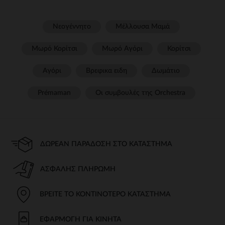
Νεογέννητο
Μέλλουσα Μαμά
Μωρό Κορίτσι
Μωρό Αγόρι
Κορίτσι
Αγόρι
Βρεφικα ειδη
Δωμάτιο
Prémaman
Οι συμβουλές της Orchestra​
ΔΩΡΕΆΝ ΠΑΡΆΔΟΣΗ ΣΤΟ ΚΑΤΆΣΤΗΜΑ
ΑΣΦΑΛΉΣ ΠΛΗΡΩΜΉ
ΒΡΕΊΤΕ ΤΟ ΚΟΝΤΙΝΌΤΕΡΟ ΚΑΤΆΣΤΗΜΑ
ΕΦΑΡΜΟΓΉ ΓΙΑ ΚΙΝΗΤΆ