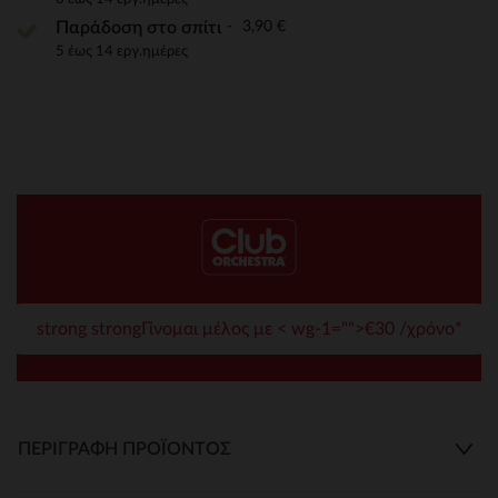
3,90 €
Παράδοση στο σπίτι
5 έως 14 εργ.ημέρες
strong strongΓίνομαι μέλος με < wg-1="">€30 /χρόνο*
ΠΕΡΙΓΡΑΦΉ ΠΡΟΪΌΝΤΟΣ