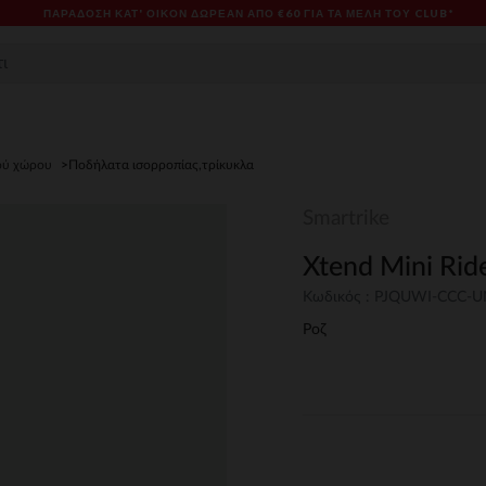
ΠΑΡΆΔΟΣΗ ΚΑΤ' ΟΊΚΟΝ ΔΩΡΕΑΝ ΑΠΌ €60 ΓΙΑ ΤΑ ΜΈΛΗ ΤΟΥ CLUB*
κού χώρου
Ποδήλατα ισορροπίας,τρίκυκλα
Smartrike
Xtend Mini Rid
Κωδικός : PJQUWI-CCC-
Ροζ