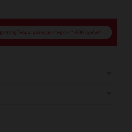
γές σας
ι να διαχειριστείτε τις ρυθμίσεις απορρήτου, εξασφαλίζοντας 
g strongΓίνομαι μέλος με < wg-1="">€30 /χρόνο*