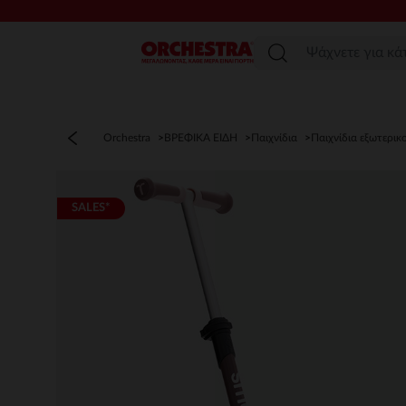
Μενού
Orchestra
ΒΡΕΦΙΚΑ ΕΙΔΗ
Παιχνίδια
Παιχνίδια εξωτερι
SALES*