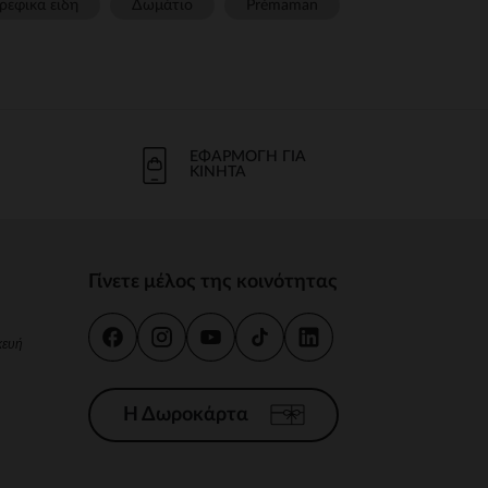
ρεφικα ειδη
Δωμάτιο
Prémaman
ΕΦΑΡΜΟΓΉ ΓΙΑ
ΚΙΝΗΤΆ
Γίνετε μέλος της κοινότητας
κευή
Η Δωροκάρτα