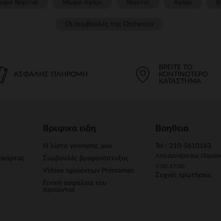
ωρό Κορίτσι
Μωρό Αγόρι
Κορίτσι
Αγόρι
Β
Οι συμβουλές της Orchestra​
ΒΡΕΊΤΕ ΤΟ
ΑΣΦΑΛΉΣ ΠΛΗΡΩΜΉ
ΚΟΝΤΙΝΌΤΕΡΟ
ΚΑΤΆΣΤΗΜΑ
Βρεφικα ειδη
Βοηθεια
Η λίστα γέννησής μου
Tel : 210-5610163
Από Δευτέρα έως Παρασ
οκάρτας
Συμβουλές βρεφανάπτυξης
9.00-17.00
Videos προϊόντων Prémaman
Συχνές ερωτήσεις
Γενική ασφάλεια του
προϊόντος