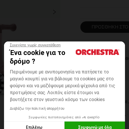
ΠΡΟΣΘΉΚΗ ΣΤΟ
Συνεχίστε χωρίς συγκατάθεση
Ένα cookie για το
ΆΜΕΣΗ ΔΙΑΘ
δρόμο ?
Περιμένουμε με ανυπομονησία να πατήσετε το
μαγικό κουμπί για να βάλουμε τα cookies μας στο
φούρνο και να μαζέψουμε μερικά ψίχουλα από τις
προτιμήσεις σας. Λοιπόν, είστε έτοιμοι να
βουτήξετε στον γευστικό κόσμο των cookies
ΔΙΑΘΈΣΙΜΟΙ ΤΡΌΠΟ
Διαβάζω την πολιτική απορρήτου
ΣΕ ΚΑΤΑΣΤΗΜΑ
Συμφωνίες πιστοποιημένες από
6 έως 14 εργ.ημέρες
Επιλέγω
Συμφωνώ με όλα