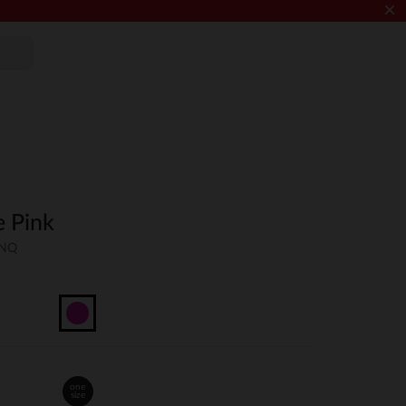
×
e Pink
UNQ
one
size