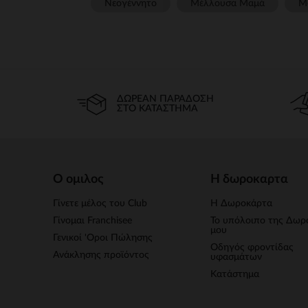
Νεογέννητο
Μέλλουσα Μαμά
Μ
ΔΩΡΕΆΝ ΠΑΡΆΔΟΣΗ
ΣΤΟ ΚΑΤΆΣΤΗΜΑ
Ο ομιλος
Η δωροκαρτα
Γίνετε μέλος του Club
Η Δωροκάρτα
Γίνομαι Franchisee
Το υπόλοιπο της Δωρ
μου
Γενικοί 'Οροι Πώλησης
Οδηγός φροντίδας
Ανάκλησης προϊόντος
υφασμάτων
Κατάστημα