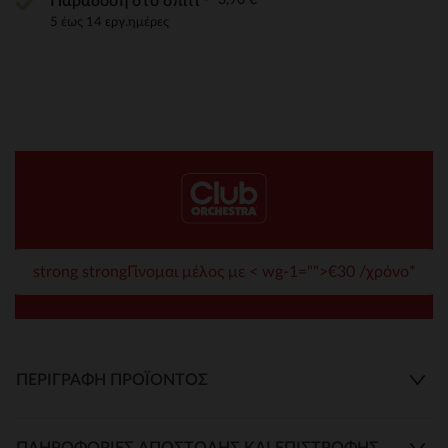
Παράδοση στο σπίτι
5 έως 14 εργ.ημέρες
strong strongΓίνομαι μέλος με < wg-1="">€30 /χρόνο*
ΠΕΡΙΓΡΑΦΉ ΠΡΟΪΌΝΤΟΣ
ΠΛΗΡΟΦΟΡΊΕΣ ΑΠΟΣΤΟΛΉΣ ΚΑΙ ΕΠΙΣΤΡΟΦΉΣ