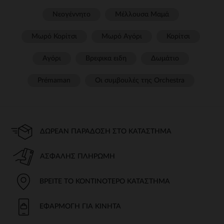
Νεογέννητο
Μέλλουσα Μαμά
Μωρό Κορίτσι
Μωρό Αγόρι
Κορίτσι
Αγόρι
Βρεφικα ειδη
Δωμάτιο
Prémaman
Οι συμβουλές της Orchestra​
ΔΩΡΕΆΝ ΠΑΡΆΔΟΣΗ ΣΤΟ ΚΑΤΆΣΤΗΜΑ
ΑΣΦΑΛΉΣ ΠΛΗΡΩΜΉ
ΒΡΕΊΤΕ ΤΟ ΚΟΝΤΙΝΌΤΕΡΟ ΚΑΤΆΣΤΗΜΑ
ΕΦΑΡΜΟΓΉ ΓΙΑ ΚΙΝΗΤΆ