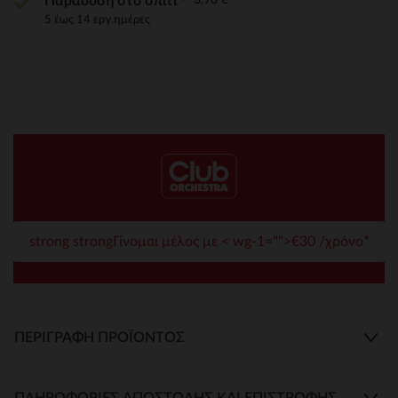
Παράδοση στο σπίτι
5 έως 14 εργ.ημέρες
strong strongΓίνομαι μέλος με < wg-1="">€30 /χρόνο*
ΠΕΡΙΓΡΑΦΉ ΠΡΟΪΌΝΤΟΣ
ΠΛΗΡΟΦΟΡΊΕΣ ΑΠΟΣΤΟΛΉΣ ΚΑΙ ΕΠΙΣΤΡΟΦΉΣ