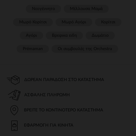
Νεογέννητο
Μέλλουσα Μαμά
Μωρό Κορίτσι
Μωρό Αγόρι
Κορίτσι
Αγόρι
Βρεφικα ειδη
Δωμάτιο
Prémaman
Οι συμβουλές της Orchestra​
ΔΩΡΕΆΝ ΠΑΡΆΔΟΣΗ ΣΤΟ ΚΑΤΆΣΤΗΜΑ
ΑΣΦΑΛΉΣ ΠΛΗΡΩΜΉ
ΒΡΕΊΤΕ ΤΟ ΚΟΝΤΙΝΌΤΕΡΟ ΚΑΤΆΣΤΗΜΑ
ΕΦΑΡΜΟΓΉ ΓΙΑ ΚΙΝΗΤΆ