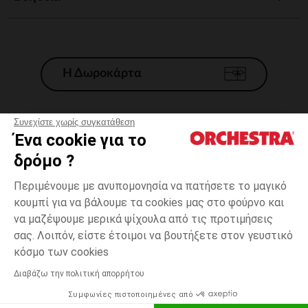
Η Δωροκάρτα
Συνεχίστε χωρίς συγκατάθεση
Ένα cookie για το
Γενικοί 'Οροι Πώλησης
δρόμο ?
Νομικοί Όροι
*Εμπορικες προσφορες
Περιμένουμε με ανυπομονησία να πατήσετε το μαγικό
κουμπί για να βάλουμε τα cookies μας στο φούρνο και
Προσωπικά δεδομένα
να μαζέψουμε μερικά ψίχουλα από τις προτιμήσεις
Διαχείρηση των cookies
σας. Λοιπόν, είστε έτοιμοι να βουτήξετε στον γευστικό
Προσβασιμότητα: μη συμμορφούμενη
one
Λευκό
Λευκό
size
κόσμο των cookies
H Orchestra συμμετέχει στον κωδικά δεοντολογίας και στο σύστημα
μεσολάβησης της Γαλλικής Ομοσπονδίας Ηλεκτρονικού Εμπορίου.
Διαβάζω την πολιτική απορρήτου
Δυνατότητα πληρωμής με
Συμφωνίες πιστοποιημένες από
Ελλάδα