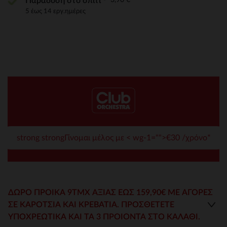
Παράδοση στο σπίτι
5 έως 14 εργ.ημέρες
strong strongΓίνομαι μέλος με < wg-1="">€30 /χρόνο*
ΔΏΡΟ ΠΡΟΊΚΑ 9ΤΜΧ ΑΞΊΑΣ ΈΩΣ 159,90€ ΜΕ ΑΓΟΡΕΣ
ΣΕ ΚΑΡΌΤΣΙΑ ΚΑΙ ΚΡΕΒΆΤΙΑ. ΠΡΟΣΘΈΤΕΤΕ
ΥΠΟΧΡΕΩΤΙΚΆ ΚΑΙ ΤΑ 3 ΠΡΟΙΌΝΤΑ ΣΤΟ ΚΑΛΆΘΙ.