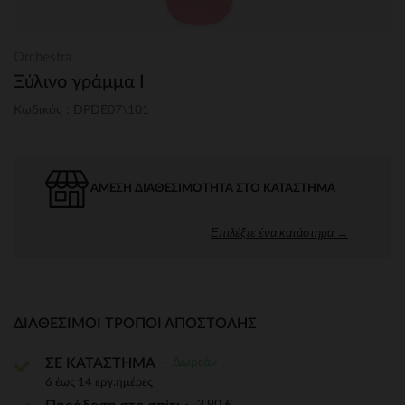
Orchestra
Ξύλινο γράμμα I
Κωδικός : DPDE07\101
ΆΜΕΣΗ ΔΙΑΘΕΣΙΜΌΤΗΤΑ ΣΤΟ ΚΑΤΆΣΤΗΜΑ
Επιλέξτε ένα κατάστημα →
ΔΙΑΘΈΣΙΜΟΙ ΤΡΌΠΟΙ ΑΠΟΣΤΟΛΉΣ
Δωρεάν
ΣΕ ΚΑΤΑΣΤΗΜΑ
6 έως 14 εργ.ημέρες
3,90 €