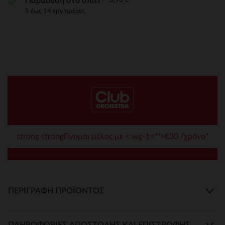
Παράδοση στο σπίτι
5 έως 14 εργ.ημέρες
strong strongΓίνομαι μέλος με < wg-1="">€30 /χρόνο*
ΠΕΡΙΓΡΑΦΉ ΠΡΟΪΌΝΤΟΣ
ΠΛΗΡΟΦΟΡΊΕΣ ΑΠΟΣΤΟΛΉΣ ΚΑΙ ΕΠΙΣΤΡΟΦΉΣ