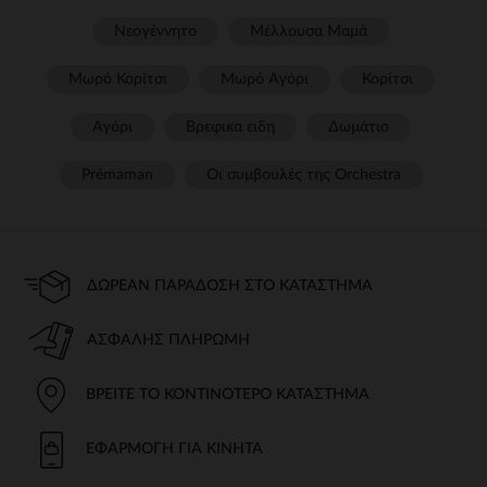
Νεογέννητο
Μέλλουσα Μαμά
Μωρό Κορίτσι
Μωρό Αγόρι
Κορίτσι
Αγόρι
Βρεφικα ειδη
Δωμάτιο
Prémaman
Οι συμβουλές της Orchestra​
ΔΩΡΕΆΝ ΠΑΡΆΔΟΣΗ ΣΤΟ ΚΑΤΆΣΤΗΜΑ
ΑΣΦΑΛΉΣ ΠΛΗΡΩΜΉ
ΒΡΕΊΤΕ ΤΟ ΚΟΝΤΙΝΌΤΕΡΟ ΚΑΤΆΣΤΗΜΑ
ΕΦΑΡΜΟΓΉ ΓΙΑ ΚΙΝΗΤΆ