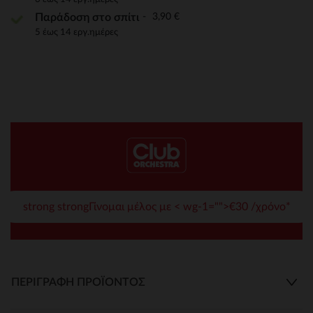
3,90 €
Παράδοση στο σπίτι
5 έως 14 εργ.ημέρες
strong strongΓίνομαι μέλος με < wg-1="">€30 /χρόνο*
ΠΕΡΙΓΡΑΦΉ ΠΡΟΪΌΝΤΟΣ