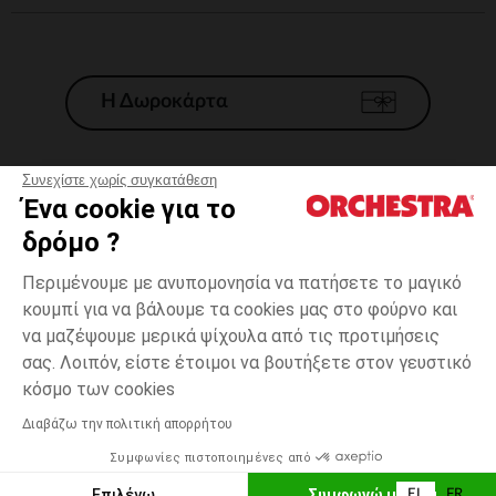
Η Δωροκάρτα
Συνεχίστε χωρίς συγκατάθεση
Ένα cookie για το
Γενικοί 'Οροι Πώλησης
δρόμο ?
Νομικοί Όροι
*Εμπορικες προσφορες
Περιμένουμε με ανυπομονησία να πατήσετε το μαγικό
κουμπί για να βάλουμε τα cookies μας στο φούρνο και
Προσωπικά δεδομένα
να μαζέψουμε μερικά ψίχουλα από τις προτιμήσεις
Διαχείρηση των cookies
σας. Λοιπόν, είστε έτοιμοι να βουτήξετε στον γευστικό
Προσβασιμότητα: μη συμμορφούμενη
one
Κίτρινο
Κίτρινο
size
κόσμο των cookies
H Orchestra συμμετέχει στον κωδικά δεοντολογίας και στο σύστημα
μεσολάβησης της Γαλλικής Ομοσπονδίας Ηλεκτρονικού Εμπορίου.
Διαβάζω την πολιτική απορρήτου
Δυνατότητα πληρωμής με
Συμφωνίες πιστοποιημένες από
Ελλάδα
Λίστα 
ΕΠΙΛΟΓΗ ΜΕΓΕΘΟΥΣ
Επιλέγω
Συμφωνώ με όλα
EL
FR