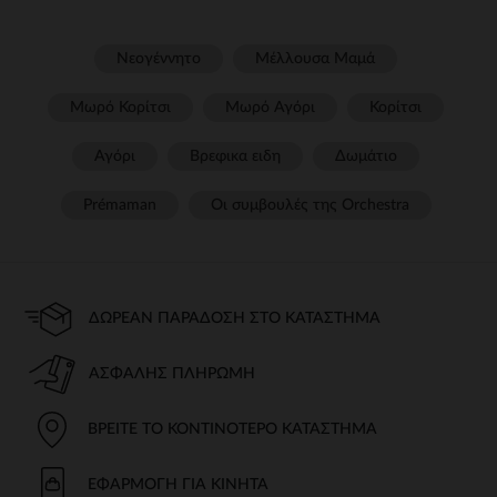
Νεογέννητο
Μέλλουσα Μαμά
Μωρό Κορίτσι
Μωρό Αγόρι
Κορίτσι
Αγόρι
Βρεφικα ειδη
Δωμάτιο
Prémaman
Οι συμβουλές της Orchestra​
ΔΩΡΕΆΝ ΠΑΡΆΔΟΣΗ ΣΤΟ ΚΑΤΆΣΤΗΜΑ
ΑΣΦΑΛΉΣ ΠΛΗΡΩΜΉ
ΒΡΕΊΤΕ ΤΟ ΚΟΝΤΙΝΌΤΕΡΟ ΚΑΤΆΣΤΗΜΑ
ΕΦΑΡΜΟΓΉ ΓΙΑ ΚΙΝΗΤΆ